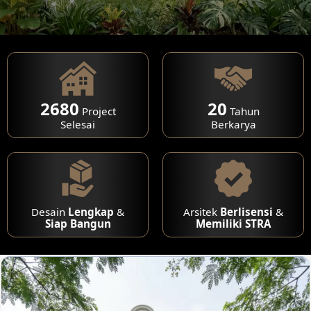
2680
20
Project
Tahun
Selesai
Berkarya
Desain
Lengkap
&
Arsitek
Berlisensi
&
Siap Bangun
Memiliki STRA