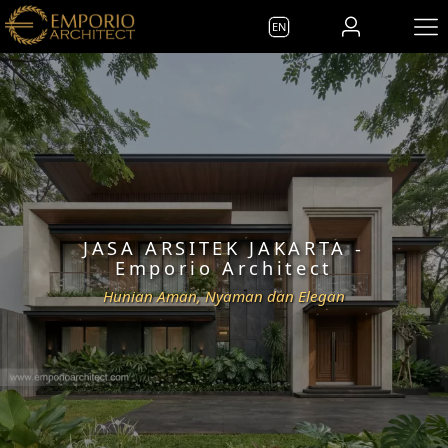
EN
JASA ARSITEK JAKARTA
-
Emporio Architect
Hunian Aman, Nyaman dan Elegan