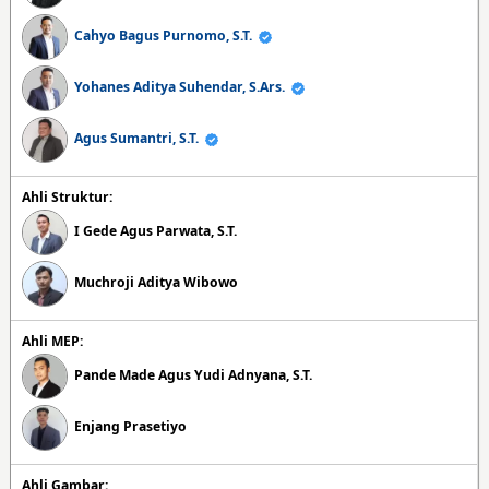
Cahyo Bagus Purnomo, S.T.
Yohanes Aditya Suhendar, S.Ars.
Agus Sumantri, S.T.
Ahli Struktur:
I Gede Agus Parwata, S.T.
Muchroji Aditya Wibowo
Ahli MEP:
Pande Made Agus Yudi Adnyana, S.T.
Enjang Prasetiyo
Ahli Gambar: