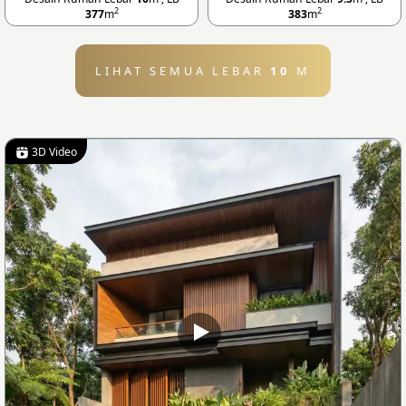
2
2
377
m
383
m
LIHAT SEMUA LEBAR
10
M
3D Video