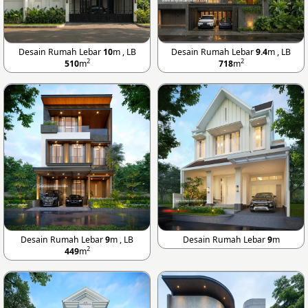
Desain Rumah Lebar
10
m , LB
Desain Rumah Lebar
9.4
m , LB
2
2
510
m
718
m
Desain Rumah Lebar
9
m , LB
Desain Rumah Lebar
9
m
2
449
m