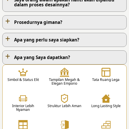
dalam proses desainnya?
+
Prosedurnya gimana?
+
Apa yang perlu saya siapkan?
+
PROSES KERJA KAMI
Apa yang Saya dapatkan?
1
Simbol & Status Elit
Tampilan Megah &
Tata Ruang Lega
Elegan Emporio
Interior Lebih
Struktur Lebih Aman
Long Lasting Style
Nyaman
1. Hubungi Kami
Anda dapat menghubungi kami via Telp. /