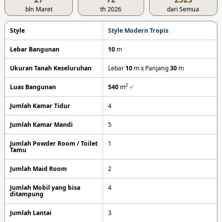
bln Maret
th 2026
dari Semua
Style
Style Modern Tropis
Lebar Bangunan
10
m
Ukuran Tanah Keseluruhan
Lebar
10
m x Panjang
30
m
2
Luas Bangunan
540
m
✔
Jumlah Kamar Tidur
4
Jumlah Kamar Mandi
5
Jumlah Powder Room / Toilet
1
Tamu
Jumlah Maid Room
2
Jumlah Mobil yang bisa
4
ditampung
Jumlah Lantai
3