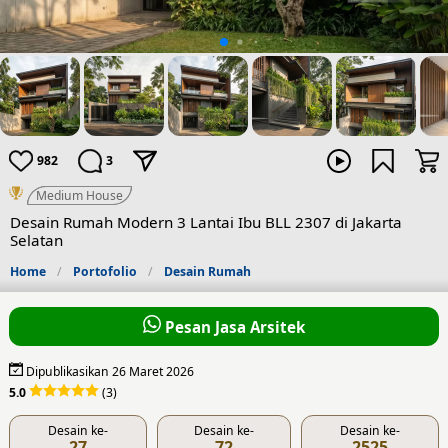
982
3
Medium House
Desain Rumah Modern 3 Lantai Ibu BLL 2307 di Jakarta
Selatan
Home
Portofolio
Desain Rumah
Pesan Jasa Arsitek
Dipublikasikan 26 Maret 2026
5.0
(3)
Desain ke-
Desain ke-
Desain ke-
27
72
2525