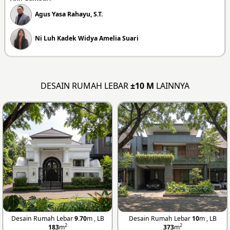
Agus Yasa Rahayu, S.T.
Ni Luh Kadek Widya Amelia Suari
DESAIN RUMAH LEBAR
±10 M
LAINNYA
Desain Rumah Lebar
9.70
m , LB
Desain Rumah Lebar
10
m , LB
2
2
183
m
373
m