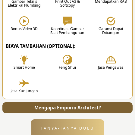
Gambar Teknis
Print Out A3 &
Mendapatkan RAB
Elektrikal Plumbing
Softcopy
3. Desain
Setelah proposal disetujui, team akan memulai
proses mendesain sesuai hasil diskusi.
Bonus Video 3D
Koordinasi Gambar
Garansi Dapat
Saat Pembangunan
Dibangun
✔
BIAYA TAMBAHAN (OPTIONAL):
Smart Home
Feng Shui
Jasa Pengawas
4. Penyerahan
Jasa Kunjungan
Setelah desain selesai, kami akan mengirimkan
semua file dan gambar kerja ke alamat Anda.
Mengapa Emporio Architect?
TANYA-TANYA DULU