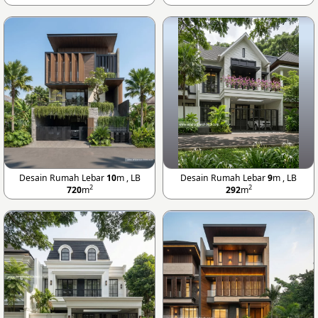
Desain Rumah Lebar
10
m , LB
Desain Rumah Lebar
9
m , LB
2
2
720
m
292
m