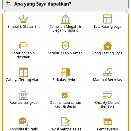
+
PROSES KERJA KAMI
Apa yang Saya dapatkan?
1
Simbol & Status Elit
Tampilan Megah &
Tata Ruang Lega
Elegan Emporio
Interior Lebih
Struktur Lebih Aman
Long Lasting Style
Nyaman
1. Hubungi Kami
Anda dapat menghubungi kami via Telp. /
Whatsapp / Email / Form Pemesanan.
Cahaya Terang Alami
Sirkulasi Hybrid
Material Berkelas
Lantai 1
Lantai 2
1 K. Tidur Utama
3 K. Tidur Anak + KM Dalam
2
1 K. Mandi Utama
1 K. Tidur Tamu
Fasilitas Lengkap
Optimalisasi Lahan
Quality Control
1 Walk in Closet Utama
1 K. Mandi Luar
Kecil & Besar
Berlapis
2 K. Mandi Luar
1 R. Belajar
Blog Edukasi
1 K. Pembantu
1 R. Kerja
1 K. Mandi Pembantu
1 K. Suci/Mushola
1 R. Tamu
1 R. Movie
Konsultasi Gratis
Revisi Sampai Puas
Pembayaran