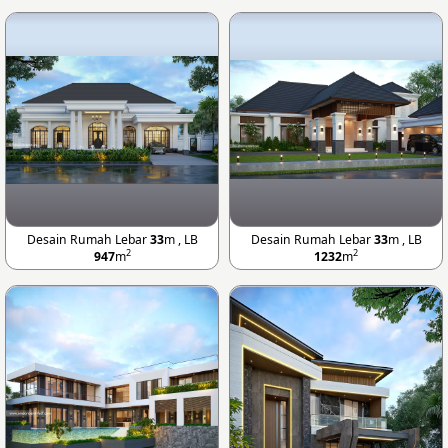
Desain Rumah Lebar
33
m , LB
Desain Rumah Lebar
33
m , LB
2
2
947
m
1232
m