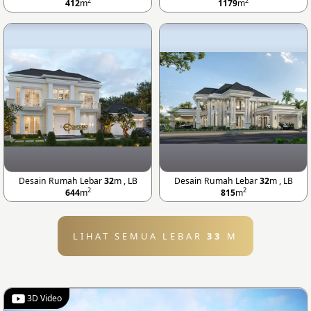
2
2
412
m
1179
m
Desain Rumah Lebar
32
m , LB
Desain Rumah Lebar
32
m , LB
2
2
644
m
815
m
LIHAT SEMUA LEBAR
33
M
3D Video