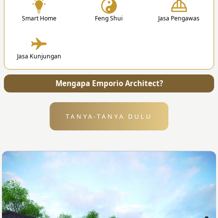
Smart Home
Feng Shui
Jasa Pengawas
4. Penyerahan
Jasa Kunjungan
Setelah desain selesai, kami akan mengirimkan
semua file dan gambar kerja ke alamat Anda.
Mengapa Emporio Architect?
TANYA-TANYA DULU