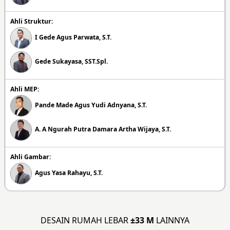
Ahli Struktur:
I Gede Agus Parwata, S.T.
Gede Sukayasa, SST.Spl.
Ahli MEP:
Pande Made Agus Yudi Adnyana, S.T.
A. A Ngurah Putra Damara Artha Wijaya, S.T.
Ahli Gambar:
Agus Yasa Rahayu, S.T.
DESAIN RUMAH LEBAR
±33 M
LAINNYA