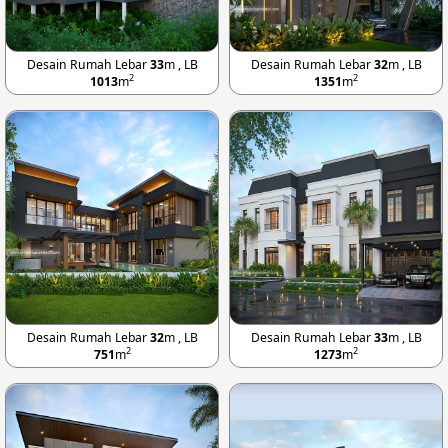
Desain Rumah Lebar
33
m , LB
Desain Rumah Lebar
32
m , LB
2
2
1013
m
1351
m
Desain Rumah Lebar
32
m , LB
Desain Rumah Lebar
33
m , LB
2
2
751
m
1273
m