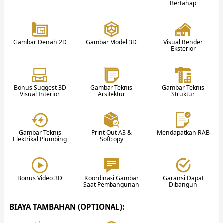
2 R. Keluarga
1 R. Karaoke
Ini 75 Istilah Arsitektur yang Perlu Dipahami
Bertahap
1 R. Makan
1 R. Fitnes/Gym
2. Proposal
1 Dapur Kering
1 Rooftop + Gazebo
dalam Desain Rumah
Team kami akan memberikan proposal harga /
1 Dapur Basah
Balkon Depan
biaya pembuatan desain.
1 Gudang
Balkon Belakang
Gambar Denah 2D
Gambar Model 3D
Visual Render
Eksterior
1 R. Laundry & Jemur
Garasi 4 Mobil
Daftar Gambar Teknis untuk Perencanaan Desain
Carport 2 Mobil
3
Kolam Renang
Rumah
Bonus Suggest 3D
Gambar Teknis
Gambar Teknis
Visual Interior
Arsitektur
Struktur
Video Edukasi Arsitektur
Gambar Teknis
Print Out A3 &
Mendapatkan RAB
Elektrikal Plumbing
Softcopy
3. Desain
Setelah proposal disetujui, team akan memulai
proses mendesain sesuai hasil diskusi.
Bonus Video 3D
Koordinasi Gambar
Garansi Dapat
Saat Pembangunan
Dibangun
✔
BIAYA TAMBAHAN (OPTIONAL):