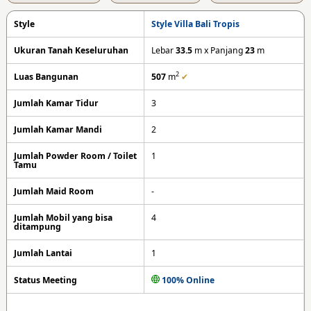
Style
Style Villa Bali Tropis
Ukuran Tanah Keseluruhan
Lebar
33.5
m x Panjang
23
m
2
Luas Bangunan
507
m
✔
Jumlah Kamar Tidur
3
Jumlah Kamar Mandi
2
Jumlah Powder Room / Toilet
1
Tamu
Jumlah Maid Room
-
Jumlah Mobil yang bisa
4
ditampung
Jumlah Lantai
1
Status Meeting
100% Online