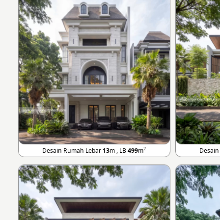
2
Desain Rumah Lebar
13
m , LB
499
m
Desain