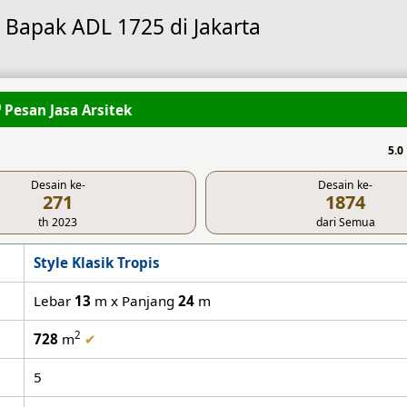
 Bapak ADL 1725 di Jakarta
Pesan Jasa Arsitek
5.0
Desain ke-
Desain ke-
271
1874
th 2023
dari Semua
Style Klasik Tropis
Lebar
13
m x Panjang
24
m
2
728
m
✔
5