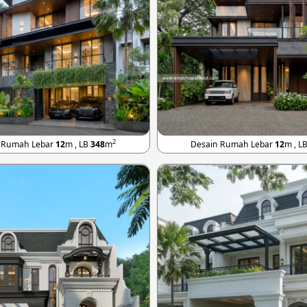
2
 Rumah Lebar
12
m , LB
348
m
Desain Rumah Lebar
12
m , L