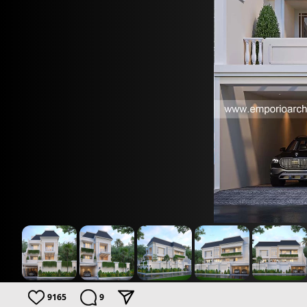
9165
9