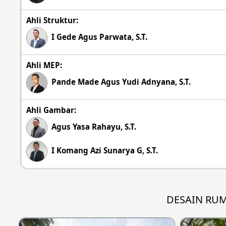
Ahli Struktur:
I Gede Agus Parwata, S.T.
Ahli MEP:
Pande Made Agus Yudi Adnyana, S.T.
Ahli Gambar:
Agus Yasa Rahayu, S.T.
I Komang Azi Sunarya G, S.T.
DESAIN RU