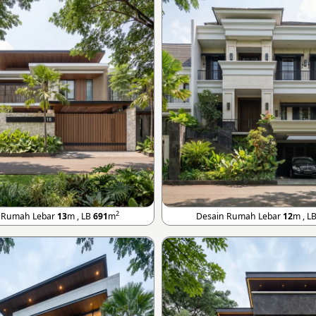
2
 Rumah Lebar
13
m , LB
691
m
Desain Rumah Lebar
12
m , L