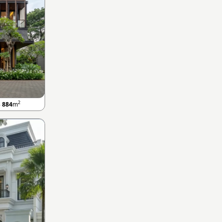
2
B
884
m