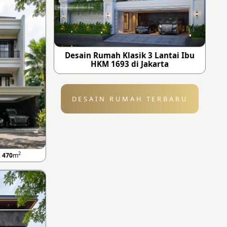
Desain Rumah Klasik 3 Lantai Ibu
HKM 1693 di Jakarta
DESAIN RUMAH TERBARU
2
B
470
m