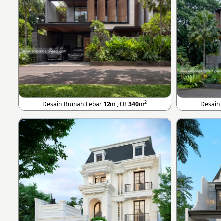
2
Desain Rumah Lebar
12
m , LB
340
m
Desain