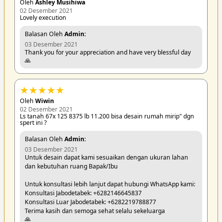
Oleh
Ashley Musihiwa
02 Desember 2021
Lovely execution
Balasan Oleh
Admin:
03 Desember 2021
Thank you for your appreciation and have very blessful day
🙏
★
★
★
★
★
Oleh
Wiwin
02 Desember 2021
Ls tanah 67x 125 8375 lb 11.200 bisa desain rumah mirip" dgn
spert ini ?
Balasan Oleh
Admin:
03 Desember 2021
Untuk desain dapat kami sesuaikan dengan ukuran lahan
dan kebutuhan ruang Bapak/Ibu
Untuk konsultasi lebih lanjut dapat hubungi WhatsApp kami:
Konsultasi Jabodetabek: +6282146645837
Konsultasi Luar Jabodetabek: +6282219788877
Terima kasih dan semoga sehat selalu sekeluarga
🙏