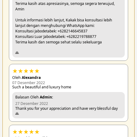
Terima kasih atas apresiasinya, semoga segera terwujud,
Amin
Untuk informasi lebih lanjut, Kakak bisa konsultasi lebih
lanjut dengan menghubungi WhatsApp kami:
Konsultasi Jabodetabek: +6282146645837
Konsultasi Luar Jabodetabek: +6282219788877
Terima kasih dan semoga sehat selalu sekeluarga
🙏
★
★
★
★
★
Oleh
Alexandra
07 Desember 2022
Such a beautiful and luxury home
Balasan Oleh
Admin:
27 Desember 2022
Thank you for your appreciation and have very blessful day
🙏
★
★
★
★
★