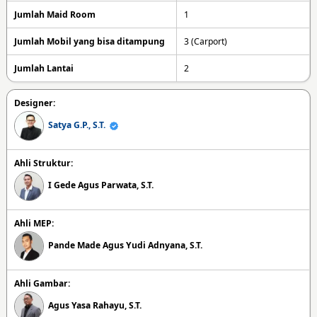
Jumlah Maid Room
1
Jumlah Mobil yang bisa ditampung
3 (Carport)
Jumlah Lantai
2
Designer:
Satya G.P., S.T.
Ahli Struktur:
I Gede Agus Parwata, S.T.
Ahli MEP:
Pande Made Agus Yudi Adnyana, S.T.
Ahli Gambar:
Agus Yasa Rahayu, S.T.