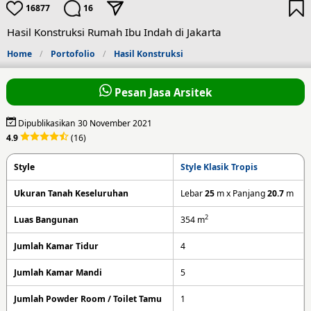
16877
16
Hasil Konstruksi Rumah Ibu Indah di Jakarta
Home
Portofolio
Hasil Konstruksi
Pesan Jasa Arsitek
Dipublikasikan 30 November 2021
4.9
(16)
Style
Style Klasik Tropis
Ukuran Tanah Keseluruhan
Lebar
25
m x Panjang
20.7
m
2
Luas Bangunan
354
m
Jumlah Kamar Tidur
4
Jumlah Kamar Mandi
5
Jumlah Powder Room / Toilet Tamu
1