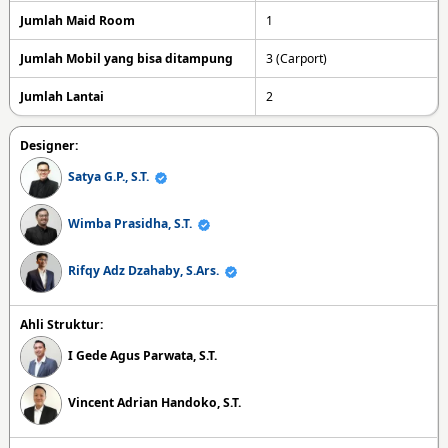
Jumlah Maid Room
1
Jumlah Mobil yang bisa ditampung
3 (Carport)
Jumlah Lantai
2
Designer:
Satya G.P., S.T.
Wimba Prasidha, S.T.
Rifqy Adz Dzahaby, S.Ars.
Ahli Struktur:
I Gede Agus Parwata, S.T.
Vincent Adrian Handoko, S.T.