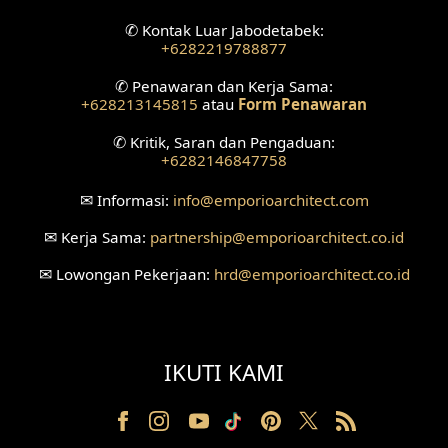
✆
Kontak Luar Jabodetabek:
+6282219788877
✆
Penawaran dan Kerja Sama:
+628213145815
atau
Form Penawaran
✆
Kritik, Saran dan Pengaduan:
+6282146847758
✉
Informasi:
info
@emporioarchitect.com
✉
Kerja Sama:
partnership
@emporioarchitect.co.id
✉
Lowongan Pekerjaan:
hrd
@emporioarchitect.co.id
IKUTI KAMI