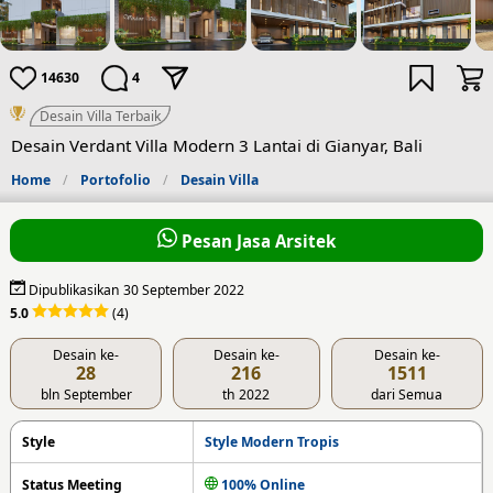
14630
4
Desain Villa Terbaik
Desain Verdant Villa Modern 3 Lantai di Gianyar, Bali
Home
Portofolio
Desain Villa
Pesan Jasa Arsitek
Dipublikasikan 30 September 2022
5.0
(4)
Desain ke-
Desain ke-
Desain ke-
28
216
1511
bln September
th 2022
dari Semua
Style
Style Modern Tropis
Status Meeting
100% Online