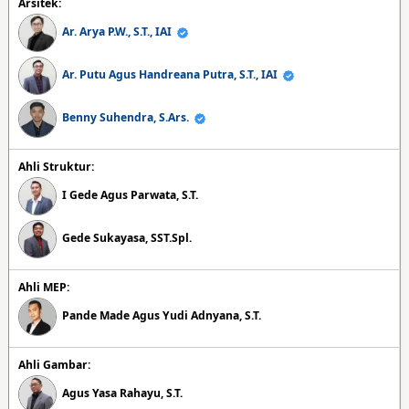
Arsitek:
Ar. Arya P.W., S.T., IAI
Ar. Putu Agus Handreana Putra, S.T., IAI
Benny Suhendra, S.Ars.
Ahli Struktur:
I Gede Agus Parwata, S.T.
Gede Sukayasa, SST.Spl.
Ahli MEP:
Pande Made Agus Yudi Adnyana, S.T.
Ahli Gambar:
Agus Yasa Rahayu, S.T.