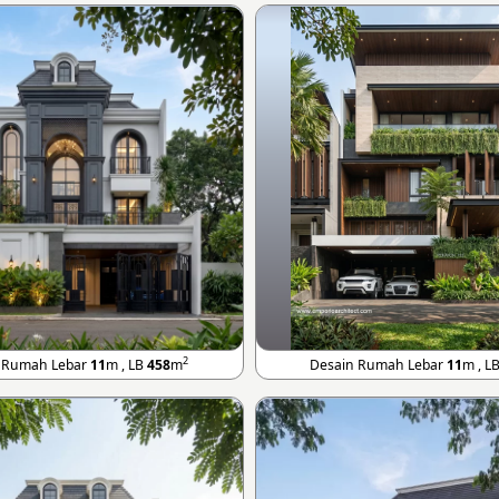
2
 Rumah Lebar
11
m , LB
458
m
Desain Rumah Lebar
11
m , L