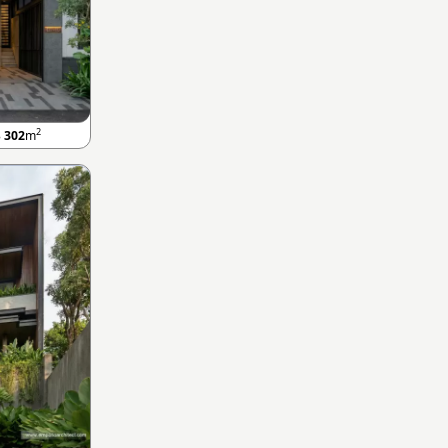
2
B
302
m