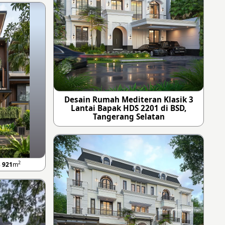
Desain Rumah Mediteran Klasik 3
Lantai Bapak HDS 2201 di BSD,
Tangerang Selatan
2
B
921
m