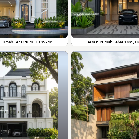
2
 Rumah Lebar
10
m , LB
257
m
Desain Rumah Lebar
10
m , L