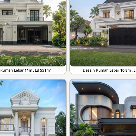
2
 Rumah Lebar
11
m , LB
551
m
Desain Rumah Lebar
10.8
m , 