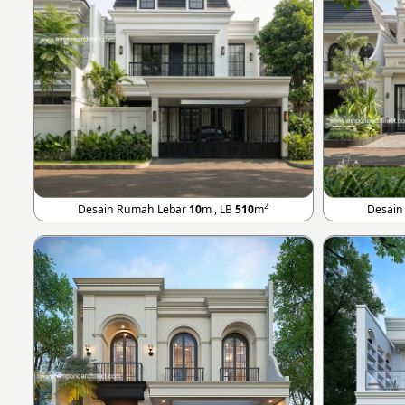
2
Desain Rumah Lebar
10
m , LB
510
m
Desain