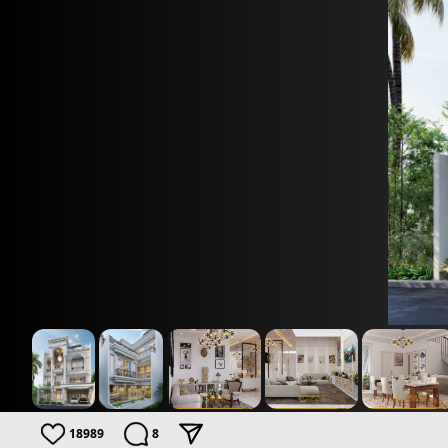
18989
8