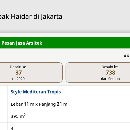
ak Haidar di Jakarta
Pesan Jasa Arsitek
4.6
Desain ke-
Desain ke-
37
738
th 2020
dari Semua
Style Mediteran Tropis
Lebar
11
m x Panjang
21
m
2
395
m
4