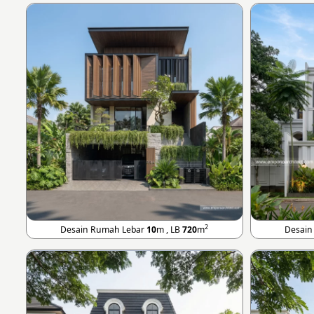
2
Desain Rumah Lebar
10
m , LB
720
m
Desain