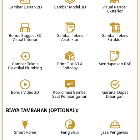
1 Dapur Basah
Balkon Depan
biaya pembuatan desain.
1 Gudang
Balkon Belakang
Gambar Denah 2D
Gambar Model 3D
Visual Render
Eksterior
1 R. Laundry & Jemur
Garasi 4 Mobil
Daftar Gambar Teknis untuk Perencanaan Desain
Carport 2 Mobil
3
Kolam Renang
Rumah
Bonus Suggest 3D
Gambar Teknis
Gambar Teknis
Visual Interior
Arsitektur
Struktur
Video Edukasi Arsitektur
Gambar Teknis
Print Out A3 &
Mendapatkan RAB
Elektrikal Plumbing
Softcopy
3. Desain
Setelah proposal disetujui, team akan memulai
proses mendesain sesuai hasil diskusi.
Bonus Video 3D
Koordinasi Gambar
Garansi Dapat
Saat Pembangunan
Dibangun
✔
BIAYA TAMBAHAN (OPTIONAL):
Smart Home
Feng Shui
Jasa Pengawas