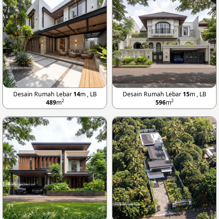
Desain Rumah Lebar
14
m , LB
Desain Rumah Lebar
15
m , LB
2
2
489
m
596
m