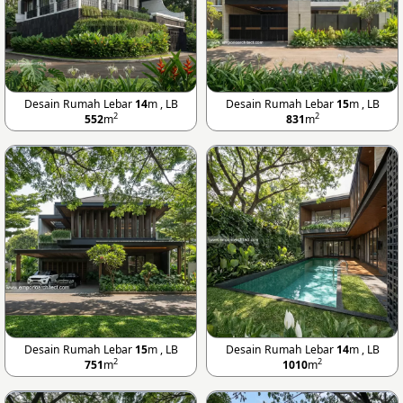
Desain Rumah Lebar
14
m , LB
Desain Rumah Lebar
15
m , LB
2
2
552
m
831
m
Desain Rumah Lebar
15
m , LB
Desain Rumah Lebar
14
m , LB
2
2
751
m
1010
m