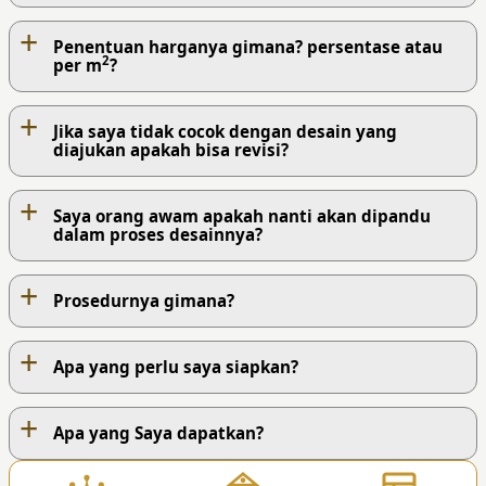
+
Penentuan harganya gimana? persentase atau
2
per m
?
+
Jika saya tidak cocok dengan desain yang
diajukan apakah bisa revisi?
+
Saya orang awam apakah nanti akan dipandu
dalam proses desainnya?
+
Prosedurnya gimana?
+
Apa yang perlu saya siapkan?
+
PROSES KERJA KAMI
Apa yang Saya dapatkan?