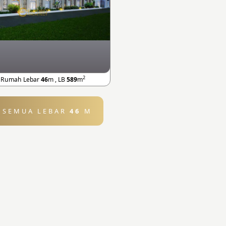
2
 Rumah Lebar
46
m , LB
589
m
T SEMUA LEBAR
46
M