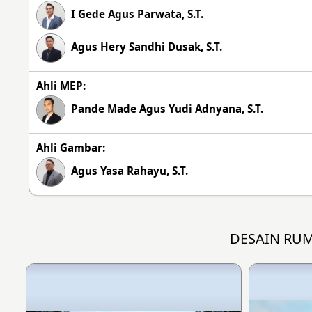
I Gede Agus Parwata, S.T.
Agus Hery Sandhi Dusak, S.T.
Ahli MEP:
Pande Made Agus Yudi Adnyana, S.T.
Ahli Gambar:
Agus Yasa Rahayu, S.T.
DESAIN RU