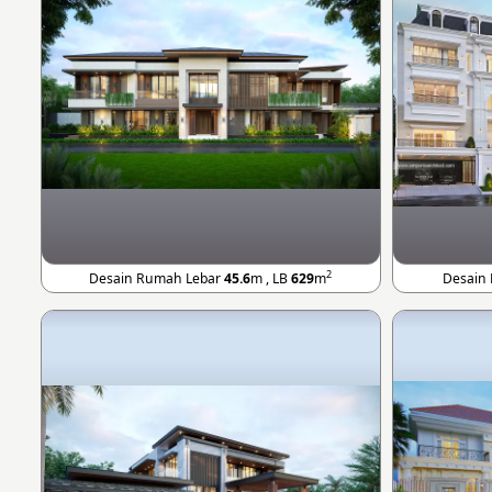
2
Desain Rumah Lebar
45.6
m , LB
629
m
Desain