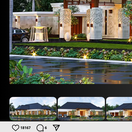
18167
6