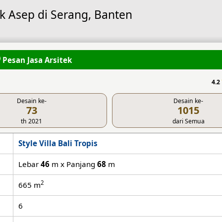
ak Asep di Serang, Banten
Pesan Jasa Arsitek
4.2
Desain ke-
Desain ke-
73
1015
th 2021
dari Semua
Style Villa Bali Tropis
Lebar
46
m x Panjang
68
m
2
665
m
6