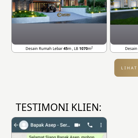
2
Desain Rumah Lebar
45
m , LB
1070
m
Desain
LIHA
TESTIMONI KLIEN: