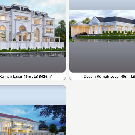
2
 Rumah Lebar
45
m , LB
3426
m
Desain Rumah Lebar
45
m , L