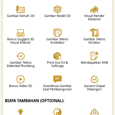
1 R. Makan
1 R. Fitnes/Gym
2. Proposal
1 Dapur Kering
1 Rooftop + Gazebo
dalam Desain Rumah
Team kami akan memberikan proposal harga /
1 Dapur Basah
Balkon Depan
biaya pembuatan desain.
1 Gudang
Balkon Belakang
Gambar Denah 2D
Gambar Model 3D
Visual Render
Eksterior
1 R. Laundry & Jemur
Garasi 4 Mobil
Daftar Gambar Teknis untuk Perencanaan Desain
Carport 2 Mobil
3
Kolam Renang
Rumah
Bonus Suggest 3D
Gambar Teknis
Gambar Teknis
Visual Interior
Arsitektur
Struktur
Video Edukasi Arsitektur
Gambar Teknis
Print Out A3 &
Mendapatkan RAB
Elektrikal Plumbing
Softcopy
3. Desain
Setelah proposal disetujui, team akan memulai
proses mendesain sesuai hasil diskusi.
Bonus Video 3D
Koordinasi Gambar
Garansi Dapat
Saat Pembangunan
Dibangun
✔
BIAYA TAMBAHAN (OPTIONAL):