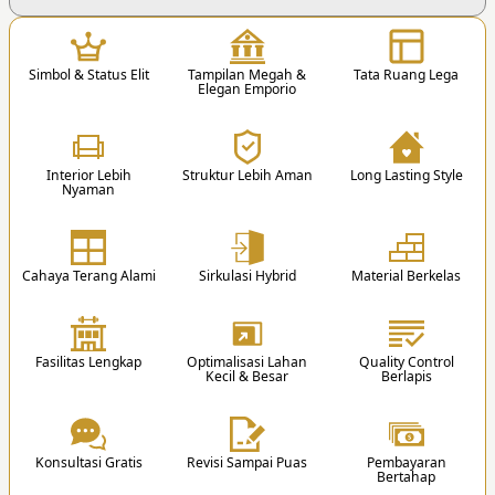
1
Simbol & Status Elit
Tampilan Megah &
Tata Ruang Lega
Elegan Emporio
Interior Lebih
Struktur Lebih Aman
Long Lasting Style
Nyaman
1. Hubungi Kami
Anda dapat menghubungi kami via Telp. /
Whatsapp / Email / Form Pemesanan.
Cahaya Terang Alami
Sirkulasi Hybrid
Material Berkelas
Lantai 1
Lantai 2
1 K. Tidur Utama
3 K. Tidur Anak + KM Dalam
2
1 K. Mandi Utama
1 K. Tidur Tamu
Fasilitas Lengkap
Optimalisasi Lahan
Quality Control
1 Walk in Closet Utama
1 K. Mandi Luar
Kecil & Besar
Berlapis
2 K. Mandi Luar
1 R. Belajar
Blog Edukasi
1 K. Pembantu
1 R. Kerja
1 K. Mandi Pembantu
1 K. Suci/Mushola
1 R. Tamu
1 R. Movie
Konsultasi Gratis
Revisi Sampai Puas
Pembayaran
2 R. Keluarga
1 R. Karaoke
Ini 75 Istilah Arsitektur yang Perlu Dipahami
Bertahap