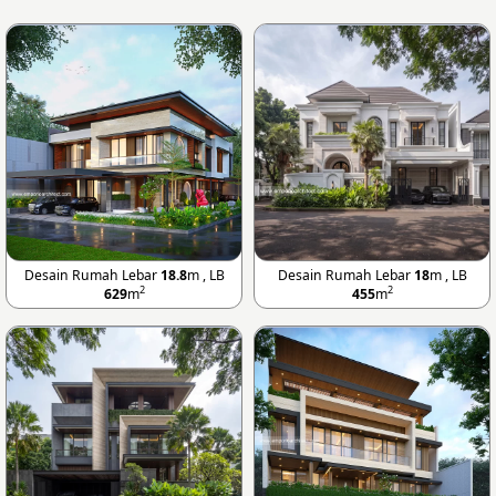
Desain Rumah Lebar
18.8
m , LB
Desain Rumah Lebar
18
m , LB
2
2
629
m
455
m