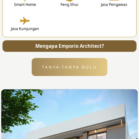
Smart Home
Feng Shui
Jasa Pengawas
4. Penyerahan
Jasa Kunjungan
Setelah desain selesai, kami akan mengirimkan
semua file dan gambar kerja ke alamat Anda.
Mengapa Emporio Architect?
TANYA-TANYA DULU