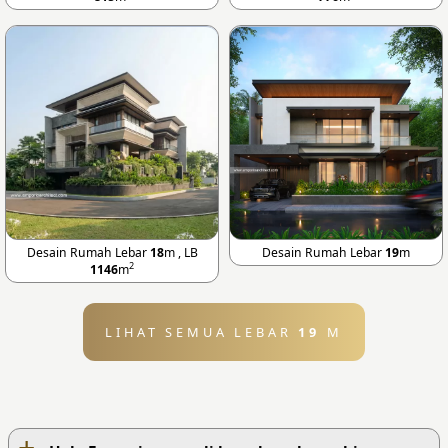
Desain Rumah Lebar
18
m , LB
Desain Rumah Lebar
19
m
2
1146
m
LIHAT SEMUA LEBAR
19
M
+