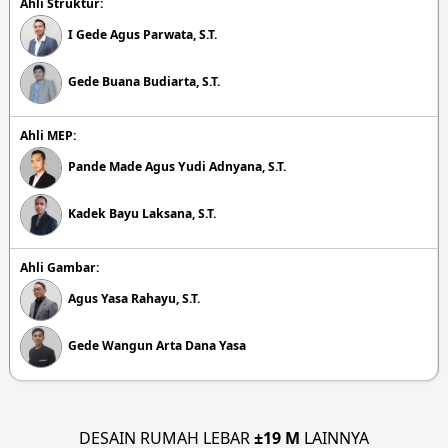
Ahli Struktur:
I Gede Agus Parwata, S.T.
Gede Buana Budiarta, S.T.
Ahli MEP:
Pande Made Agus Yudi Adnyana, S.T.
Kadek Bayu Laksana, S.T.
Ahli Gambar:
Agus Yasa Rahayu, S.T.
Gede Wangun Arta Dana Yasa
DESAIN RUMAH LEBAR
±19 M
LAINNYA