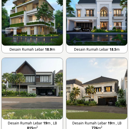
Desain Rumah Lebar
18.9
m
Desain Rumah Lebar
18.5
m
Desain Rumah Lebar
19
m , LB
Desain Rumah Lebar
19
m , LB
2
2
815
m
776
m