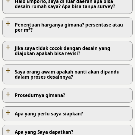
Halo Emporio, saya di luar daerah apa bisa
desain rumah saya? Apa bisa tanpa survey?
+
Penentuan harganya gimana? persentase atau
2
per m
?
+
Jika saya tidak cocok dengan desain yang
diajukan apakah bisa revisi?
+
Saya orang awam apakah nanti akan dipandu
dalam proses desainnya?
+
Prosedurnya gimana?
+
Apa yang perlu saya siapkan?
+
PROSES KERJA KAMI
Apa yang Saya dapatkan?