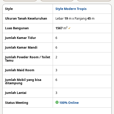
Style
Style Modern Tropis
Ukuran Tanah Keseluruhan
Lebar
19
m x Panjang
45
m
2
Luas Bangunan
1567
m
✔
Jumlah Kamar Tidur
6
Jumlah Kamar Mandi
6
Jumlah Powder Room / Toilet
2
Tamu
Jumlah Maid Room
3
Jumlah Mobil yang bisa
6
ditampung
Jumlah Lantai
3
Status Meeting
100% Online