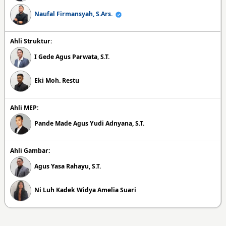
Naufal Firmansyah, S.Ars.
Ahli Struktur:
I Gede Agus Parwata, S.T.
Eki Moh. Restu
Ahli MEP:
Pande Made Agus Yudi Adnyana, S.T.
Ahli Gambar:
Agus Yasa Rahayu, S.T.
Ni Luh Kadek Widya Amelia Suari