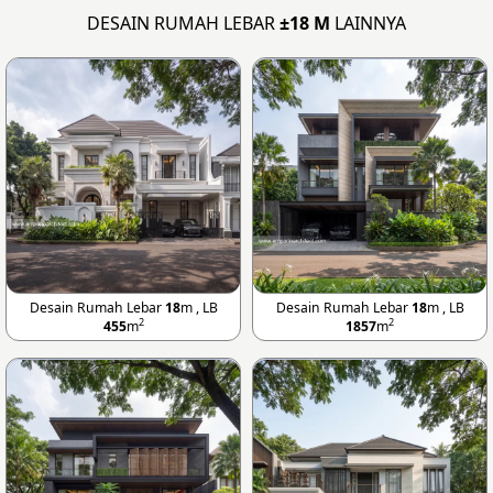
DESAIN RUMAH LEBAR
±18 M
LAINNYA
Desain Rumah Lebar
18
m , LB
Desain Rumah Lebar
18
m , LB
2
2
455
m
1857
m