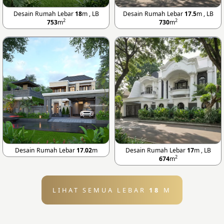
Desain Rumah Lebar
18
m , LB
Desain Rumah Lebar
17.5
m , LB
2
2
753
m
730
m
Desain Rumah Lebar
17.02
m
Desain Rumah Lebar
17
m , LB
2
674
m
LIHAT SEMUA LEBAR
18
M