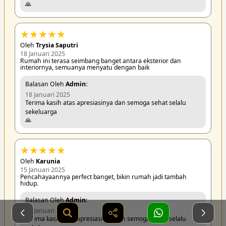
🙏
★
★
★
★
★
Oleh
Trysia Saputri
18 Januari 2025
Rumah ini terasa seimbang banget antara eksterior dan
interiornya, semuanya menyatu dengan baik
Balasan Oleh
Admin:
18 Januari 2025
Terima kasih atas apresiasinya dan semoga sehat selalu
sekeluarga
🙏
★
★
★
★
★
Oleh
Karunia
15 Januari 2025
Pencahayaannya perfect banget, bikin rumah jadi tambah
hidup.
Balasan Oleh
Admin:
15 Januari 2025
Terima kasih atas apresiasinya dan semoga sehat selalu