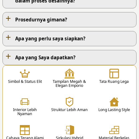
dalam proses desainnya?
+
Prosedurnya gimana?
+
Apa yang perlu saya siapkan?
+
PROSES KERJA KAMI
Apa yang Saya dapatkan?
1
Simbol & Status Elit
Tampilan Megah &
Tata Ruang Lega
Elegan Emporio
Interior Lebih
Struktur Lebih Aman
Long Lasting Style
Nyaman
1. Hubungi Kami
Anda dapat menghubungi kami via Telp. /
Whatsapp / Email / Form Pemesanan.
Cahaya Terang Alami
Sirkulasi Hybrid
Material Berkelas