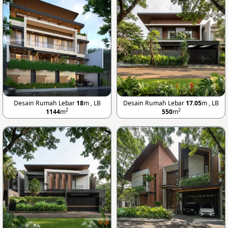
Desain Rumah Lebar
18
m , LB
Desain Rumah Lebar
17.05
m , LB
2
2
1144
m
550
m