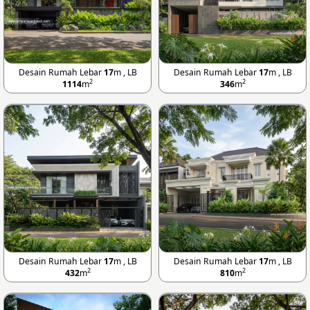
Desain Rumah Lebar
17
m , LB
Desain Rumah Lebar
17
m , LB
2
2
1114
m
346
m
Desain Rumah Lebar
17
m , LB
Desain Rumah Lebar
17
m , LB
2
2
432
m
810
m