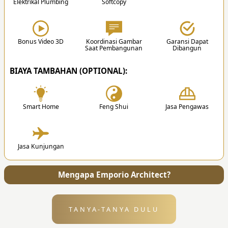
Elektrikal Plumbing
Softcopy
3. Desain
Setelah proposal disetujui, team akan memulai
proses mendesain sesuai hasil diskusi.
Bonus Video 3D
Koordinasi Gambar
Garansi Dapat
Saat Pembangunan
Dibangun
✔
BIAYA TAMBAHAN (OPTIONAL):
Smart Home
Feng Shui
Jasa Pengawas
4. Penyerahan
Jasa Kunjungan
Setelah desain selesai, kami akan mengirimkan
semua file dan gambar kerja ke alamat Anda.
Mengapa Emporio Architect?
TANYA-TANYA DULU