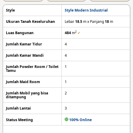
Style
Style Modern Industrial
Ukuran Tanah Keseluruhan
Lebar
18.5
m x Panjang
18
m
2
Luas Bangunan
484
m
✔
Jumlah Kamar Tidur
4
Jumlah Kamar Mandi
4
Jumlah Powder Room / Toilet
1
Tamu
Jumlah Maid Room
1
Jumlah Mobil yang bisa
2
ditampung
Jumlah Lantai
3
Status Meeting
100% Online