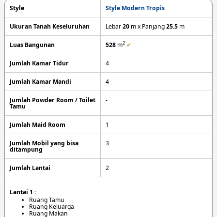
Style
Style Modern Tropis
Ukuran Tanah Keseluruhan
Lebar
20
m x Panjang
25.5
m
2
Luas Bangunan
528
m
✔
Jumlah Kamar Tidur
4
Jumlah Kamar Mandi
4
Jumlah Powder Room / Toilet
-
Tamu
Jumlah Maid Room
1
Jumlah Mobil yang bisa
3
ditampung
Jumlah Lantai
2
Lantai 1 :
Ruang Tamu
Ruang Keluarga
Ruang Makan