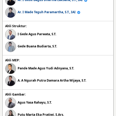
Ar. I Made Teguh Paramartha, S.T., IAI
Ahli Struktur:
I Gede Agus Parwata, S.T.
Gede Buana Budiarta, S.T.
Ahli MEP:
Pande Made Agus Yudi Adnyana, S.T.
A. A Ngurah Putra Damara Artha Wijaya, S.T.
Ahli Gambar:
Agus Yasa Rahayu, S.T.
Putu Marta Eka Pratiwi, S.Ars.