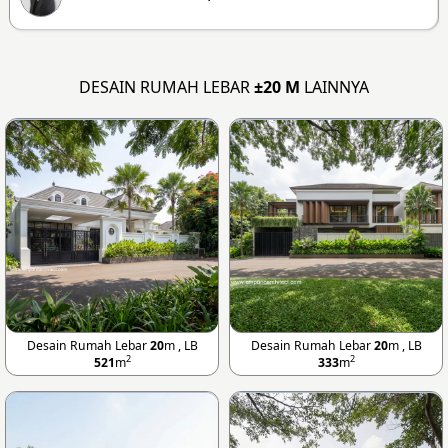
DESAIN RUMAH LEBAR
±20 M
LAINNYA
Desain Rumah Lebar
20
m , LB
Desain Rumah Lebar
20
m , LB
2
2
521
m
333
m