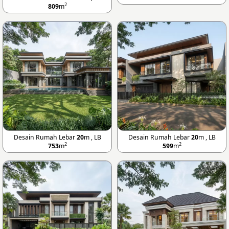
2
809
m
Desain Rumah Lebar
20
m , LB
Desain Rumah Lebar
20
m , LB
2
2
753
m
599
m