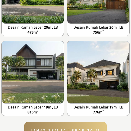
Desain Rumah Lebar
20
m , LB
Desain Rumah Lebar
20
m , LB
2
2
473
m
756
m
Desain Rumah Lebar
19
m , LB
Desain Rumah Lebar
19
m , LB
2
2
815
m
776
m
LIHAT SEMUA LEBAR
20
M