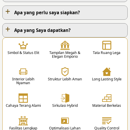
+
Apa yang perlu saya siapkan?
+
PROSES KERJA KAMI
Apa yang Saya dapatkan?
1
Simbol & Status Elit
Tampilan Megah &
Tata Ruang Lega
Elegan Emporio
Interior Lebih
Struktur Lebih Aman
Long Lasting Style
Nyaman
1. Hubungi Kami
Anda dapat menghubungi kami via Telp. /
Whatsapp / Email / Form Pemesanan.
Cahaya Terang Alami
Sirkulasi Hybrid
Material Berkelas
Lantai 1
Lantai 2
1 K. Tidur Utama
3 K. Tidur Anak + KM Dalam
2
1 K. Mandi Utama
1 K. Tidur Tamu
Fasilitas Lengkap
Optimalisasi Lahan
Quality Control