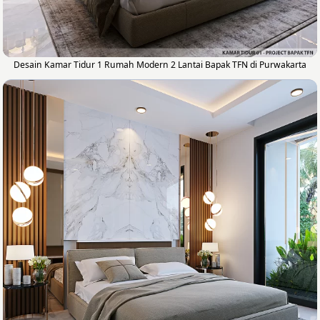
Desain Kamar Tidur 1 Rumah Modern 2 Lantai Bapak TFN di Purwakarta