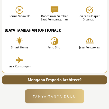
3. Desain
Setelah proposal disetujui, team akan memulai
proses mendesain sesuai hasil diskusi.
Bonus Video 3D
Koordinasi Gambar
Garansi Dapat
Saat Pembangunan
Dibangun
✔
BIAYA TAMBAHAN (OPTIONAL):
Smart Home
Feng Shui
Jasa Pengawas
4. Penyerahan
Jasa Kunjungan
Setelah desain selesai, kami akan mengirimkan
semua file dan gambar kerja ke alamat Anda.
Mengapa Emporio Architect?
TANYA-TANYA DULU