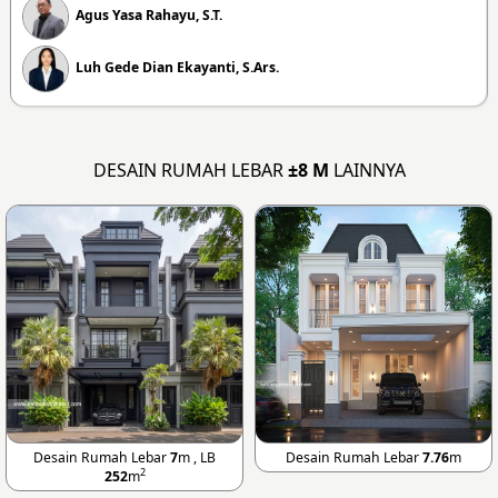
Agus Yasa Rahayu, S.T.
Luh Gede Dian Ekayanti, S.Ars.
DESAIN RUMAH LEBAR
±8 M
LAINNYA
Desain Rumah Lebar
7
m , LB
Desain Rumah Lebar
7.76
m
2
252
m