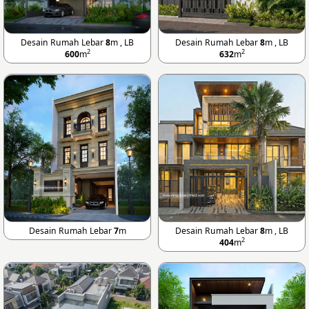
Desain Rumah Lebar
8
m , LB
Desain Rumah Lebar
8
m , LB
2
2
600
m
632
m
Desain Rumah Lebar
7
m
Desain Rumah Lebar
8
m , LB
2
404
m