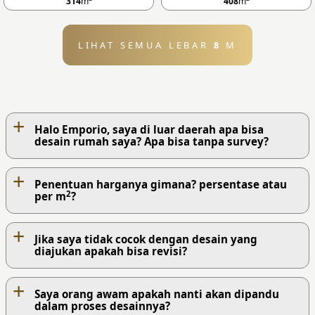
314
m
408
m
LIHAT SEMUA LEBAR
8
M
+
Halo Emporio, saya di luar daerah apa bisa
desain rumah saya? Apa bisa tanpa survey?
+
Penentuan harganya gimana? persentase atau
2
per m
?
+
Jika saya tidak cocok dengan desain yang
diajukan apakah bisa revisi?
+
Saya orang awam apakah nanti akan dipandu
dalam proses desainnya?