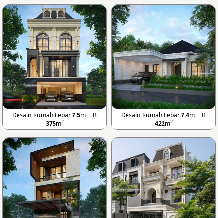
Desain Rumah Lebar
7.5
m , LB
Desain Rumah Lebar
7.4
m , LB
2
2
375
m
422
m