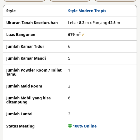
Style
Style Modern Tropis
Ukuran Tanah Keseluruhan
Lebar
8.2
m x Panjang
42.5
m
2
Luas Bangunan
679
m
✔
Jumlah Kamar Tidur
6
Jumlah Kamar Mandi
5
Jumlah Powder Room / Toilet
1
Tamu
Jumlah Maid Room
2
Jumlah Mobil yang bisa
6
ditampung
Jumlah Lantai
2
Status Meeting
100% Online