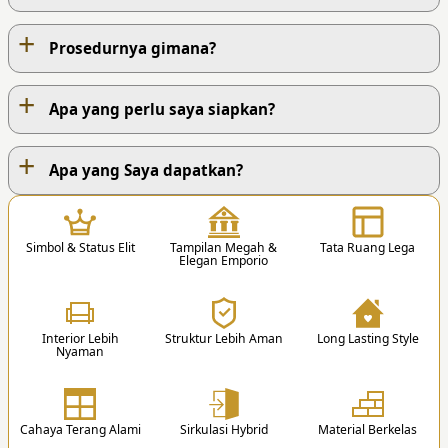
+
Prosedurnya gimana?
+
Apa yang perlu saya siapkan?
+
PROSES KERJA KAMI
Apa yang Saya dapatkan?
1
Simbol & Status Elit
Tampilan Megah &
Tata Ruang Lega
Elegan Emporio
Interior Lebih
Struktur Lebih Aman
Long Lasting Style
Nyaman
1. Hubungi Kami
Anda dapat menghubungi kami via Telp. /
Whatsapp / Email / Form Pemesanan.
Cahaya Terang Alami
Sirkulasi Hybrid
Material Berkelas
Lantai 1
Lantai 2