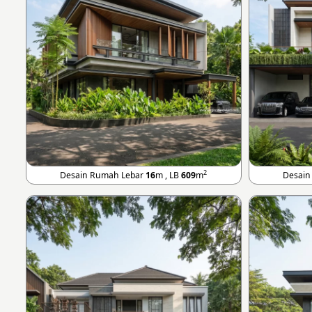
2
Desain Rumah Lebar
16
m , LB
609
m
Desain