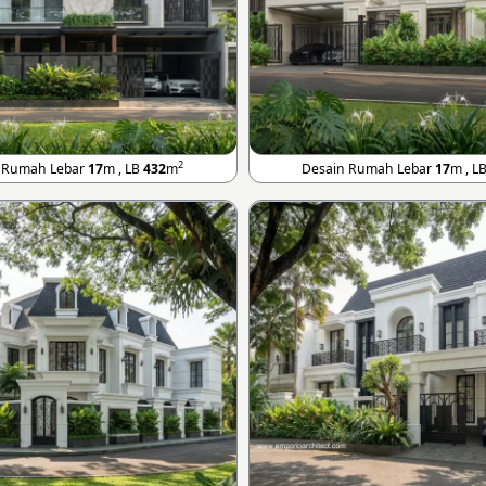
2
 Rumah Lebar
17
m , LB
432
m
Desain Rumah Lebar
17
m , L