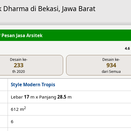
 Dharma di Bekasi, Jawa Barat
Pesan Jasa Arsitek
4.6
Desain ke-
Desain ke-
233
934
th 2020
dari Semua
Style Modern Tropis
Lebar
17
m x Panjang
28.5
m
2
612
m
6