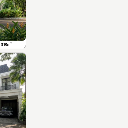
2
B
810
m