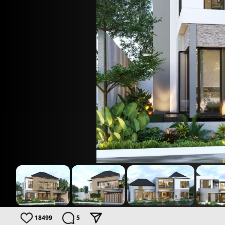
18499
5