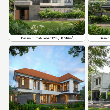
2
Desain Rumah Lebar
17
m , LB
346
m
Desain