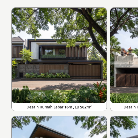
2
Desain Rumah Lebar
16
m , LB
562
m
Desain