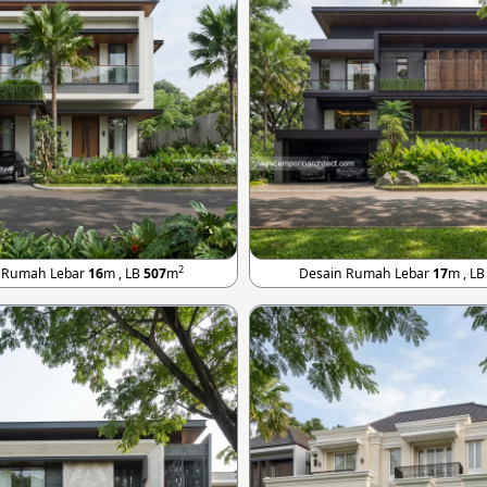
2
 Rumah Lebar
16
m , LB
507
m
Desain Rumah Lebar
17
m , L