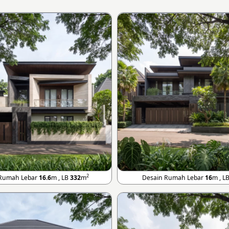
2
 Rumah Lebar
16.6
m , LB
332
m
Desain Rumah Lebar
16
m , L