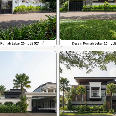
2
 Rumah Lebar
20
m , LB
521
m
Desain Rumah Lebar
20
m , L