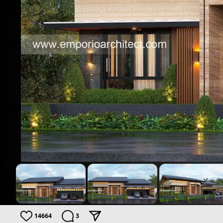
14664
3