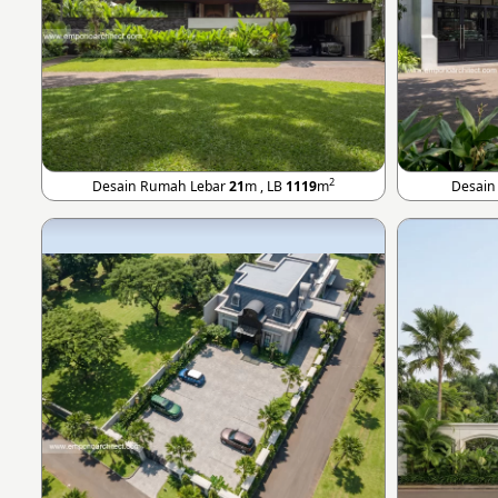
2
Desain Rumah Lebar
21
m , LB
1119
m
Desain