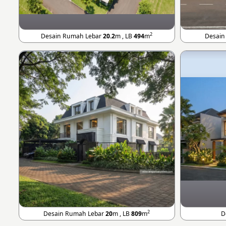
2
Desain Rumah Lebar
20.2
m , LB
494
m
Desain
2
Desain Rumah Lebar
20
m , LB
809
m
D