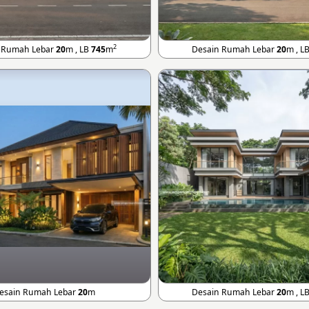
2
 Rumah Lebar
20
m , LB
745
m
Desain Rumah Lebar
20
m , L
esain Rumah Lebar
20
m
Desain Rumah Lebar
20
m , L