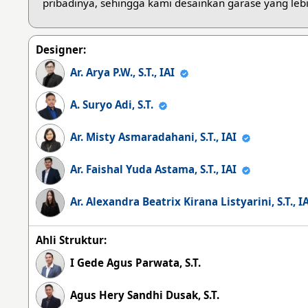
pribadinya, sehingga kami desainkan garase yang leb
Designer:
Ar. Arya P.W., S.T., IAI
A. Suryo Adi, S.T.
Ar. Misty Asmaradahani, S.T., IAI
Ar. Faishal Yuda Astama, S.T., IAI
Ar. Alexandra Beatrix Kirana Listyarini, S.T., 
Ahli Struktur:
I Gede Agus Parwata, S.T.
Agus Hery Sandhi Dusak, S.T.