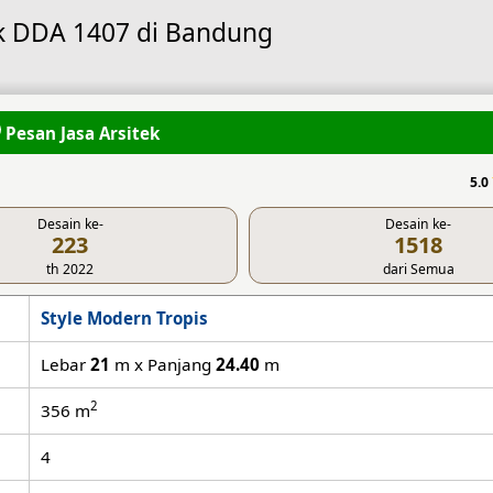
k DDA 1407 di Bandung
Pesan Jasa Arsitek
5.0
Desain ke-
Desain ke-
223
1518
th 2022
dari Semua
Style Modern Tropis
Lebar
21
m x Panjang
24.40
m
2
356
m
4