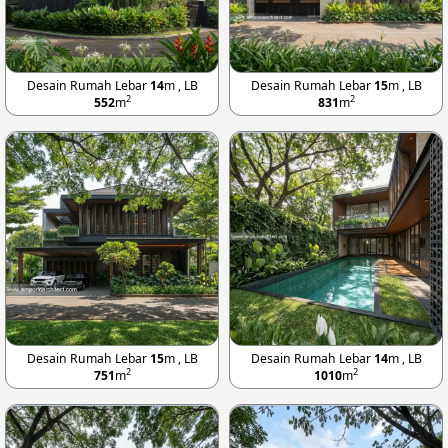
Desain Rumah Lebar
14
m , LB
Desain Rumah Lebar
15
m , LB
2
2
552
m
831
m
Desain Rumah Lebar
15
m , LB
Desain Rumah Lebar
14
m , LB
2
2
751
m
1010
m