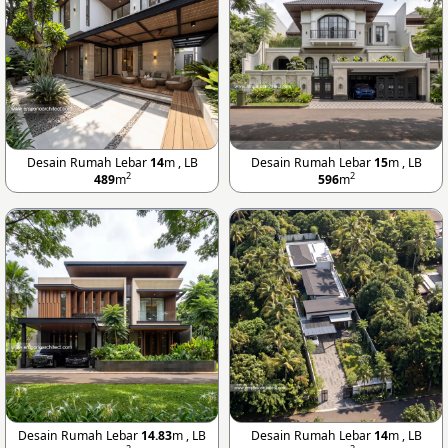
Desain Rumah Lebar
14
m , LB
Desain Rumah Lebar
15
m , LB
2
2
489
m
596
m
Desain Rumah Lebar
14.83
m , LB
Desain Rumah Lebar
14
m , LB