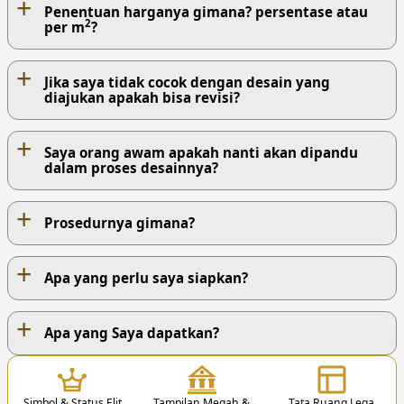
+
Penentuan harganya gimana? persentase atau
2
per m
?
+
Jika saya tidak cocok dengan desain yang
diajukan apakah bisa revisi?
+
Saya orang awam apakah nanti akan dipandu
dalam proses desainnya?
+
Prosedurnya gimana?
+
Apa yang perlu saya siapkan?
+
PROSES KERJA KAMI
Apa yang Saya dapatkan?
1
Simbol & Status Elit
Tampilan Megah &
Tata Ruang Lega