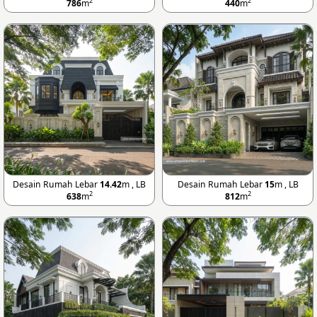
2
2
786
m
440
m
Desain Rumah Lebar
14.42
m , LB
Desain Rumah Lebar
15
m , LB
2
2
638
m
812
m