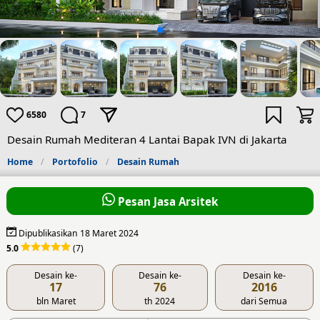
6580
7
Desain Rumah Mediteran 4 Lantai Bapak IVN di Jakarta
Home
Portofolio
Desain Rumah
Pesan Jasa Arsitek
Dipublikasikan 18 Maret 2024
5.0
(7)
Desain ke-
Desain ke-
Desain ke-
17
76
2016
bln Maret
th 2024
dari Semua