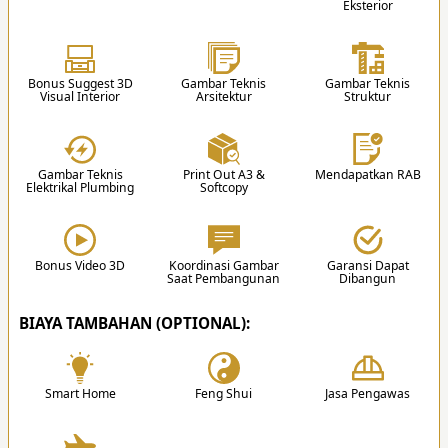
Eksterior
1 R. Laundry & Jemur
Garasi 4 Mobil
Daftar Gambar Teknis untuk Perencanaan Desain
Carport 2 Mobil
3
Kolam Renang
Rumah
Bonus Suggest 3D
Gambar Teknis
Gambar Teknis
Visual Interior
Arsitektur
Struktur
Video Edukasi Arsitektur
Gambar Teknis
Print Out A3 &
Mendapatkan RAB
Elektrikal Plumbing
Softcopy
3. Desain
Setelah proposal disetujui, team akan memulai
proses mendesain sesuai hasil diskusi.
Bonus Video 3D
Koordinasi Gambar
Garansi Dapat
Saat Pembangunan
Dibangun
✔
BIAYA TAMBAHAN (OPTIONAL):
Smart Home
Feng Shui
Jasa Pengawas