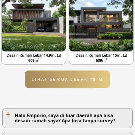
Desain Rumah Lebar
14.9
m , LB
Desain Rumah Lebar
15
m , LB
2
2
603
m
639
m
LIHAT SEMUA LEBAR
15
M
+
Halo Emporio, saya di luar daerah apa bisa
desain rumah saya? Apa bisa tanpa survey?