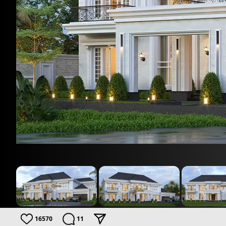
16570
11