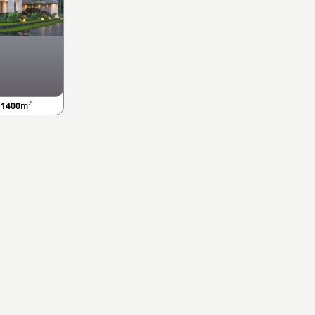
2
B
1400
m