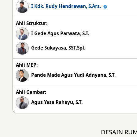
I Kdk. Rudy Hendrawan, S.Ars.
Ahli Struktur:
I Gede Agus Parwata, S.T.
Gede Sukayasa, SST.Spl.
Ahli MEP:
Pande Made Agus Yudi Adnyana, S.T.
Ahli Gambar:
Agus Yasa Rahayu, S.T.
DESAIN RU