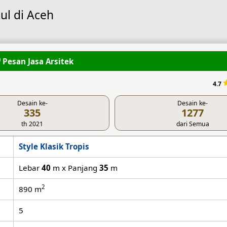
ul di Aceh
Pesan Jasa Arsitek
4.7
Desain ke-
Desain ke-
335
1277
th 2021
dari Semua
Style Klasik Tropis
Lebar
40
m x Panjang
35
m
2
890
m
5