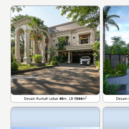
2
Desain Rumah Lebar
40
m , LB
1544
m
Desain