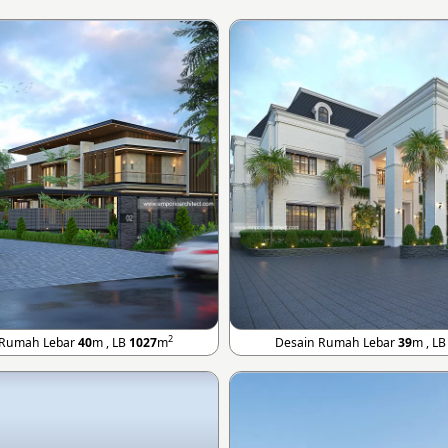
2
 Rumah Lebar
40
m , LB
1027
m
Desain Rumah Lebar
39
m , L