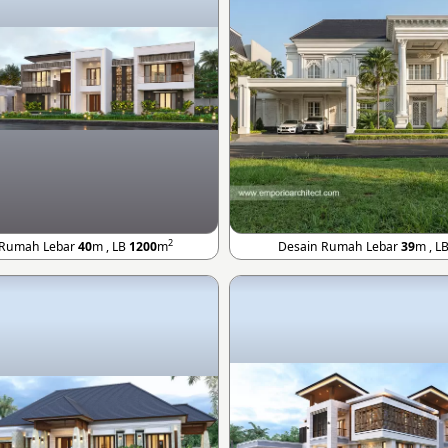
2
 Rumah Lebar
40
m , LB
1200
m
Desain Rumah Lebar
39
m , L