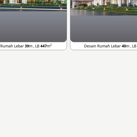
2
 Rumah Lebar
39
m , LB
447
m
Desain Rumah Lebar
40
m , L