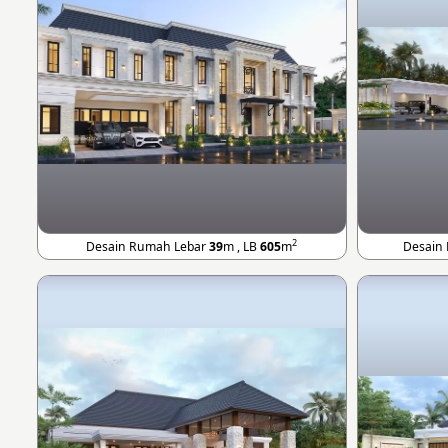
2
Desain Rumah Lebar
39
m , LB
605
m
Desain