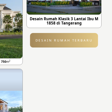
Desain Rumah Klasik 3 Lantai Ibu M
1858 di Tangerang
DESAIN RUMAH TERBARU
2
B
750
m