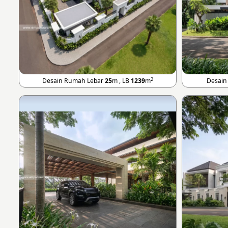
2
Desain Rumah Lebar
25
m , LB
1239
m
Desain