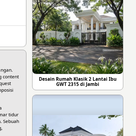
angan.
g content
Desain Rumah Klasik 2 Lantai Ibu
quest
GWT 2315 di Jambi
posisi
a
mar tidur
h. Sebuah
g,