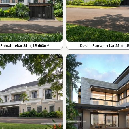
2
 Rumah Lebar
25
m , LB
603
m
Desain Rumah Lebar
25
m , L