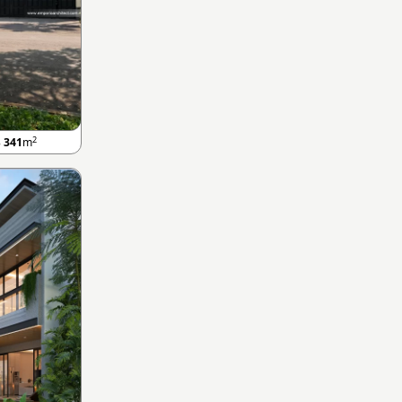
2
B
341
m