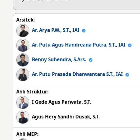
Arsitek:
Ar. Arya P.W., S.T., IAI
Ar. Putu Agus Handreana Putra, S.T., IAI
Benny Suhendra, S.Ars.
Ar. Putu Prasada Dhanwantara S.T., IAI
Ahli Struktur:
I Gede Agus Parwata, S.T.
Agus Hery Sandhi Dusak, S.T.
Ahli MEP: