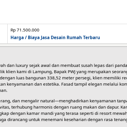
Rp 71.500.000
Harga / Biaya Jasa Desain Rumah Terbaru
ah dan luxury sejak awal dan membuat susah lepas dari pand
milik klien kami di Lampung, Bapak PWJ yang merupakan seoran
r dengan luas bangunan 338,52 meter persegi, klien memiliki re
kan kenyamanan dan estetika. Fasad tampil elegan melalui kom
man.
 terang, dan mengalir natural—menghadirkan kenyamanan tanp
tivitas, terhubung harmonis dengan ruang makan dan dapur. Ka
ngkap dengan kamar mandi yang terasa seperti di resort mewa
 juga dirancang untuk menemani keseharian dengan rasa tenan