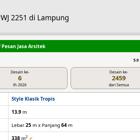
 PWJ 2251 di Lampung
Pesan Jasa Arsitek
5.0
Desain ke-
Desain ke-
6
2459
th 2026
dari Semua
Style Klasik Tropis
13.9
m
Lebar
25
m x Panjang
64
m
2
338
m
✔