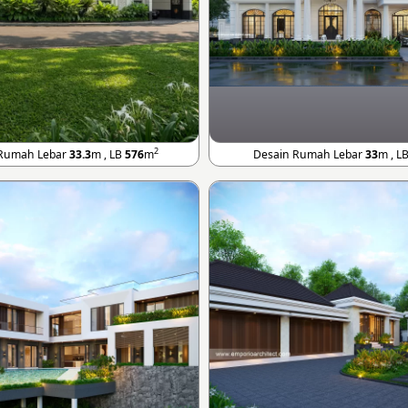
2
 Rumah Lebar
33.3
m , LB
576
m
Desain Rumah Lebar
33
m , L