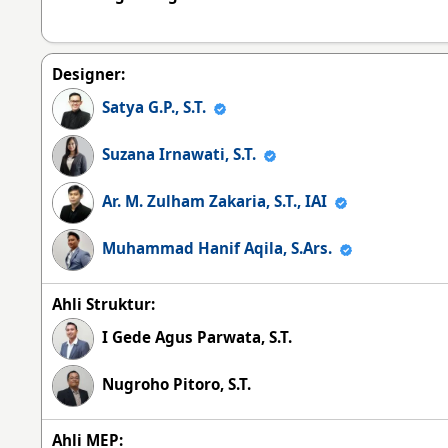
Designer:
Satya G.P., S.T.
Suzana Irnawati, S.T.
Ar. M. Zulham Zakaria, S.T., IAI
Muhammad Hanif Aqila, S.Ars.
Ahli Struktur:
I Gede Agus Parwata, S.T.
Nugroho Pitoro, S.T.
Ahli MEP: