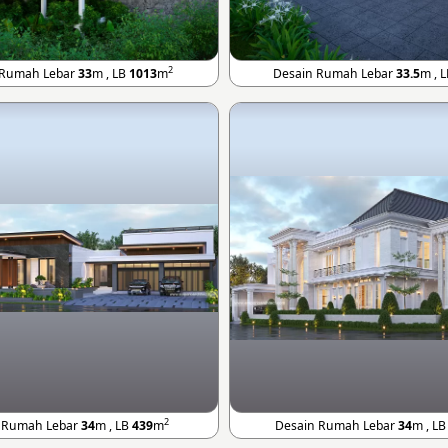
2
 Rumah Lebar
33
m , LB
1013
m
Desain Rumah Lebar
33.5
m , 
2
 Rumah Lebar
34
m , LB
439
m
Desain Rumah Lebar
34
m , L