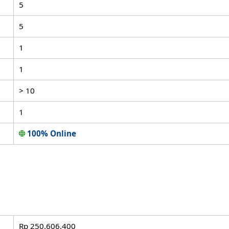
5
5
1
1
> 10
1
100% Online
Rp 250.606.400