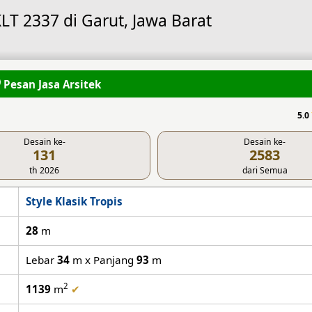
LT 2337 di Garut, Jawa Barat
Pesan Jasa Arsitek
5.0
Desain ke-
Desain ke-
131
2583
th 2026
dari Semua
Style Klasik Tropis
28
m
Lebar
34
m x Panjang
93
m
2
1139
m
✔