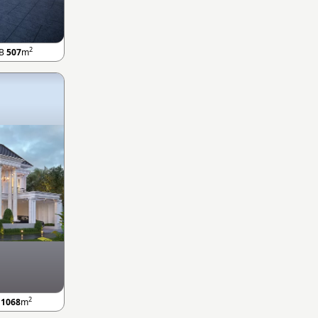
2
LB
507
m
2
B
1068
m