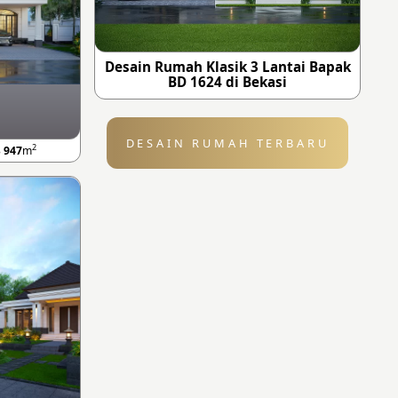
Desain Rumah Klasik 3 Lantai Bapak
BD 1624 di Bekasi
DESAIN RUMAH TERBARU
2
B
947
m