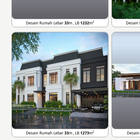
2
Desain Rumah Lebar
33
m , LB
1232
m
Desain
2
Desain Rumah Lebar
33
m , LB
1273
m
Desain