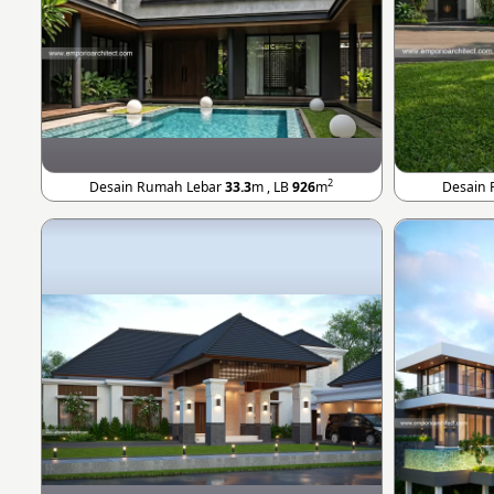
2
Desain Rumah Lebar
33.3
m , LB
926
m
Desain