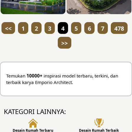
<<
1
2
3
4
5
6
7
478
>>
Temukan
10000+
inspirasi
model terbaru, terkini, dan
terbaik karya Emporio Architect.
KATEGORI LAINNYA:
Desain Rumah Terbaru
Desain Rumah Terbaik