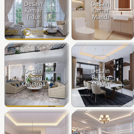
Desain
Desain
Kamar
Kamar
Tidur
Mandi
Desain
Desain
Ruang
Ruang
Keluarga
Makan