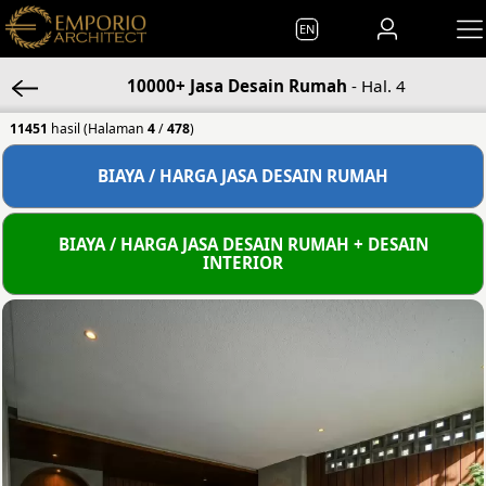
EN
10000+ Jasa Desain Rumah
- Hal. 4
11451
hasil
(Halaman
4
/
478
)
BIAYA / HARGA JASA DESAIN RUMAH
BIAYA / HARGA JASA DESAIN RUMAH + DESAIN
INTERIOR