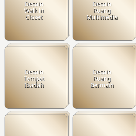
Desain
Desain
Walk in
Ruang
Closet
Multimedia
Desain
Desain
Tempat
Ruang
Ibadah
Bermain