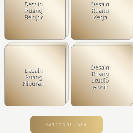
Desain
Desain
Ruang
Ruang
Belajar
Kerja
Desain
Desain
Ruang
Ruang
Studio
Hiburan
Musik
KATEGORI LAIN