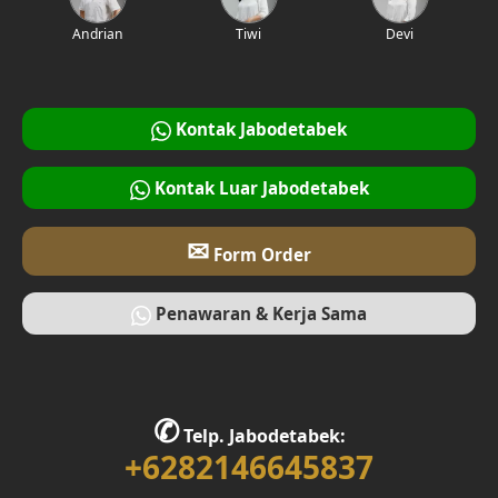
Andrian
Tiwi
Devi
Kontak Jabodetabek
Kontak Luar Jabodetabek
✉
Form Order
Penawaran & Kerja Sama
✆
Telp. Jabodetabek:
+6282146645837