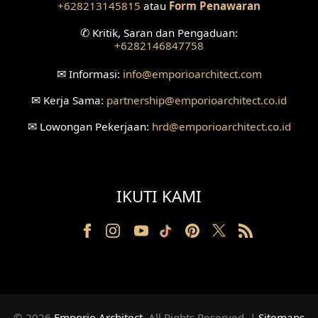
+628213145815
atau
Form Penawaran
✆
Kritik, Saran dan Pengaduan:
+6282146847758
✉
Informasi:
info
@emporioarchitect.com
✉
Kerja Sama:
partnership
@emporioarchitect.co.id
✉
Lowongan Pekerjaan:
hrd
@emporioarchitect.co.id
IKUTI KAMI
© 2026
Emporio Architect
. All Rights Reserved
.
|
Sitemaps