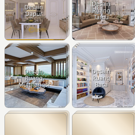
Desain
Desain
Ruang
Dapur
Tamu
Desain
Desain
Ruang
Ruang
Multifungsi
Baca