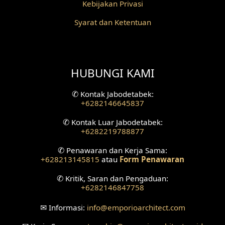
Kebijakan Privasi
Desain Fasad Belakang
Syarat dan Ketentuan
Desain Ruang Studio Musik
Desain Rumah American Style
HUBUNGI KAMI
Fasad Rumah American Style
✆
Kontak Jabodetabek:
+6282146645837
Desain Interior Villa
✆
Kontak Luar Jabodetabek:
Desain Plafon
+6282219788877
✆
Penawaran dan Kerja Sama:
Desain Ruang Tunggu
+628213145815
atau
Form Penawaran
Desain Ruang Perawatan
✆
Kritik, Saran dan Pengaduan:
+6282146847758
Desain Ruang Konsultasi
✉
Informasi:
info
@emporioarchitect.com
Desain Ruang Receptionist