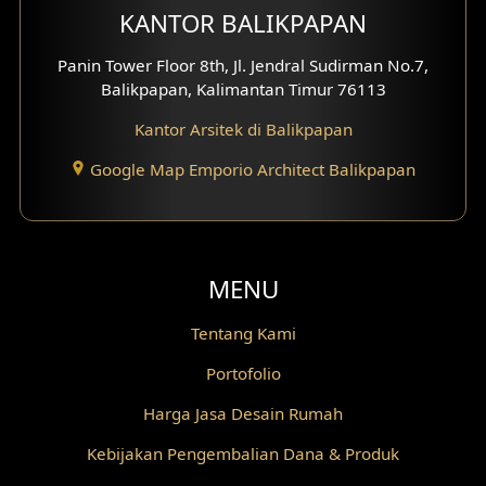
KANTOR BALIKPAPAN
Fasad Rumah Villa Bali
Panin Tower Floor 8th, Jl. Jendral Sudirman No.7,
Desain Split Level
Balikpapan, Kalimantan Timur 76113
Kantor Arsitek di Balikpapan
Desain Wallpanel
Google Map Emporio Architect Balikpapan
Desain Wallpaper
Desain Backyard
Desain Grill Kayu
MENU
Desain Railing
Tentang Kami
Portofolio
Desain Partisi
Harga Jasa Desain Rumah
Desain Pilar
Kebijakan Pengembalian Dana & Produk
Desain Fasad Depan