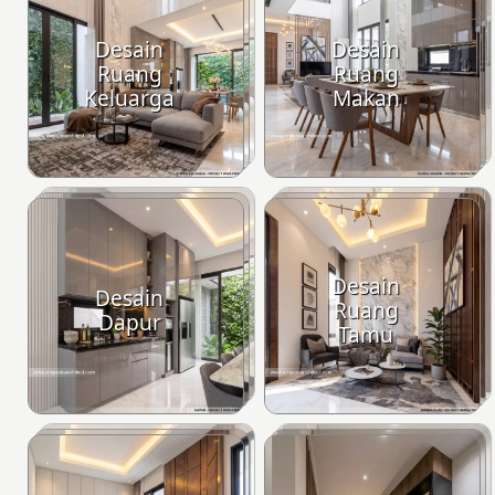
Desain
Desain
Ruang
Ruang
Keluarga
Makan
Desain
Desain
Ruang
Dapur
Tamu