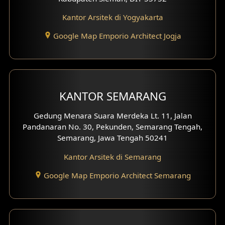
Desain Rumah Tradisional
Kantor Arsitek di Yogyakarta
Google Map Emporio Architect Jogja
Desain Rumah Santorini
Desain Balkon
Desain Void
KANTOR SEMARANG
Desain Toilet Tamu
Gedung Menara Suara Merdeka Lt. 11, Jalan
Pandanaran No. 30, Pekunden, Semarang Tengah,
Desain Kanopi
Semarang, Jawa Tengah 50241
Desain Gazebo
Kantor Arsitek di Semarang
Desain Pantry
Google Map Emporio Architect Semarang
Desain Koridor
Desain Mini Theater