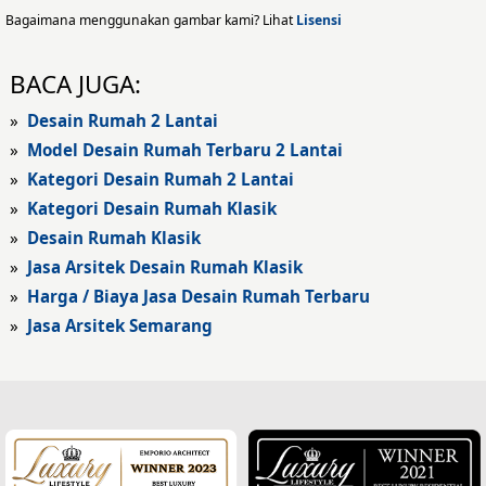
Desain Eksterior Rumah
Bagaimana menggunakan gambar kami? Lihat
Lisensi
Desain Eksterior Kantor
BACA JUGA:
Desain Rumah Modern
»
Desain Rumah 2 Lantai
»
Model Desain Rumah Terbaru 2 Lantai
Fasad Rumah
»
Kategori Desain Rumah 2 Lantai
»
Kategori Desain Rumah Klasik
Fasad Rumah Modern
»
Desain Rumah Klasik
Fasad Kantor
»
Jasa Arsitek Desain Rumah Klasik
»
Harga / Biaya Jasa Desain Rumah Terbaru
Fasad Hotel
»
Jasa Arsitek Semarang
Fasad Rumah Klasik
Desain Rumah Klasik
Desain Rumah Mediteran