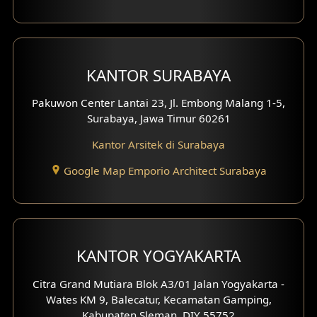
Eksterior dengan Pagar
Fasad Ruko
KANTOR SURABAYA
Fasad Paviliun
Pakuwon Center Lantai 23, Jl. Embong Malang 1-5,
Fasad Villa
Surabaya, Jawa Timur 60261
Kantor Arsitek di Surabaya
Fasad Klinik
Google Map Emporio Architect Surabaya
Desain Basement
Desain Carport
Desain Mezanin
KANTOR YOGYAKARTA
Desain Rumah Moroccan
Citra Grand Mutiara Blok A3/01 Jalan Yogyakarta -
Wates KM 9, Balecatur, Kecamatan Gamping,
Desain Rumah Scandinavian
Kabupaten Sleman, DIY 55752