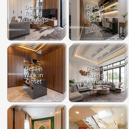
Desain
Desain
Ruang
Ruang
Multifungsi
Baca
Desain
Desain
Walk in
Ruang
Closet
Multimedia