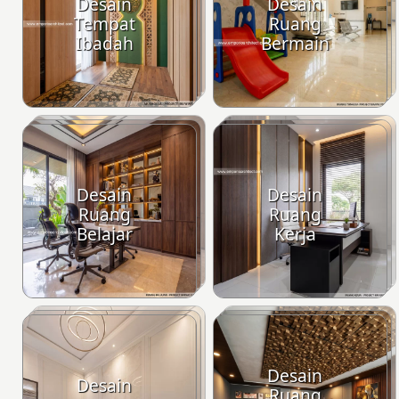
Desain
Desain
Tempat
Ruang
Ibadah
Bermain
Desain
Desain
Ruang
Ruang
Belajar
Kerja
Desain
Desain
Ruang