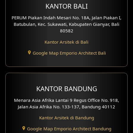
KANTOR BALI
Desain Klinik
PERUM Piakan Indah Mesari No. 18A, Jalan Piakan I,
Desain Perumahan
Batubulan, Kec. Sukawati, Kabupaten Gianyar, Bali
80582
Desain Kantor
Kantor Arsitek di Bali
Desain Paviliun
Google Map Emporio Architect Bali
Desain Interior Klinik
Desain Interior Perumahan
KANTOR BANDUNG
Desain Interior Ruko
Menara Asia Afrika Lantai 9 Regus Office No. 918,
Desain Interior Kantor
Jalan Asia Afrika No. 133-137, Bandung 40112
Desain Interior Hotel
Kantor Arsitek di Bandung
Eksterior Tampak Hook
Google Map Emporio Architect Bandung