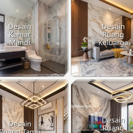
Desain
Desain
Kamar
Ruang
Mandi
Keluarga
Desain
Desain
Ruang
Ruang Tamu