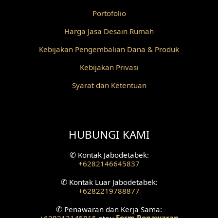
Portofolio
Desain Railing
Harga Jasa Desain Rumah
Desain Partisi
Kebijakan Pengembalian Dana & Produk
Desain Pilar
Kebijakan Privasi
Desain Fasad Depan
Syarat dan Ketentuan
Desain Fasad Belakang
Desain Ruang Studio Musik
HUBUNGI KAMI
Desain Rumah American Style
✆
Kontak Jabodetabek:
+6282146645837
Fasad Rumah American Style
✆
Kontak Luar Jabodetabek:
+6282219788877
Desain Interior Villa
✆
Penawaran dan Kerja Sama:
Desain Plafon