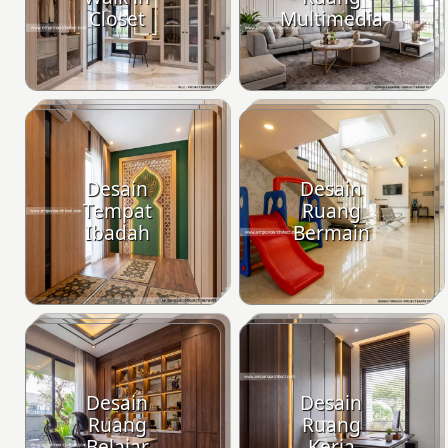
Closet
Multimedia
Desain
Desain
Tempat
Ruang
Ibadah
Bermain
Desain
Desain
Ruang
Ruang
Belajar
Kerja