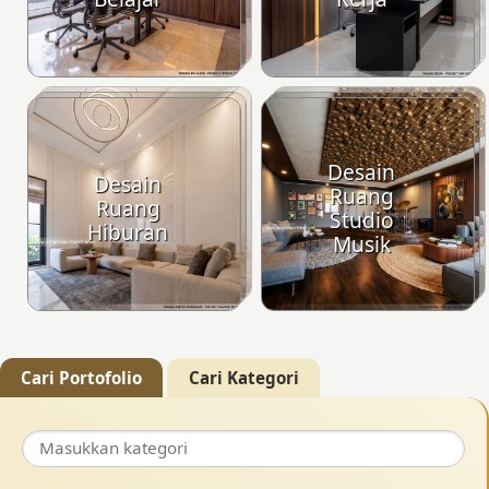
Desain
Desain
Ruang
Ruang
Studio
Hiburan
Musik
Cari Portofolio
Cari Kategori