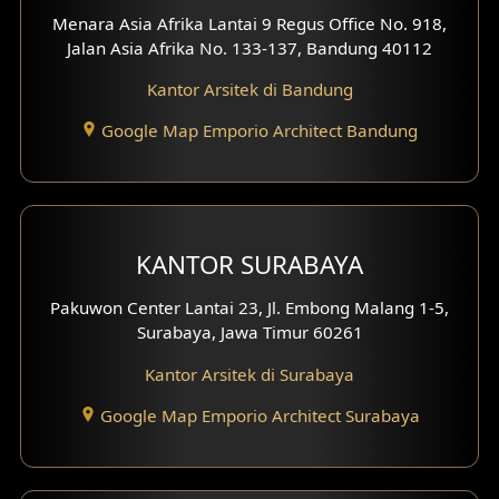
Menara Asia Afrika Lantai 9 Regus Office No. 918,
Desain Interior Ruko
Jalan Asia Afrika No. 133-137, Bandung 40112
Desain Interior Kantor
Kantor Arsitek di Bandung
Google Map Emporio Architect Bandung
Desain Interior Hotel
Eksterior Tampak Hook
Eksterior dengan Pagar
KANTOR SURABAYA
Fasad Ruko
Pakuwon Center Lantai 23, Jl. Embong Malang 1-5,
Surabaya, Jawa Timur 60261
Fasad Paviliun
Kantor Arsitek di Surabaya
Fasad Villa
Google Map Emporio Architect Surabaya
Fasad Klinik
Desain Basement