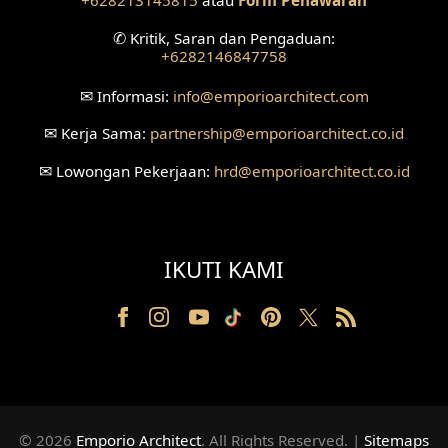
+628213145815
atau
Form Penawaran
✆
Kritik, Saran dan Pengaduan:
Desain Ruang Tunggu
+6282146847758
Desain Ruang Perawatan
✉
Informasi:
info
@emporioarchitect.com
Desain Ruang Konsultasi
✉
Kerja Sama:
partnership
@emporioarchitect.co.id
✉
Lowongan Pekerjaan:
hrd
@emporioarchitect.co.id
Desain Ruang Receptionist
Desain Eksterior Klinik
IKUTI KAMI
Desain Mushola
Desain Teras
Desain Taman
Desain Area Santai
© 2026
Emporio Architect
. All Rights Reserved
.
|
Sitemaps
Tanah Berkontur