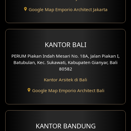
Desain Eksterior Ruko
Google Map Emporio Architect Jakarta
Desain Eksterior Perumahan
Desain Ruko
KANTOR BALI
Desain Hotel
PERUM Piakan Indah Mesari No. 18A, Jalan Piakan I,
Desain Klinik
Batubulan, Kec. Sukawati, Kabupaten Gianyar, Bali
80582
Desain Perumahan
Kantor Arsitek di Bali
Desain Kantor
Google Map Emporio Architect Bali
Desain Paviliun
Desain Interior Klinik
KANTOR BANDUNG
Desain Interior Perumahan