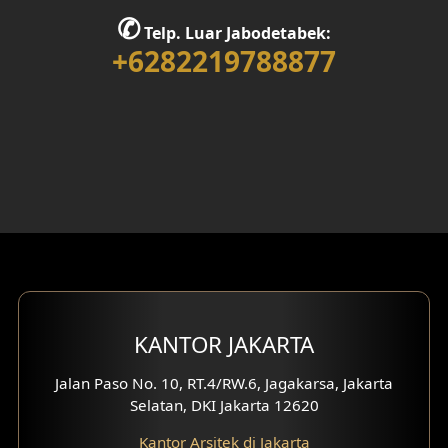
✆
Desain Rumah 1 Lantai
Telp. Luar Jabodetabek:
+6282219788877
Desain Rumah 2 Lantai
Desain Rumah 3 Lantai
Desain Rumah 4 Lantai
Desain Ruang Kerja
Desain Ruang Hiburan
Eksterior Tampak Belakang
KANTOR JAKARTA
Eksterior Tampak Depan
Jalan Paso No. 10, RT.4/RW.6, Jagakarsa, Jakarta
Eksterior Tampak Samping
Selatan, DKI Jakarta 12620
Desain Eksterior Villa
Kantor Arsitek di Jakarta