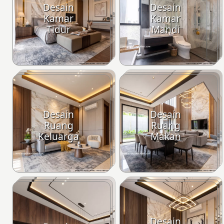
Desain
Desain
Kamar
Kamar
Tidur
Mandi
Desain
Desain
Ruang
Ruang
Keluarga
Makan
Desain