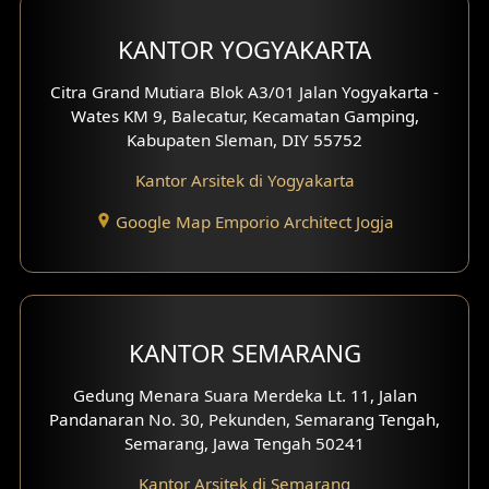
Desain Carport
KANTOR YOGYAKARTA
Desain Mezanin
Citra Grand Mutiara Blok A3/01 Jalan Yogyakarta -
Wates KM 9, Balecatur, Kecamatan Gamping,
Desain Rumah Moroccan
Kabupaten Sleman, DIY 55752
Kantor Arsitek di Yogyakarta
Desain Rumah Scandinavian
Google Map Emporio Architect Jogja
Desain Rumah Tradisional
Desain Rumah Santorini
Desain Balkon
KANTOR SEMARANG
Desain Void
Gedung Menara Suara Merdeka Lt. 11, Jalan
Pandanaran No. 30, Pekunden, Semarang Tengah,
Desain Toilet Tamu
Semarang, Jawa Tengah 50241
Desain Kanopi
Kantor Arsitek di Semarang