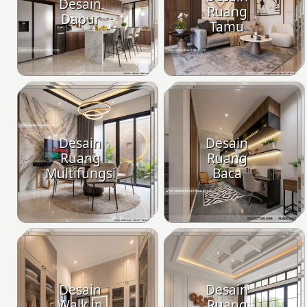
Desain
Ruang
Dapur
Tamu
Desain
Desain
Ruang
Ruang
Multifungsi
Baca
Desain
Desain
Walk in
Ruang