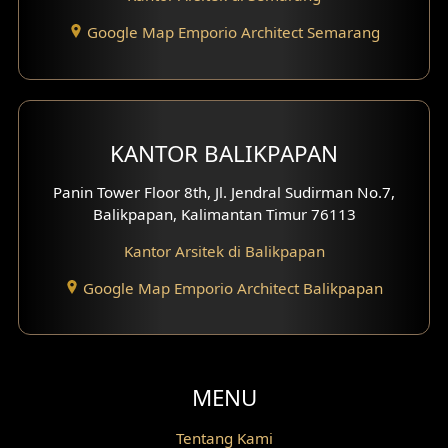
Google Map Emporio Architect Semarang
Desain Gazebo
Desain Pantry
Desain Koridor
KANTOR BALIKPAPAN
Desain Mini Theater
Panin Tower Floor 8th, Jl. Jendral Sudirman No.7,
Balikpapan, Kalimantan Timur 76113
Fasad Rumah Villa Bali
Kantor Arsitek di Balikpapan
Desain Split Level
Google Map Emporio Architect Balikpapan
Desain Wallpanel
Desain Wallpaper
MENU
Desain Backyard
Tentang Kami
Desain Grill Kayu