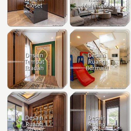
Closet
Multimedia
Desain
Desain
Tempat
Ruang
Ibadah
Bermain
Desain
Desain
Ruang
Ruang
Belajar
Kerja