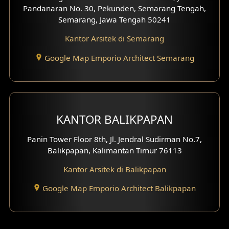
Pandanaran No. 30, Pekunden, Semarang Tengah,
Desain Gazebo
Semarang, Jawa Tengah 50241
Kantor Arsitek di Semarang
Desain Pantry
Google Map Emporio Architect Semarang
Desain Koridor
Desain Mini Theater
Fasad Rumah Villa Bali
KANTOR BALIKPAPAN
Desain Split Level
Panin Tower Floor 8th, Jl. Jendral Sudirman No.7,
Balikpapan, Kalimantan Timur 76113
Desain Wallpanel
Kantor Arsitek di Balikpapan
Desain Wallpaper
Google Map Emporio Architect Balikpapan
Desain Backyard
Desain Grill Kayu