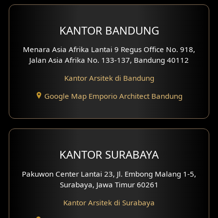
Desain Interior Ruko
KANTOR BANDUNG
Desain Interior Kantor
Menara Asia Afrika Lantai 9 Regus Office No. 918,
Desain Interior Hotel
Jalan Asia Afrika No. 133-137, Bandung 40112
Kantor Arsitek di Bandung
Eksterior Tampak Hook
Google Map Emporio Architect Bandung
Eksterior dengan Pagar
Fasad Ruko
Fasad Paviliun
KANTOR SURABAYA
Fasad Villa
Pakuwon Center Lantai 23, Jl. Embong Malang 1-5,
Surabaya, Jawa Timur 60261
Fasad Klinik
Kantor Arsitek di Surabaya
Desain Basement