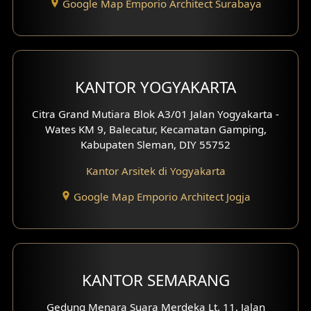
Google Map Emporio Architect Surabaya
Desain Carport
Desain Mezanin
KANTOR YOGYAKARTA
Desain Rumah Moroccan
Citra Grand Mutiara Blok A3/01 Jalan Yogyakarta -
Desain Rumah Scandinavian
Wates KM 9, Balecatur, Kecamatan Gamping,
Kabupaten Sleman, DIY 55752
Desain Rumah Tradisional
Kantor Arsitek di Yogyakarta
Desain Rumah Santorini
Google Map Emporio Architect Jogja
Desain Balkon
Desain Void
Desain Toilet Tamu
KANTOR SEMARANG
Desain Kanopi
Gedung Menara Suara Merdeka Lt. 11, Jalan