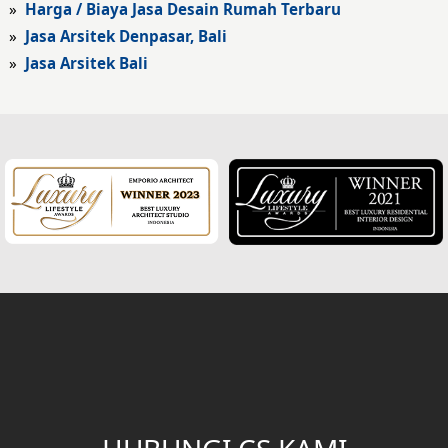
»
Harga / Biaya Jasa Desain Rumah Terbaru
Fasad Hotel
»
Jasa Arsitek Denpasar, Bali
»
Jasa Arsitek Bali
Fasad Rumah Klasik
Desain Rumah Klasik
Desain Rumah Mediteran
Fasad Rumah Mediteran
Desain Rumah Villa Bali
Desain Ruang Multifungsi
Desain Garasi
Desain Ruang Baca
Desain Tangga