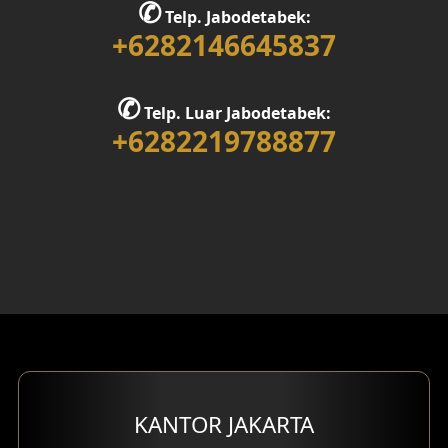
✆
Telp. Jabodetabek:
Desain Rumah 1 Lantai
+6282146645837
Desain Rumah 2 Lantai
✆
Telp. Luar Jabodetabek:
Desain Rumah 3 Lantai
+6282219788877
Desain Rumah 4 Lantai
Desain Ruang Kerja
Desain Ruang Hiburan
Eksterior Tampak Belakang
Eksterior Tampak Depan
Eksterior Tampak Samping
KANTOR JAKARTA
Desain Eksterior Villa