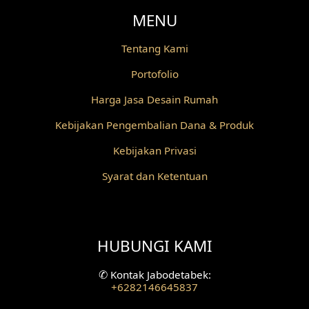
MENU
Desain Railing
Tentang Kami
Desain Partisi
Portofolio
Desain Pilar
Harga Jasa Desain Rumah
Desain Fasad Depan
Kebijakan Pengembalian Dana & Produk
Desain Fasad Belakang
Kebijakan Privasi
Syarat dan Ketentuan
Desain Ruang Studio Musik
Desain Rumah American Style
HUBUNGI KAMI
Fasad Rumah American Style
Desain Interior Villa
✆
Kontak Jabodetabek:
+6282146645837
Desain Plafon