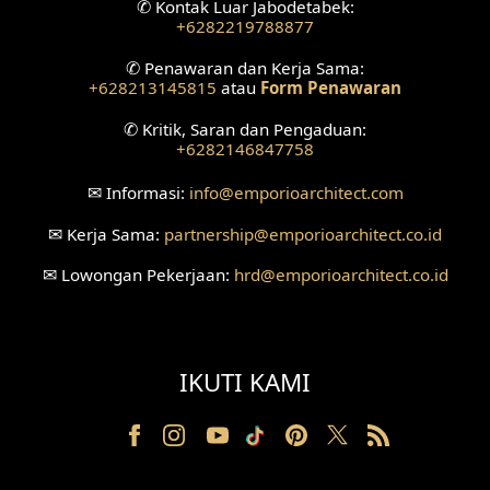
✆
Kontak Luar Jabodetabek:
+6282219788877
Desain Ruang Tunggu
✆
Penawaran dan Kerja Sama:
+628213145815
atau
Form Penawaran
Desain Ruang Perawatan
✆
Kritik, Saran dan Pengaduan:
Desain Ruang Konsultasi
+6282146847758
Desain Ruang Receptionist
✉
Informasi:
info
@emporioarchitect.com
✉
Kerja Sama:
partnership
@emporioarchitect.co.id
Desain Eksterior Klinik
✉
Lowongan Pekerjaan:
hrd
@emporioarchitect.co.id
Desain Mushola
Desain Teras
IKUTI KAMI
Desain Taman
Desain Area Santai
Tanah Berkontur