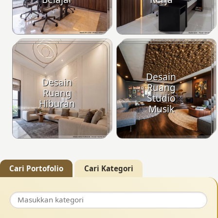
Desain
Desain
Ruang
Ruang
Studio
Hiburan
Musik
Cari Portofolio
Cari Kategori