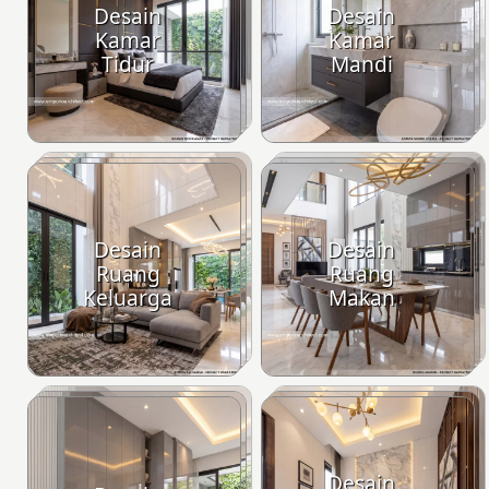
Desain
Desain
Kamar
Kamar
Tidur
Mandi
Desain
Desain
Ruang
Ruang
Keluarga
Makan
Desain