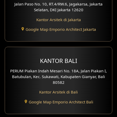
Jalan Paso No. 10, RT.4/RW.6, Jagakarsa, Jakarta
Desain Eksterior Ruko
Selatan, DKI Jakarta 12620
Desain Eksterior Perumahan
Kantor Arsitek di Jakarta
Google Map Emporio Architect Jakarta
Desain Ruko
Desain Hotel
Desain Klinik
KANTOR BALI
Desain Perumahan
PERUM Piakan Indah Mesari No. 18A, Jalan Piakan I,
Batubulan, Kec. Sukawati, Kabupaten Gianyar, Bali
Desain Kantor
80582
Desain Paviliun
Kantor Arsitek di Bali
Desain Interior Klinik
Google Map Emporio Architect Bali
Desain Interior Perumahan