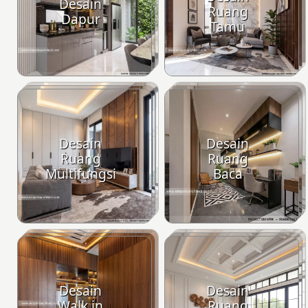
Desain
Ruang
Dapur
Tamu
Desain
Desain
Ruang
Ruang
Multifungsi
Baca
Desain
Desain
Walk in
Ruang