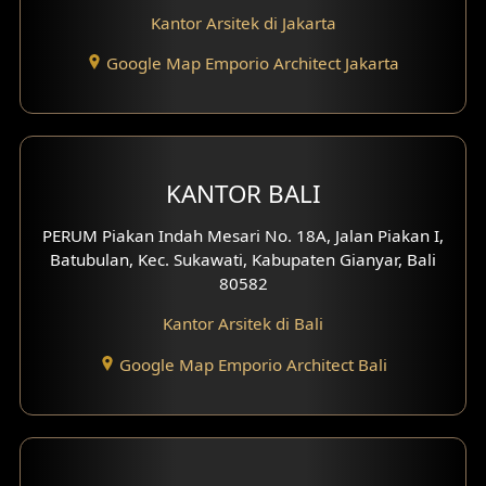
Kantor Arsitek di Jakarta
Desain Eksterior Ruko
Google Map Emporio Architect Jakarta
Desain Eksterior Perumahan
Desain Ruko
Desain Hotel
KANTOR BALI
Desain Klinik
PERUM Piakan Indah Mesari No. 18A, Jalan Piakan I,
Batubulan, Kec. Sukawati, Kabupaten Gianyar, Bali
Desain Perumahan
80582
Kantor Arsitek di Bali
Desain Kantor
Google Map Emporio Architect Bali
Desain Paviliun
Desain Interior Klinik
Desain Interior Perumahan