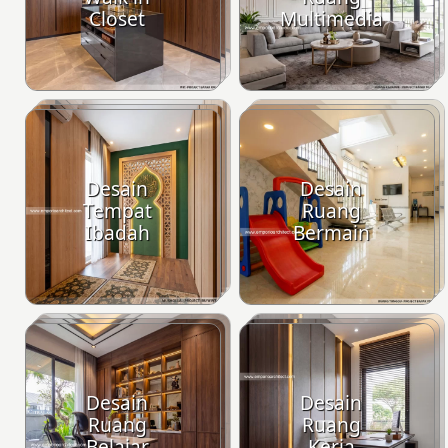
Closet
Multimedia
Desain
Desain
Tempat
Ruang
Ibadah
Bermain
Desain
Desain
Ruang
Ruang
Belajar
Kerja