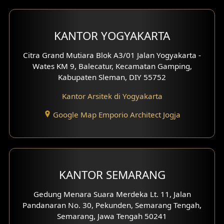
Desain Carport
KANTOR YOGYAKARTA
Desain Mezanin
Citra Grand Mutiara Blok A3/01 Jalan Yogyakarta -
Desain Rumah Moroccan
Wates KM 9, Balecatur, Kecamatan Gamping,
Kabupaten Sleman, DIY 55752
Desain Rumah Scandinavian
Kantor Arsitek di Yogyakarta
Desain Rumah Tradisional
Google Map Emporio Architect Jogja
Desain Rumah Santorini
Desain Balkon
KANTOR SEMARANG
Desain Void
Gedung Menara Suara Merdeka Lt. 11, Jalan
Desain Toilet Tamu
Pandanaran No. 30, Pekunden, Semarang Tengah,
Semarang, Jawa Tengah 50241
Desain Kanopi