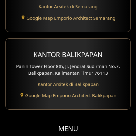
Kantor Arsitek di Semarang
Desain Gazebo
Google Map Emporio Architect Semarang
Desain Pantry
Desain Koridor
Desain Mini Theater
KANTOR BALIKPAPAN
Fasad Rumah Villa Bali
Panin Tower Floor 8th, Jl. Jendral Sudirman No.7,
Balikpapan, Kalimantan Timur 76113
Desain Split Level
Kantor Arsitek di Balikpapan
Desain Wallpanel
Google Map Emporio Architect Balikpapan
Desain Wallpaper
Desain Backyard
MENU
Desain Grill Kayu