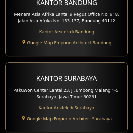
KANTOR BANDUNG
Desain Interior Ruko
Menara Asia Afrika Lantai 9 Regus Office No. 918,
Jalan Asia Afrika No. 133-137, Bandung 40112
Desain Interior Kantor
Kantor Arsitek di Bandung
Desain Interior Hotel
Google Map Emporio Architect Bandung
Eksterior Tampak Hook
Eksterior dengan Pagar
Fasad Ruko
KANTOR SURABAYA
Fasad Paviliun
Pakuwon Center Lantai 23, Jl. Embong Malang 1-5,
Surabaya, Jawa Timur 60261
Fasad Villa
Kantor Arsitek di Surabaya
Fasad Klinik
Google Map Emporio Architect Surabaya
Desain Basement