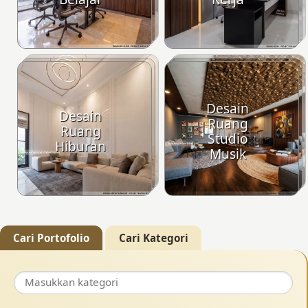
Desain
Desain
Ruang
Ruang
Studio
Hiburan
Musik
Cari Portofolio
Cari Kategori