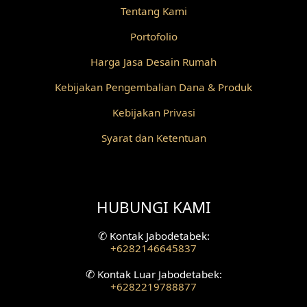
Tentang Kami
Desain Railing
Portofolio
Desain Partisi
Harga Jasa Desain Rumah
Desain Pilar
Kebijakan Pengembalian Dana & Produk
Kebijakan Privasi
Desain Fasad Depan
Syarat dan Ketentuan
Desain Fasad Belakang
Desain Ruang Studio Musik
HUBUNGI KAMI
Desain Rumah American Style
✆
Kontak Jabodetabek:
Fasad Rumah American Style
+6282146645837
Desain Interior Villa
✆
Kontak Luar Jabodetabek:
+6282219788877
Desain Plafon