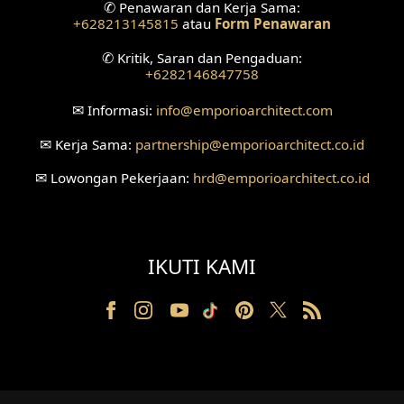
✆
Penawaran dan Kerja Sama:
+628213145815
atau
Form Penawaran
Desain Ruang Tunggu
✆
Kritik, Saran dan Pengaduan:
+6282146847758
Desain Ruang Perawatan
✉
Informasi:
info
@emporioarchitect.com
Desain Ruang Konsultasi
✉
Kerja Sama:
partnership
@emporioarchitect.co.id
Desain Ruang Receptionist
✉
Lowongan Pekerjaan:
hrd
@emporioarchitect.co.id
Desain Eksterior Klinik
Desain Mushola
IKUTI KAMI
Desain Teras
Desain Taman
Desain Area Santai
Tanah Berkontur