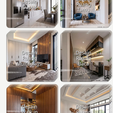
Desain
Ruang
Dapur
Tamu
Desain
Desain
Ruang
Ruang
Multifungsi
Baca
Desain
Desain
Walk in
Ruang