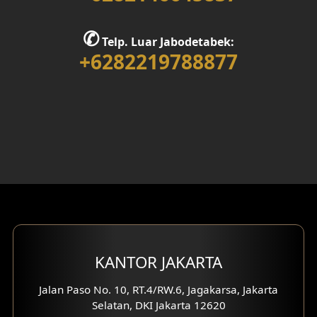
Desain Rumah 1 Lantai
✆
Telp. Luar Jabodetabek:
Desain Rumah 2 Lantai
+6282219788877
Desain Rumah 3 Lantai
Desain Rumah 4 Lantai
Desain Ruang Kerja
Desain Ruang Hiburan
Eksterior Tampak Belakang
Eksterior Tampak Depan
KANTOR JAKARTA
Eksterior Tampak Samping
Jalan Paso No. 10, RT.4/RW.6, Jagakarsa, Jakarta
Selatan, DKI Jakarta 12620
Desain Eksterior Villa