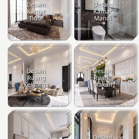
Desain
Desain
Kamar
Kamar
Tidur
Mandi
Desain
Desain
Ruang
Ruang
Keluarga
Makan
Desain