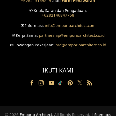
+628213145815
atau
Form Penawaran
Desain Ruang Tunggu
✆
Kritik, Saran dan Pengaduan:
+6282146847758
Desain Ruang Perawatan
✉
Informasi:
info
@emporioarchitect.com
Desain Ruang Konsultasi
✉
Kerja Sama:
partnership
@emporioarchitect.co.id
Desain Ruang Receptionist
✉
Lowongan Pekerjaan:
hrd
@emporioarchitect.co.id
Desain Eksterior Klinik
Desain Mushola
IKUTI KAMI
Desain Teras
Desain Taman
Desain Area Santai
Tanah Berkontur
© 2026
Emporio Architect
. All Rights Reserved
.
|
Sitemaps