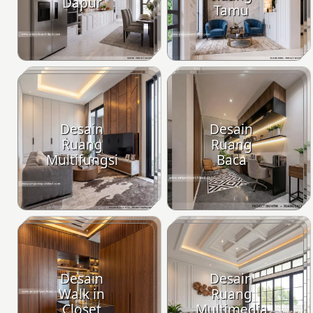
Dapur
Tamu
Desain
Desain
Ruang
Ruang
Multifungsi
Baca
Desain
Desain
Walk in
Ruang
Closet
Multimedia