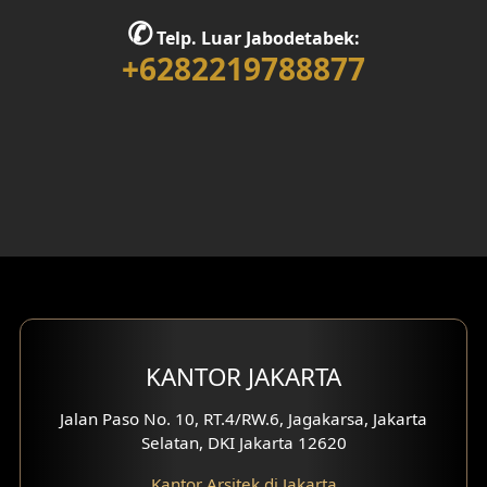
Desain Rumah 1 Lantai
✆
Telp. Luar Jabodetabek:
Desain Rumah 2 Lantai
+6282219788877
Desain Rumah 3 Lantai
Desain Rumah 4 Lantai
Desain Ruang Kerja
Desain Ruang Hiburan
Eksterior Tampak Belakang
Eksterior Tampak Depan
KANTOR JAKARTA
Eksterior Tampak Samping
Jalan Paso No. 10, RT.4/RW.6, Jagakarsa, Jakarta
Selatan, DKI Jakarta 12620
Desain Eksterior Villa
Kantor Arsitek di Jakarta