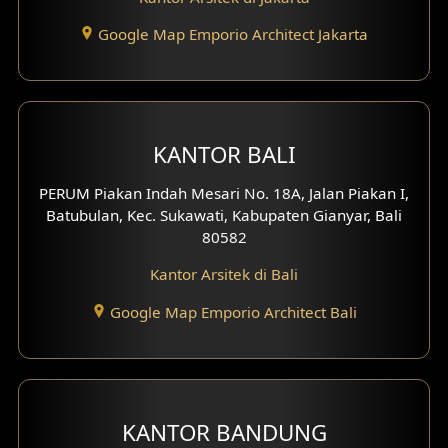
Desain Eksterior Ruko
Google Map Emporio Architect Jakarta
Desain Eksterior Perumahan
Desain Ruko
Desain Hotel
KANTOR BALI
Desain Klinik
PERUM Piakan Indah Mesari No. 18A, Jalan Piakan I,
Batubulan, Kec. Sukawati, Kabupaten Gianyar, Bali
Desain Perumahan
80582
Kantor Arsitek di Bali
Desain Kantor
Google Map Emporio Architect Bali
Desain Paviliun
Desain Interior Klinik
Desain Interior Perumahan
KANTOR BANDUNG