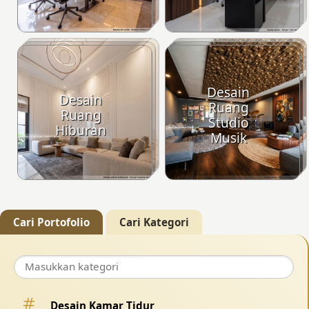
Desain
Desain
Ruang
Ruang
Studio
Hiburan
Musik
Cari Portofolio
Cari Kategori
Desain Kamar Tidur