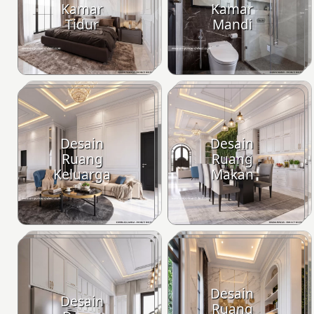
Kamar
Kamar
Tidur
Mandi
Desain
Desain
Ruang
Ruang
Keluarga
Makan
Desain
Desain
Ruang