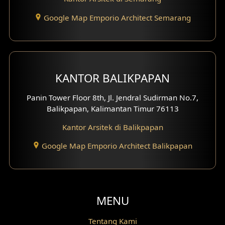
Desain Gazebo
Google Map Emporio Architect Semarang
Desain Pantry
Desain Koridor
Desain Mini Theater
KANTOR BALIKPAPAN
Fasad Rumah Villa Bali
Panin Tower Floor 8th, Jl. Jendral Sudirman No.7,
Balikpapan, Kalimantan Timur 76113
Desain Split Level
Kantor Arsitek di Balikpapan
Desain Wallpanel
Google Map Emporio Architect Balikpapan
Desain Wallpaper
Desain Backyard
MENU
Desain Grill Kayu
Tentang Kami