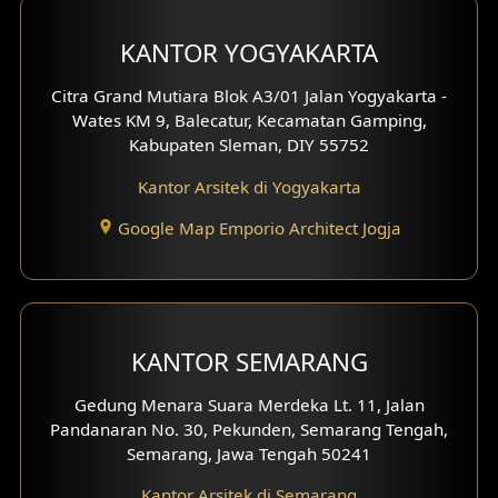
Desain Carport
KANTOR YOGYAKARTA
Desain Mezanin
Citra Grand Mutiara Blok A3/01 Jalan Yogyakarta -
Desain Rumah Moroccan
Wates KM 9, Balecatur, Kecamatan Gamping,
Kabupaten Sleman, DIY 55752
Desain Rumah Scandinavian
Kantor Arsitek di Yogyakarta
Desain Rumah Tradisional
Google Map Emporio Architect Jogja
Desain Rumah Santorini
Desain Balkon
KANTOR SEMARANG
Desain Void
Gedung Menara Suara Merdeka Lt. 11, Jalan
Desain Toilet Tamu
Pandanaran No. 30, Pekunden, Semarang Tengah,
Semarang, Jawa Tengah 50241
Desain Kanopi
Kantor Arsitek di Semarang