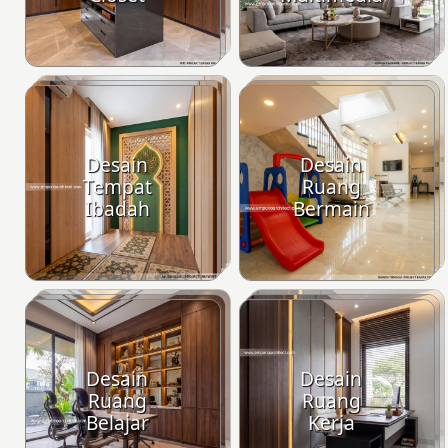
Desain
Desain
Tempat
Ruang
Ibadah
Bermain
Desain
Desain
Ruang
Ruang
Belajar
Kerja