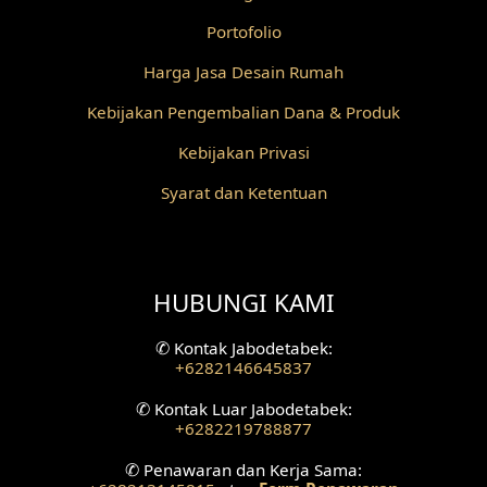
Desain Railing
Portofolio
Desain Partisi
Harga Jasa Desain Rumah
Desain Pilar
Kebijakan Pengembalian Dana & Produk
Kebijakan Privasi
Desain Fasad Depan
Syarat dan Ketentuan
Desain Fasad Belakang
Desain Ruang Studio Musik
HUBUNGI KAMI
Desain Rumah American Style
✆
Kontak Jabodetabek:
Fasad Rumah American Style
+6282146645837
Desain Interior Villa
✆
Kontak Luar Jabodetabek:
+6282219788877
Desain Plafon
✆
Penawaran dan Kerja Sama: