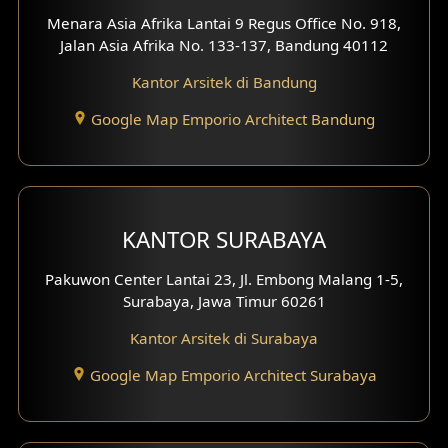
Desain Interior Ruko
Menara Asia Afrika Lantai 9 Regus Office No. 918,
Jalan Asia Afrika No. 133-137, Bandung 40112
Desain Interior Kantor
Kantor Arsitek di Bandung
Desain Interior Hotel
Google Map Emporio Architect Bandung
Eksterior Tampak Hook
Eksterior dengan Pagar
Fasad Ruko
KANTOR SURABAYA
Fasad Paviliun
Pakuwon Center Lantai 23, Jl. Embong Malang 1-5,
Surabaya, Jawa Timur 60261
Fasad Villa
Kantor Arsitek di Surabaya
Fasad Klinik
Google Map Emporio Architect Surabaya
Desain Basement