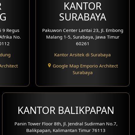
R
KANTOR
G
SURABAYA
i 9 Regus
Pakuwon Center Lantai 23, Jl. Embong
 Afrika No.
Malang 1-5, Surabaya, Jawa Timur
0112
60261
ndung
Kantor Arsitek di Surabaya
rchitect
Google Map Emporio Architect
Surabaya
KANTOR BALIKPAPAN
Panin Tower Floor 8th, Jl. Jendral Sudirman No.7,
Balikpapan, Kalimantan Timur 76113