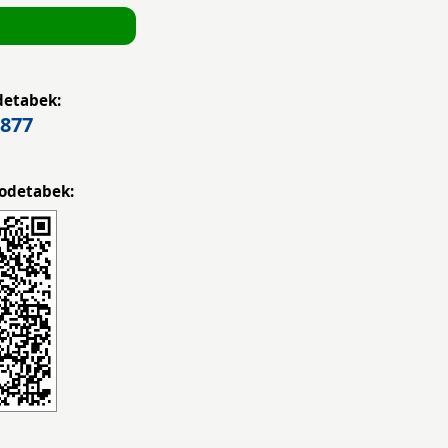
detabek:
877
odetabek: