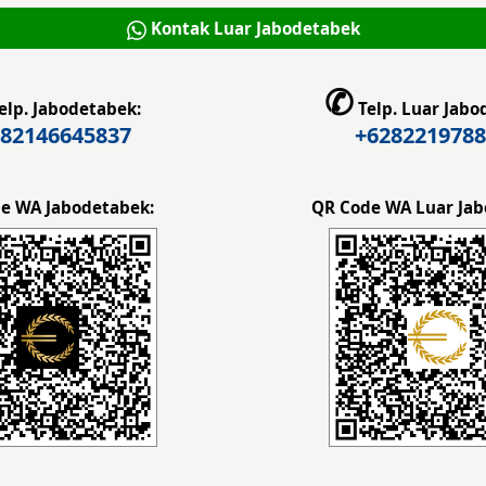
Kontak Luar Jabodetabek
✆
elp. Jabodetabek:
Telp. Luar Jabo
82146645837
+6282219788
e WA Jabodetabek:
QR Code WA Luar Jab