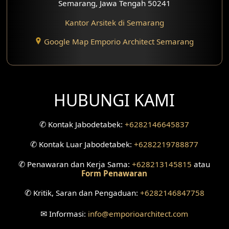
Semarang, Jawa Tengah 50241
Kantor Arsitek di Semarang
Google Map Emporio Architect Semarang
HUBUNGI KAMI
✆
Kontak Jabodetabek:
+6282146645837
✆
Kontak Luar Jabodetabek:
+6282219788877
✆
Penawaran dan Kerja Sama:
+628213145815
atau
Form Penawaran
✆
Kritik, Saran dan Pengaduan:
+6282146847758
✉
Informasi:
info
@emporioarchitect.com