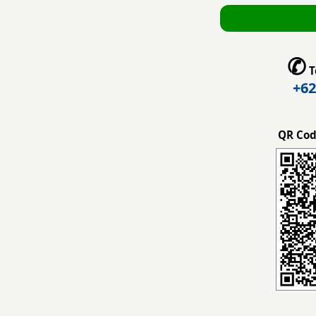
✆
T
+62
QR Cod