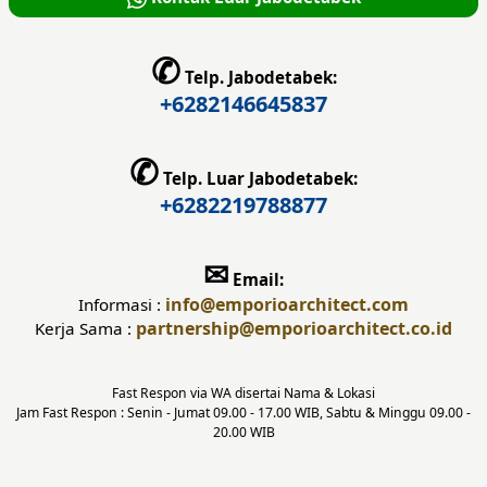
✆
Telp. Jabodetabek:
+6282146645837
✆
Telp. Luar Jabodetabek:
+6282219788877
✉
Email:
info
@emporioarchitect.com
Informasi :
partnership
@emporioarchitect.co.id
Kerja Sama :
Fast Respon via WA disertai Nama & Lokasi
Jam Fast Respon : Senin - Jumat 09.00 - 17.00 WIB, Sabtu & Minggu 09.00 -
20.00 WIB