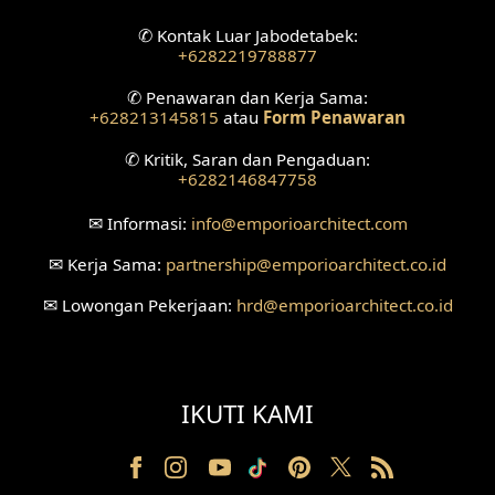
✆
Kontak Luar Jabodetabek:
+6282219788877
✆
Penawaran dan Kerja Sama:
+628213145815
atau
Form Penawaran
✆
Kritik, Saran dan Pengaduan:
+6282146847758
✉
Informasi:
info
@emporioarchitect.com
✉
Kerja Sama:
partnership
@emporioarchitect.co.id
✉
Lowongan Pekerjaan:
hrd
@emporioarchitect.co.id
IKUTI KAMI