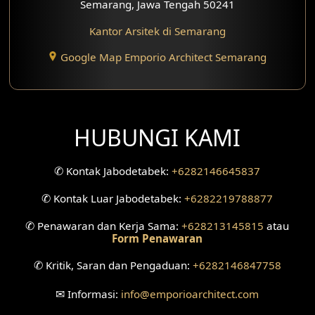
Semarang, Jawa Tengah 50241
Kantor Arsitek di Semarang
Google Map Emporio Architect Semarang
HUBUNGI KAMI
✆
Kontak Jabodetabek:
+6282146645837
✆
Kontak Luar Jabodetabek:
+6282219788877
✆
Penawaran dan Kerja Sama:
+628213145815
atau
Form Penawaran
✆
Kritik, Saran dan Pengaduan:
+6282146847758
✉
Informasi:
info
@emporioarchitect.com