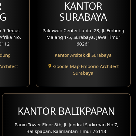
R
KANTOR
G
SURABAYA
i 9 Regus
Pakuwon Center Lantai 23, Jl. Embong
 Afrika No.
Malang 1-5, Surabaya, Jawa Timur
0112
60261
ndung
Kantor Arsitek di Surabaya
rchitect
Google Map Emporio Architect
Surabaya
KANTOR BALIKPAPAN
Panin Tower Floor 8th, Jl. Jendral Sudirman No.7,
Balikpapan, Kalimantan Timur 76113