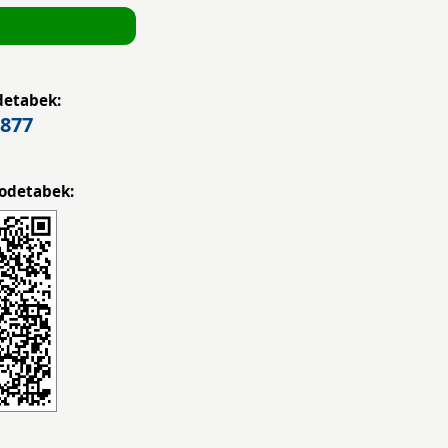
detabek:
877
odetabek: