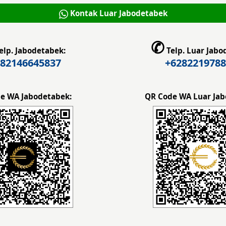
Kontak Luar Jabodetabek
✆
elp. Jabodetabek:
Telp. Luar Jabo
82146645837
+6282219788
e WA Jabodetabek:
QR Code WA Luar Jab