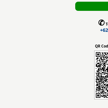
✆
T
+62
QR Cod