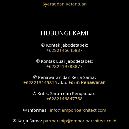
Syarat dan Ketentuan
HUBUNGI KAMI
✆
Kontak Jabodetabek:
+6282146645837
✆
Kontak Luar Jabodetabek:
+6282219788877
✆
Penawaran dan Kerja Sama:
+628213145815
atau
Form Penawaran
✆
Kritik, Saran dan Pengaduan:
+6282146847758
✉
Informasi:
info
@emporioarchitect.com
✉
Kerja Sama:
partnership
@emporioarchitect.co.id