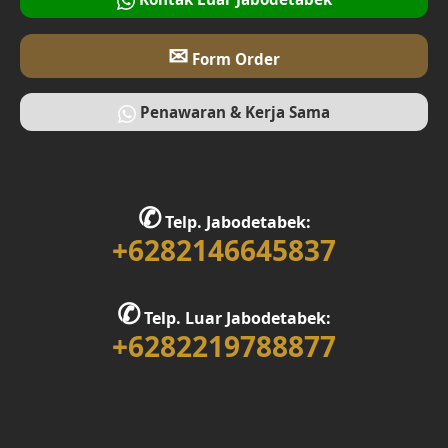
✉
Form Order
Penawaran & Kerja Sama
✆
Telp. Jabodetabek:
+6282146645837
✆
Telp. Luar Jabodetabek:
+6282219788877