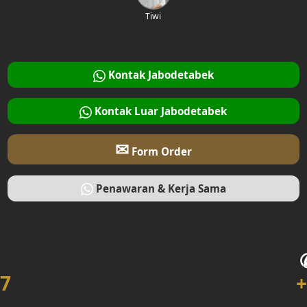
Tiwi
Kontak Jabodetabek
Kontak Luar Jabodetabek
✉
Form Order
Penawaran & Kerja Sama
7
+