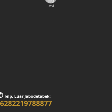
Devi
✆
Telp. Luar Jabodetabek:
6282219788877