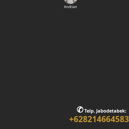
Andrian
✆
Telp. Jabodetabek:
+628214664583