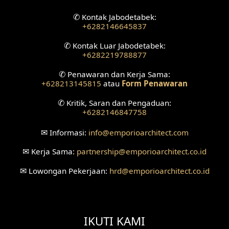
✆
Kontak Jabodetabek:
+6282146645837
✆
Kontak Luar Jabodetabek:
+6282219788877
✆
Penawaran dan Kerja Sama:
+628213145815
atau
Form Penawaran
✆
Kritik, Saran dan Pengaduan:
+6282146847758
✉
Informasi:
info
@emporioarchitect.com
✉
Kerja Sama:
partnership
@emporioarchitect.co.id
✉
Lowongan Pekerjaan:
hrd
@emporioarchitect.co.id
IKUTI KAMI