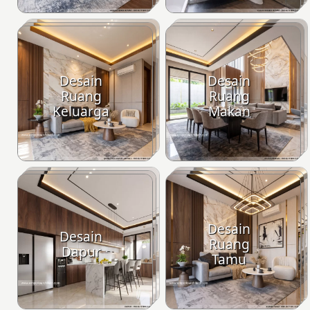
Desain
Desain
Ruang
Ruang
Keluarga
Makan
Desain
Desain
Ruang
Dapur
Tamu