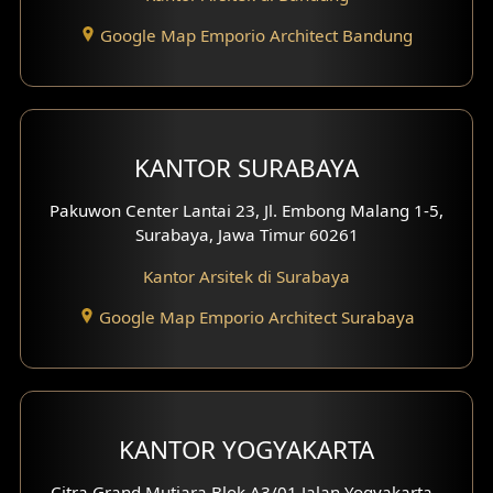
Desain Interior Hotel
Google Map Emporio Architect Bandung
Eksterior Tampak Hook
Eksterior dengan Pagar
Fasad Ruko
KANTOR SURABAYA
Fasad Paviliun
Pakuwon Center Lantai 23, Jl. Embong Malang 1-5,
Surabaya, Jawa Timur 60261
Fasad Villa
Kantor Arsitek di Surabaya
Fasad Klinik
Google Map Emporio Architect Surabaya
Desain Basement
Desain Carport
KANTOR YOGYAKARTA
Desain Mezanin
Citra Grand Mutiara Blok A3/01 Jalan Yogyakarta -