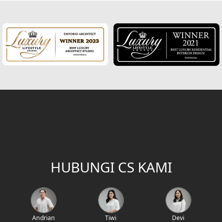
Desain Rumah Klasik
Desain Rumah Mediteran
Fasad Rumah Mediteran
Desain Rumah Villa Bali
Desain Ruang Multifungsi
Desain Garasi
Desain Ruang Baca
Desain Tangga
HUBUNGI CS KAMI
Desain Interior Rumah
Desain Walk in Closet
Andrian
Tiwi
Devi