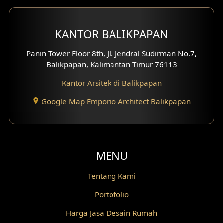
Desain Koridor
Desain Mini Theater
KANTOR BALIKPAPAN
Fasad Rumah Villa Bali
Panin Tower Floor 8th, Jl. Jendral Sudirman No.7,
Balikpapan, Kalimantan Timur 76113
Desain Split Level
Kantor Arsitek di Balikpapan
Desain Wallpanel
Google Map Emporio Architect Balikpapan
Desain Wallpaper
Desain Backyard
MENU
Desain Grill Kayu
Tentang Kami
Desain Railing
Portofolio
Desain Partisi
Harga Jasa Desain Rumah