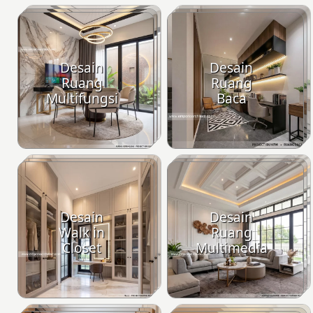
Desain
Desain
Ruang
Ruang
Multifungsi
Baca
Desain
Desain
Walk in
Ruang
Closet
Multimedia