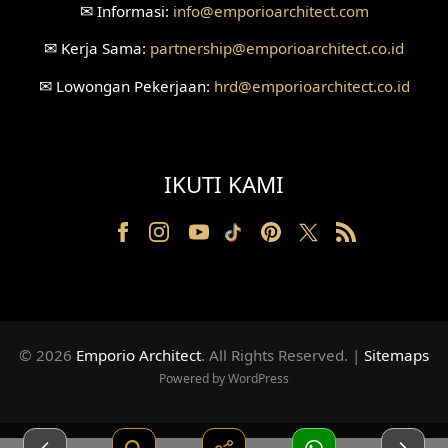
✉
Informasi:
info
@emporioarchitect.com
Desain Ruang Konsultasi
✉
Kerja Sama:
partnership
@emporioarchitect.co.id
Desain Ruang Receptionist
✉
Lowongan Pekerjaan:
hrd
@emporioarchitect.co.id
Desain Eksterior Klinik
Desain Mushola
IKUTI KAMI
Desain Teras
Desain Taman
Desain Area Santai
Tanah Berkontur
© 2026
Emporio Architect
. All Rights Reserved
.
|
Sitemaps
Desain Laundry
Powered by WordPress
Desain Ruang Movie