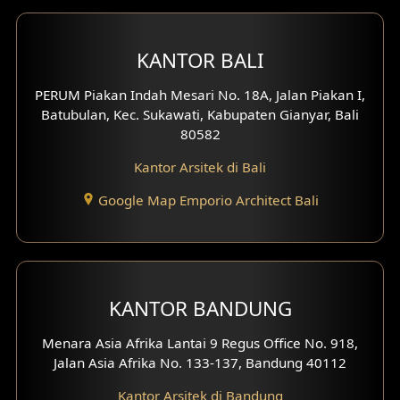
Desain Ruko
Desain Hotel
KANTOR BALI
Desain Klinik
PERUM Piakan Indah Mesari No. 18A, Jalan Piakan I,
Batubulan, Kec. Sukawati, Kabupaten Gianyar, Bali
Desain Perumahan
80582
Kantor Arsitek di Bali
Desain Kantor
Google Map Emporio Architect Bali
Desain Paviliun
Desain Interior Klinik
Desain Interior Perumahan
KANTOR BANDUNG
Desain Interior Ruko
Menara Asia Afrika Lantai 9 Regus Office No. 918,
Jalan Asia Afrika No. 133-137, Bandung 40112
Desain Interior Kantor
Kantor Arsitek di Bandung