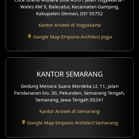
Desain Rumah Moroccan
Wates KM 9, Balecatur, Kecamatan Gamping,
Kabupaten Sleman, DIY 55752
Desain Rumah Scandinavian
Kantor Arsitek di Yogyakarta
Desain Rumah Tradisional
Google Map Emporio Architect Jogja
Desain Rumah Santorini
Desain Balkon
KANTOR SEMARANG
Desain Void
Gedung Menara Suara Merdeka Lt. 11, Jalan
Desain Toilet Tamu
Pandanaran No. 30, Pekunden, Semarang Tengah,
Semarang, Jawa Tengah 50241
Desain Kanopi
Kantor Arsitek di Semarang
Desain Gazebo
Google Map Emporio Architect Semarang
Desain Pantry