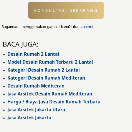
KONSULTASI SEKARANG
Desain Eksterior
Desain Eksterior Rumah
Bagaimana menggunakan gambar kami? Lihat
Lisensi
Desain Eksterior Kantor
BACA JUGA:
Desain Rumah Modern
»
Desain Rumah 2 Lantai
»
Model Desain Rumah Terbaru 2 Lantai
Fasad Rumah
»
Kategori Desain Rumah 2 Lantai
»
Kategori Desain Rumah Mediteran
Fasad Rumah Modern
»
Desain Rumah Mediteran
Fasad Kantor
»
Jasa Arsitek Desain Rumah Mediteran
»
Harga / Biaya Jasa Desain Rumah Terbaru
Fasad Hotel
»
Jasa Arsitek Jakarta Utara
»
Jasa Arsitek Jakarta
Fasad Rumah Klasik