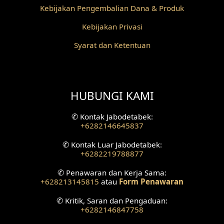
Desain Pilar
Kebijakan Pengembalian Dana & Produk
Kebijakan Privasi
Desain Fasad Depan
Syarat dan Ketentuan
Desain Fasad Belakang
Desain Ruang Studio Musik
HUBUNGI KAMI
Desain Rumah American Style
✆
Kontak Jabodetabek:
Fasad Rumah American Style
+6282146645837
Desain Interior Villa
✆
Kontak Luar Jabodetabek:
+6282219788877
Desain Plafon
✆
Penawaran dan Kerja Sama:
+628213145815
atau
Form Penawaran
Desain Ruang Tunggu
✆
Kritik, Saran dan Pengaduan:
+6282146847758
Desain Ruang Perawatan