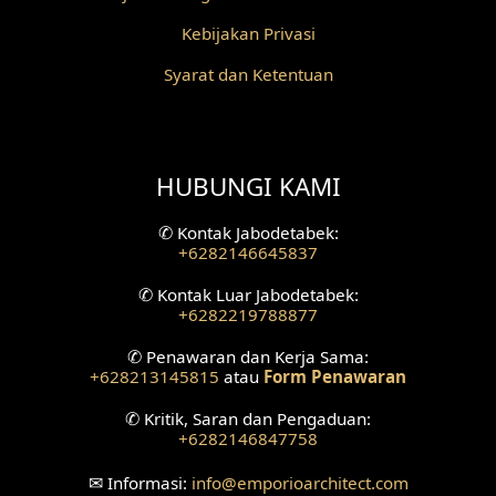
Kebijakan Privasi
Desain Fasad Depan
Syarat dan Ketentuan
Desain Fasad Belakang
Desain Ruang Studio Musik
HUBUNGI KAMI
Desain Rumah American Style
✆
Kontak Jabodetabek:
Fasad Rumah American Style
+6282146645837
Desain Interior Villa
✆
Kontak Luar Jabodetabek:
+6282219788877
Desain Plafon
✆
Penawaran dan Kerja Sama:
+628213145815
atau
Form Penawaran
Desain Ruang Tunggu
✆
Kritik, Saran dan Pengaduan:
+6282146847758
Desain Ruang Perawatan
✉
Informasi:
info
@emporioarchitect.com
Desain Ruang Konsultasi