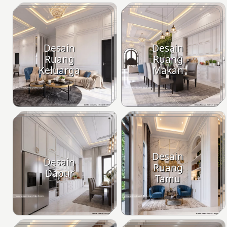
Desain
Desain
Ruang
Ruang
Keluarga
Makan
Desain
Desain
Ruang
Dapur
Tamu