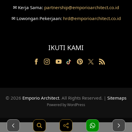
✉
Kerja Sama:
partnership
@emporioarchitect.co.id
Desain Ruang Receptionist
✉
Lowongan Pekerjaan:
hrd
@emporioarchitect.co.id
Desain Eksterior Klinik
Desain Mushola
IKUTI KAMI
Desain Teras
Desain Taman
Desain Area Santai
Tanah Berkontur
© 2026
Emporio Architect
. All Rights Reserved
.
|
Sitemaps
Desain Laundry
Powered by WordPress
Desain Ruang Movie
Desain Kost