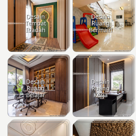
Desain
Desain
Tempat
Ruang
Ibadah
Bermain
Desain
Desain
Ruang
Ruang
Belajar
Kerja