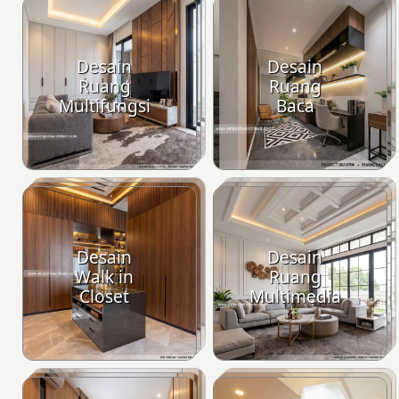
Desain
Desain
Ruang
Ruang
Multifungsi
Baca
Desain
Desain
Walk in
Ruang
Closet
Multimedia