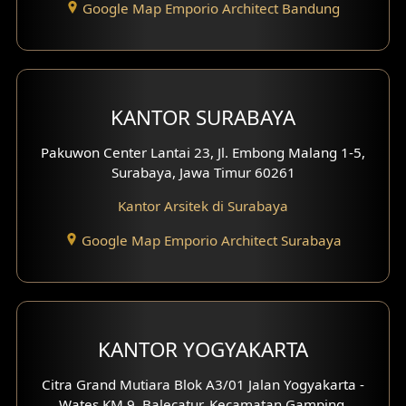
Google Map Emporio Architect Bandung
Eksterior Tampak Hook
Eksterior dengan Pagar
Fasad Ruko
KANTOR SURABAYA
Fasad Paviliun
Pakuwon Center Lantai 23, Jl. Embong Malang 1-5,
Surabaya, Jawa Timur 60261
Fasad Villa
Kantor Arsitek di Surabaya
Fasad Klinik
Google Map Emporio Architect Surabaya
Desain Basement
Desain Carport
KANTOR YOGYAKARTA
Desain Mezanin
Citra Grand Mutiara Blok A3/01 Jalan Yogyakarta -
Desain Rumah Moroccan
Wates KM 9, Balecatur, Kecamatan Gamping,