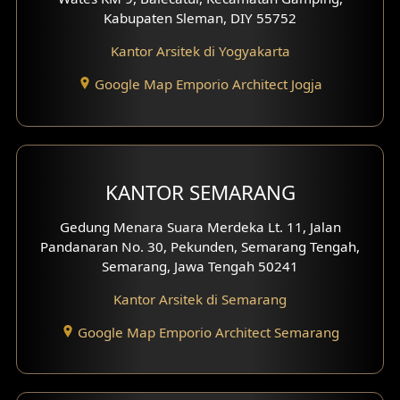
Kabupaten Sleman, DIY 55752
Desain Rumah Scandinavian
Kantor Arsitek di Yogyakarta
Desain Rumah Tradisional
Google Map Emporio Architect Jogja
Desain Rumah Santorini
Desain Balkon
KANTOR SEMARANG
Desain Void
Gedung Menara Suara Merdeka Lt. 11, Jalan
Desain Toilet Tamu
Pandanaran No. 30, Pekunden, Semarang Tengah,
Semarang, Jawa Tengah 50241
Desain Kanopi
Kantor Arsitek di Semarang
Desain Gazebo
Google Map Emporio Architect Semarang
Desain Pantry
Desain Koridor