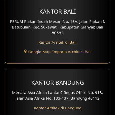
Desain Hotel
KANTOR BALI
Desain Klinik
PERUM Piakan Indah Mesari No. 18A, Jalan Piakan I,
Batubulan, Kec. Sukawati, Kabupaten Gianyar, Bali
Desain Perumahan
80582
Kantor Arsitek di Bali
Desain Kantor
Google Map Emporio Architect Bali
Desain Paviliun
Desain Interior Klinik
Desain Interior Perumahan
KANTOR BANDUNG
Desain Interior Ruko
Menara Asia Afrika Lantai 9 Regus Office No. 918,
Jalan Asia Afrika No. 133-137, Bandung 40112
Desain Interior Kantor
Kantor Arsitek di Bandung
Desain Interior Hotel