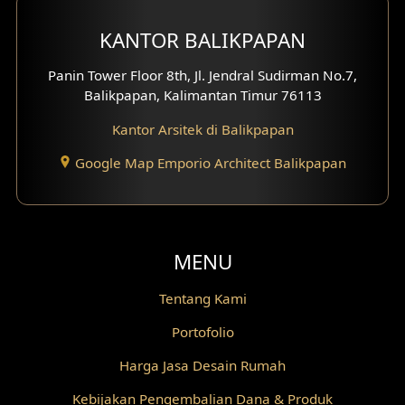
Desain Mini Theater
KANTOR BALIKPAPAN
Fasad Rumah Villa Bali
Panin Tower Floor 8th, Jl. Jendral Sudirman No.7,
Balikpapan, Kalimantan Timur 76113
Desain Split Level
Kantor Arsitek di Balikpapan
Desain Wallpanel
Google Map Emporio Architect Balikpapan
Desain Wallpaper
Desain Backyard
MENU
Desain Grill Kayu
Tentang Kami
Desain Railing
Portofolio
Desain Partisi
Harga Jasa Desain Rumah
Desain Pilar
Kebijakan Pengembalian Dana & Produk