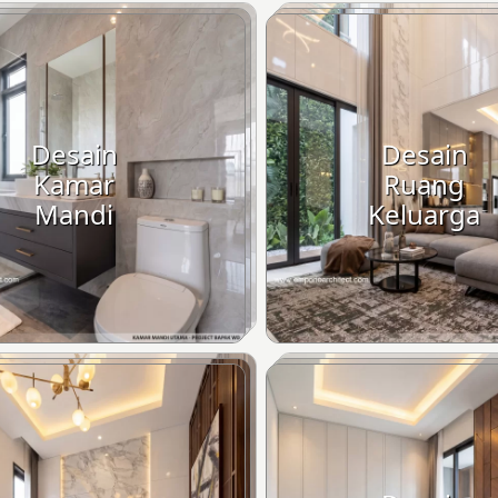
Desain
Desain
Kamar
Ruang
Mandi
Keluarga