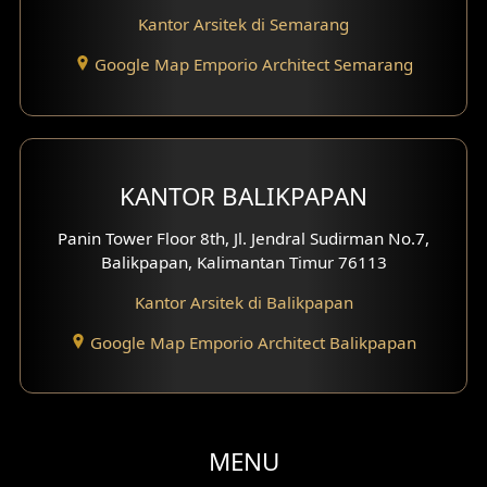
Kantor Arsitek di Semarang
Desain Gazebo
Google Map Emporio Architect Semarang
Desain Pantry
Desain Koridor
Desain Mini Theater
KANTOR BALIKPAPAN
Fasad Rumah Villa Bali
Panin Tower Floor 8th, Jl. Jendral Sudirman No.7,
Balikpapan, Kalimantan Timur 76113
Desain Split Level
Kantor Arsitek di Balikpapan
Desain Wallpanel
Google Map Emporio Architect Balikpapan
Desain Wallpaper
Desain Backyard
MENU
Desain Grill Kayu