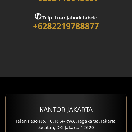
Desain Rumah 1 Lantai
✆
Telp. Luar Jabodetabek:
Desain Rumah 2 Lantai
+6282219788877
Desain Rumah 3 Lantai
Desain Rumah 4 Lantai
Desain Ruang Kerja
Desain Ruang Hiburan
Eksterior Tampak Belakang
Eksterior Tampak Depan
KANTOR JAKARTA
Eksterior Tampak Samping
Jalan Paso No. 10, RT.4/RW.6, Jagakarsa, Jakarta
Selatan, DKI Jakarta 12620
Desain Eksterior Villa