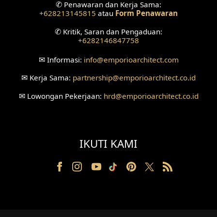
✆
Penawaran dan Kerja Sama:
+628213145815
atau
Form Penawaran
Desain Ruang Tunggu
✆
Kritik, Saran dan Pengaduan:
+6282146847758
Desain Ruang Perawatan
✉
Informasi:
info
@emporioarchitect.com
Desain Ruang Konsultasi
✉
Kerja Sama:
partnership
@emporioarchitect.co.id
Desain Ruang Receptionist
✉
Lowongan Pekerjaan:
hrd
@emporioarchitect.co.id
Desain Eksterior Klinik
Desain Mushola
IKUTI KAMI
Desain Teras
Desain Taman
Desain Area Santai
Tanah Berkontur