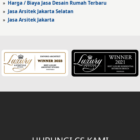
»
Harga / Biaya Jasa Desain Rumah Terbaru
Fasad Hotel
»
Jasa Arsitek Jakarta Selatan
»
Jasa Arsitek Jakarta
Fasad Rumah Klasik
Desain Rumah Klasik
Desain Rumah Mediteran
Fasad Rumah Mediteran
Desain Rumah Villa Bali
Desain Ruang Multifungsi
Desain Garasi
Desain Ruang Baca
Desain Tangga