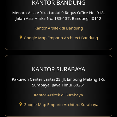
KANTOR BANDUNG
Desain Interior Ruko
Menara Asia Afrika Lantai 9 Regus Office No. 918,
Jalan Asia Afrika No. 133-137, Bandung 40112
Desain Interior Kantor
Kantor Arsitek di Bandung
Desain Interior Hotel
Google Map Emporio Architect Bandung
Eksterior Tampak Hook
Eksterior dengan Pagar
Fasad Ruko
KANTOR SURABAYA
Fasad Paviliun
Pakuwon Center Lantai 23, Jl. Embong Malang 1-5,
Surabaya, Jawa Timur 60261
Fasad Villa
Kantor Arsitek di Surabaya
Fasad Klinik
Google Map Emporio Architect Surabaya
Desain Basement