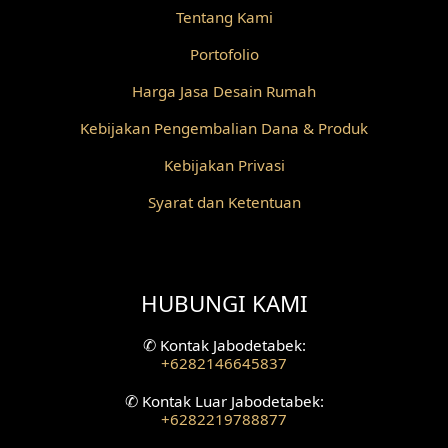
Tentang Kami
Desain Railing
Portofolio
Desain Partisi
Harga Jasa Desain Rumah
Desain Pilar
Kebijakan Pengembalian Dana & Produk
Kebijakan Privasi
Desain Fasad Depan
Syarat dan Ketentuan
Desain Fasad Belakang
Desain Ruang Studio Musik
HUBUNGI KAMI
Desain Rumah American Style
✆
Kontak Jabodetabek:
Fasad Rumah American Style
+6282146645837
Desain Interior Villa
✆
Kontak Luar Jabodetabek:
+6282219788877
Desain Plafon