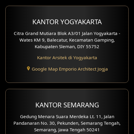
Desain Carport
KANTOR YOGYAKARTA
Desain Mezanin
Citra Grand Mutiara Blok A3/01 Jalan Yogyakarta -
Desain Rumah Moroccan
Wates KM 9, Balecatur, Kecamatan Gamping,
Kabupaten Sleman, DIY 55752
Desain Rumah Scandinavian
Kantor Arsitek di Yogyakarta
Desain Rumah Tradisional
Google Map Emporio Architect Jogja
Desain Rumah Santorini
Desain Balkon
KANTOR SEMARANG
Desain Void
Gedung Menara Suara Merdeka Lt. 11, Jalan
Desain Toilet Tamu
Pandanaran No. 30, Pekunden, Semarang Tengah,
Semarang, Jawa Tengah 50241
Desain Kanopi