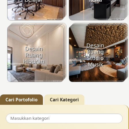
Desain
Desain
Ruang
Ruang
Studio
Hiburan
Musik
Cari Portofolio
Cari Kategori