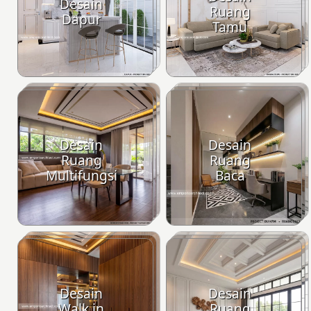
Desain
Ruang
Dapur
Tamu
Desain
Desain
Ruang
Ruang
Multifungsi
Baca
Desain
Desain
Walk in
Ruang