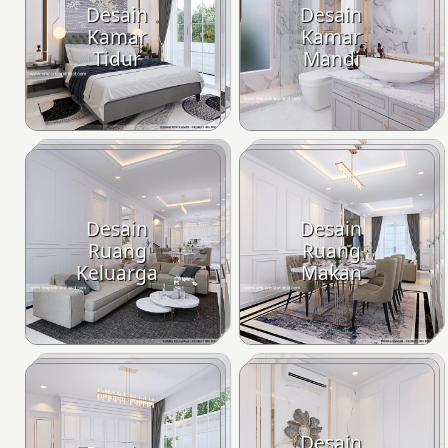
Desain
Desain
Kamar
Kamar
Tidur
Mandi
Desain
Desain
Ruang
Ruang
Keluarga
Makan
Desain