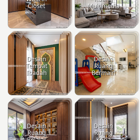
Closet
Multimedia
Desain
Desain
Tempat
Ruang
Ibadah
Bermain
Desain
Desain
Ruang
Ruang
Belajar
Kerja