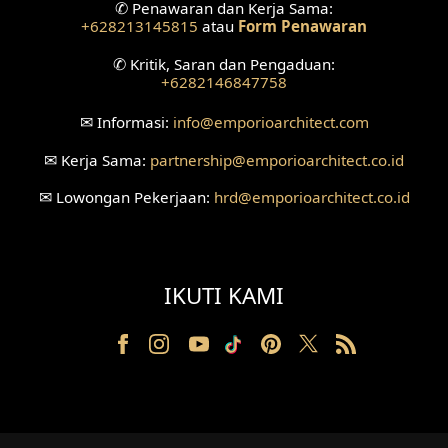
✆
Penawaran dan Kerja Sama:
+628213145815
atau
Form Penawaran
Desain Ruang Tunggu
✆
Kritik, Saran dan Pengaduan:
+6282146847758
Desain Ruang Perawatan
✉
Informasi:
info
@emporioarchitect.com
Desain Ruang Konsultasi
✉
Kerja Sama:
partnership
@emporioarchitect.co.id
Desain Ruang Receptionist
✉
Lowongan Pekerjaan:
hrd
@emporioarchitect.co.id
Desain Eksterior Klinik
Desain Mushola
IKUTI KAMI
Desain Teras
Desain Taman
Desain Area Santai
Tanah Berkontur