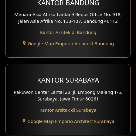
KANTOR BANDUNG
Desain Interior Ruko
Menara Asia Afrika Lantai 9 Regus Office No. 918,
Jalan Asia Afrika No. 133-137, Bandung 40112
Desain Interior Kantor
Kantor Arsitek di Bandung
Desain Interior Hotel
Google Map Emporio Architect Bandung
Eksterior Tampak Hook
Eksterior dengan Pagar
Fasad Ruko
KANTOR SURABAYA
Fasad Paviliun
Pakuwon Center Lantai 23, Jl. Embong Malang 1-5,
Surabaya, Jawa Timur 60261
Fasad Villa
Kantor Arsitek di Surabaya
Fasad Klinik
Google Map Emporio Architect Surabaya
Desain Basement