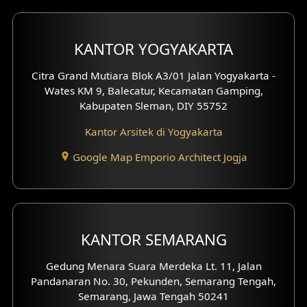
Desain Carport
KANTOR YOGYAKARTA
Desain Mezanin
Citra Grand Mutiara Blok A3/01 Jalan Yogyakarta -
Desain Rumah Moroccan
Wates KM 9, Balecatur, Kecamatan Gamping,
Kabupaten Sleman, DIY 55752
Desain Rumah Scandinavian
Kantor Arsitek di Yogyakarta
Desain Rumah Tradisional
Google Map Emporio Architect Jogja
Desain Rumah Santorini
Desain Balkon
KANTOR SEMARANG
Desain Void
Gedung Menara Suara Merdeka Lt. 11, Jalan
Desain Toilet Tamu
Pandanaran No. 30, Pekunden, Semarang Tengah,
Semarang, Jawa Tengah 50241
Desain Kanopi