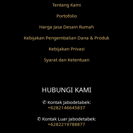
Tentang Kami
Desain Railing
Portofolio
Desain Partisi
Harga Jasa Desain Rumah
Desain Pilar
Kebijakan Pengembalian Dana & Produk
Kebijakan Privasi
Desain Fasad Depan
Syarat dan Ketentuan
Desain Fasad Belakang
Desain Ruang Studio Musik
HUBUNGI KAMI
Desain Rumah American Style
✆
Kontak Jabodetabek:
Fasad Rumah American Style
+6282146645837
Desain Interior Villa
✆
Kontak Luar Jabodetabek:
+6282219788877
Desain Plafon