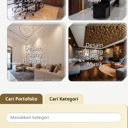
Desain
Desain
Ruang
Ruang
Studio
Hiburan
Musik
Cari Portofolio
Cari Kategori