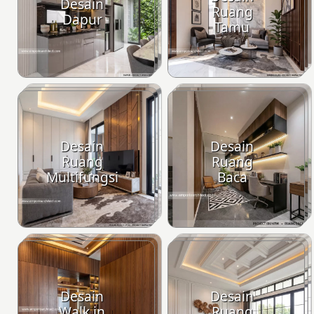
Desain
Ruang
Dapur
Tamu
Desain
Desain
Ruang
Ruang
Multifungsi
Baca
Desain
Desain
Walk in
Ruang