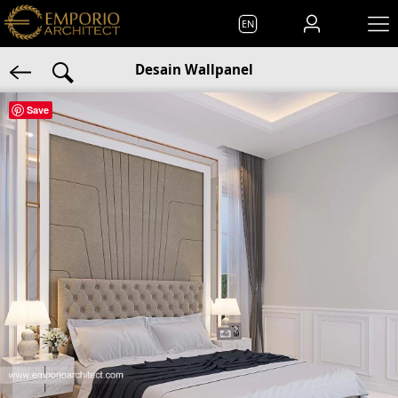
EN
Desain Wallpanel
Save