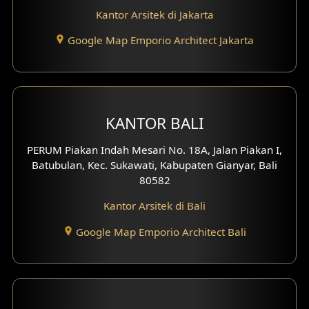
Kantor Arsitek di Jakarta
Desain Eksterior Ruko
Google Map Emporio Architect Jakarta
Desain Eksterior Perumahan
Desain Ruko
Desain Hotel
KANTOR BALI
Desain Klinik
PERUM Piakan Indah Mesari No. 18A, Jalan Piakan I,
Batubulan, Kec. Sukawati, Kabupaten Gianyar, Bali
Desain Perumahan
80582
Kantor Arsitek di Bali
Desain Kantor
Google Map Emporio Architect Bali
Desain Paviliun
Desain Interior Klinik
Desain Interior Perumahan