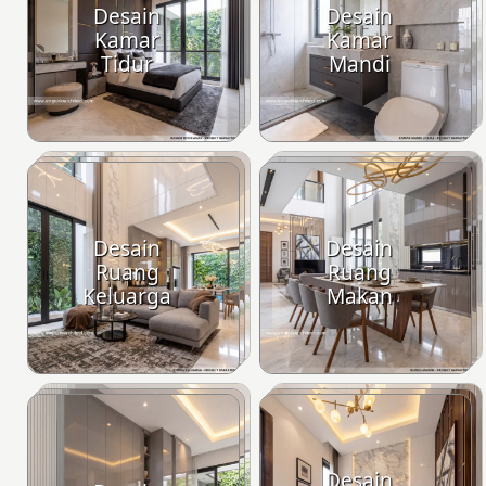
Desain
Desain
Kamar
Kamar
Tidur
Mandi
Desain
Desain
Ruang
Ruang
Keluarga
Makan
Desain