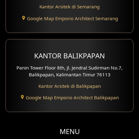
Kantor Arsitek di Semarang
Desain Gazebo
Google Map Emporio Architect Semarang
Desain Pantry
Desain Koridor
Desain Mini Theater
KANTOR BALIKPAPAN
Fasad Rumah Villa Bali
Panin Tower Floor 8th, Jl. Jendral Sudirman No.7,
Balikpapan, Kalimantan Timur 76113
Desain Split Level
Kantor Arsitek di Balikpapan
Desain Wallpanel
Google Map Emporio Architect Balikpapan
Desain Wallpaper
Desain Backyard
MENU
Desain Grill Kayu