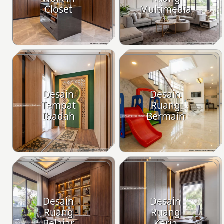
Closet
Multimedia
Desain
Desain
Tempat
Ruang
Ibadah
Bermain
Desain
Desain
Ruang
Ruang
Belajar
Kerja