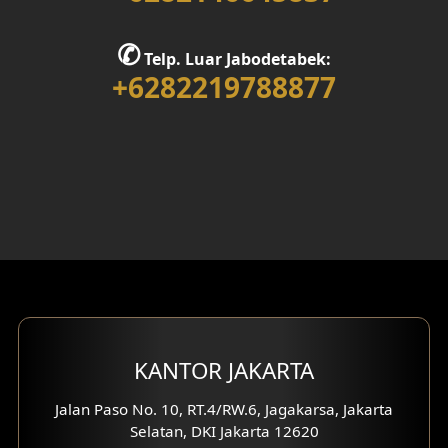
Desain Rumah 1 Lantai
✆
Telp. Luar Jabodetabek:
Desain Rumah 2 Lantai
+6282219788877
Desain Rumah 3 Lantai
Desain Rumah 4 Lantai
Desain Ruang Kerja
Desain Ruang Hiburan
Eksterior Tampak Belakang
Eksterior Tampak Depan
KANTOR JAKARTA
Eksterior Tampak Samping
Jalan Paso No. 10, RT.4/RW.6, Jagakarsa, Jakarta
Selatan, DKI Jakarta 12620
Desain Eksterior Villa