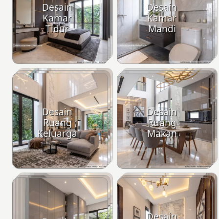
Desain
Desain
Kamar
Kamar
Tidur
Mandi
Desain
Desain
Ruang
Ruang
Keluarga
Makan
Desain