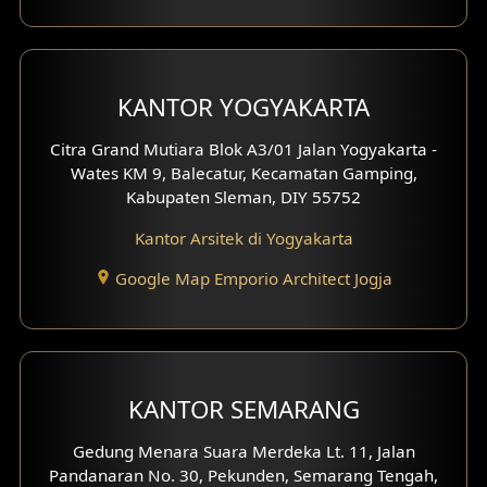
Desain Carport
Desain Mezanin
KANTOR YOGYAKARTA
Desain Rumah Moroccan
Citra Grand Mutiara Blok A3/01 Jalan Yogyakarta -
Wates KM 9, Balecatur, Kecamatan Gamping,
Desain Rumah Scandinavian
Kabupaten Sleman, DIY 55752
Desain Rumah Tradisional
Kantor Arsitek di Yogyakarta
Google Map Emporio Architect Jogja
Desain Rumah Santorini
Desain Balkon
Desain Void
KANTOR SEMARANG
Desain Toilet Tamu
Gedung Menara Suara Merdeka Lt. 11, Jalan
Pandanaran No. 30, Pekunden, Semarang Tengah,
Desain Kanopi