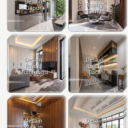
Desain
Ruang
Dapur
Tamu
Desain
Desain
Ruang
Ruang
Multifungsi
Baca
Desain
Desain
Walk in
Ruang