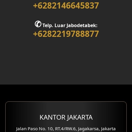
+6282146645837
Desain Rumah 1 Lantai
Desain Rumah 2 Lantai
✆
Telp. Luar Jabodetabek:
+6282219788877
Desain Rumah 3 Lantai
Desain Rumah 4 Lantai
Desain Ruang Kerja
Desain Ruang Hiburan
Eksterior Tampak Belakang
Eksterior Tampak Depan
Eksterior Tampak Samping
KANTOR JAKARTA
Desain Eksterior Villa
Jalan Paso No. 10, RT.4/RW.6, Jagakarsa, Jakarta