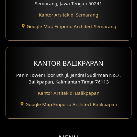
Semarang, Jawa Tengah 50241
Desain Gazebo
Kantor Arsitek di Semarang
Desain Pantry
Google Map Emporio Architect Semarang
Desain Koridor
Desain Mini Theater
KANTOR BALIKPAPAN
Fasad Rumah Villa Bali
Panin Tower Floor 8th, Jl. Jendral Sudirman No.7,
Desain Split Level
Balikpapan, Kalimantan Timur 76113
Kantor Arsitek di Balikpapan
Desain Wallpanel
Google Map Emporio Architect Balikpapan
Desain Wallpaper
Desain Backyard
Desain Grill Kayu