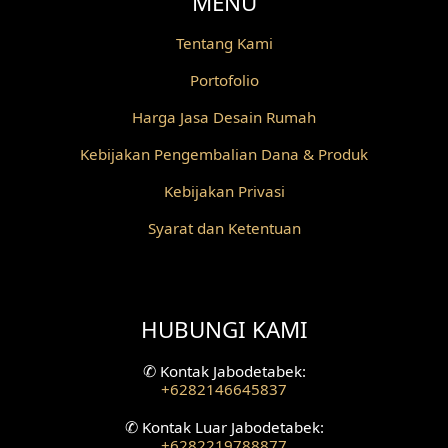
MENU
Desain Railing
Tentang Kami
Portofolio
Desain Partisi
Harga Jasa Desain Rumah
Desain Pilar
Kebijakan Pengembalian Dana & Produk
Desain Fasad Depan
Kebijakan Privasi
Desain Fasad Belakang
Syarat dan Ketentuan
Desain Ruang Studio Musik
Desain Rumah American Style
HUBUNGI KAMI
Fasad Rumah American Style
✆
Kontak Jabodetabek:
+6282146645837
Desain Interior Villa
✆
Kontak Luar Jabodetabek:
Desain Plafon
+6282219788877