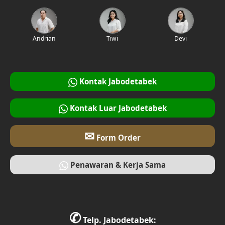
Desain Interior Rumah
Desain Walk in Closet
Andrian
Tiwi
Devi
Desain Foyer
Desain Rooftop
Kontak Jabodetabek
Desain Area Gym
Kontak Luar Jabodetabek
Desain Bar
✉
Form Order
Desain Ruang Multimedia
Penawaran & Kerja Sama
Desain Tempat Ibadah
Desain Ruang Bermain
✆
Desain Ruang Belajar
Telp. Jabodetabek: