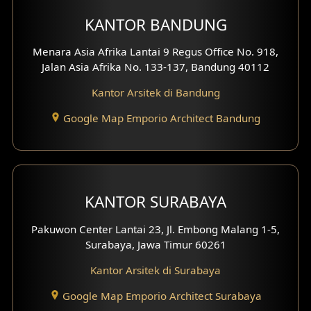
KANTOR BANDUNG
Desain Interior Ruko
Menara Asia Afrika Lantai 9 Regus Office No. 918,
Desain Interior Kantor
Jalan Asia Afrika No. 133-137, Bandung 40112
Desain Interior Hotel
Kantor Arsitek di Bandung
Eksterior Tampak Hook
Google Map Emporio Architect Bandung
Eksterior dengan Pagar
Fasad Ruko
KANTOR SURABAYA
Fasad Paviliun
Pakuwon Center Lantai 23, Jl. Embong Malang 1-5,
Fasad Villa
Surabaya, Jawa Timur 60261
Kantor Arsitek di Surabaya
Fasad Klinik
Google Map Emporio Architect Surabaya
Desain Basement