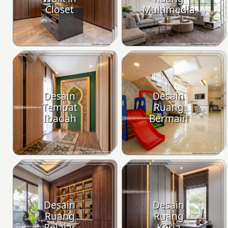
Closet
Multimedia
Desain
Desain
Tempat
Ruang
Ibadah
Bermain
Desain
Desain
Ruang
Ruang
Belajar
Kerja