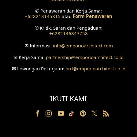
✆
Penawaran dan Kerja Sama:
Desain Ruang Tunggu
+628213145815
atau
Form Penawaran
Desain Ruang Perawatan
✆
Kritik, Saran dan Pengaduan:
+6282146847758
Desain Ruang Konsultasi
✉
Informasi:
info
@emporioarchitect.com
Desain Ruang Receptionist
✉
Kerja Sama:
partnership
@emporioarchitect.co.id
Desain Eksterior Klinik
✉
Lowongan Pekerjaan:
hrd
@emporioarchitect.co.id
Desain Mushola
Desain Teras
IKUTI KAMI
Desain Taman
Desain Area Santai
Tanah Berkontur