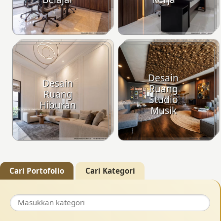
Desain
Desain
Ruang
Ruang
Studio
Hiburan
Musik
Cari Portofolio
Cari Kategori