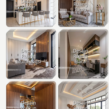
Desain
Ruang
Dapur
Tamu
Desain
Desain
Ruang
Ruang
Multifungsi
Baca
Desain
Desain
Walk in
Ruang