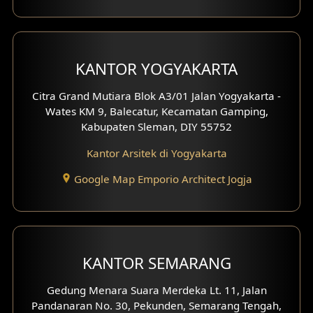
Desain Carport
Desain Mezanin
KANTOR YOGYAKARTA
Desain Rumah Moroccan
Citra Grand Mutiara Blok A3/01 Jalan Yogyakarta -
Wates KM 9, Balecatur, Kecamatan Gamping,
Desain Rumah Scandinavian
Kabupaten Sleman, DIY 55752
Desain Rumah Tradisional
Kantor Arsitek di Yogyakarta
Google Map Emporio Architect Jogja
Desain Rumah Santorini
Desain Balkon
Desain Void
KANTOR SEMARANG
Desain Toilet Tamu
Gedung Menara Suara Merdeka Lt. 11, Jalan
Pandanaran No. 30, Pekunden, Semarang Tengah,
Desain Kanopi