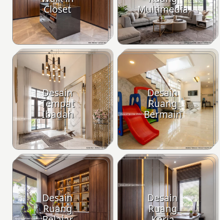
Closet
Multimedia
Desain
Desain
Tempat
Ruang
Ibadah
Bermain
Desain
Desain
Ruang
Ruang
Belajar
Kerja