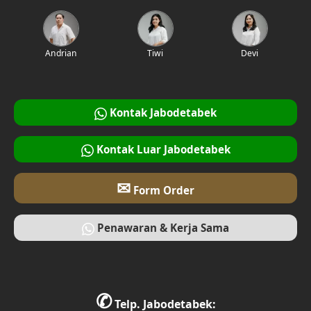
Desain Interior Rumah
Desain Walk in Closet
Andrian
Tiwi
Devi
Desain Foyer
Desain Rooftop
Kontak Jabodetabek
Desain Area Gym
Kontak Luar Jabodetabek
Desain Bar
✉
Form Order
Desain Ruang Multimedia
Penawaran & Kerja Sama
Desain Tempat Ibadah
Desain Ruang Bermain
✆
Desain Ruang Belajar
Telp. Jabodetabek: