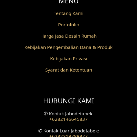
MENU
Desain Railing
Tentang Kami
Portofolio
Desain Partisi
Harga Jasa Desain Rumah
Desain Pilar
Kebijakan Pengembalian Dana & Produk
Desain Fasad Depan
Kebijakan Privasi
Desain Fasad Belakang
Syarat dan Ketentuan
Desain Ruang Studio Musik
Desain Rumah American Style
HUBUNGI KAMI
Fasad Rumah American Style
✆
Kontak Jabodetabek:
+6282146645837
Desain Interior Villa
✆
Kontak Luar Jabodetabek:
Desain Plafon
+6282219788877