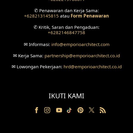
✆
Penawaran dan Kerja Sama:
Desain Ruang Tunggu
+628213145815
atau
Form Penawaran
Desain Ruang Perawatan
✆
Kritik, Saran dan Pengaduan:
+6282146847758
Desain Ruang Konsultasi
✉
Informasi:
info
@emporioarchitect.com
Desain Ruang Receptionist
✉
Kerja Sama:
partnership
@emporioarchitect.co.id
Desain Eksterior Klinik
✉
Lowongan Pekerjaan:
hrd
@emporioarchitect.co.id
Desain Mushola
Desain Teras
IKUTI KAMI
Desain Taman
Desain Area Santai
Tanah Berkontur