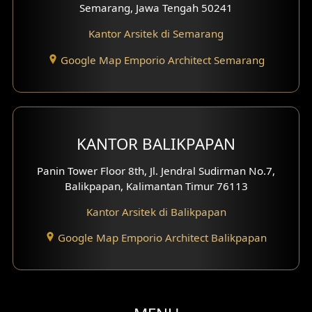
Semarang, Jawa Tengah 50241
Desain Gazebo
Kantor Arsitek di Semarang
Desain Pantry
Google Map Emporio Architect Semarang
Desain Koridor
Desain Mini Theater
KANTOR BALIKPAPAN
Fasad Rumah Villa Bali
Panin Tower Floor 8th, Jl. Jendral Sudirman No.7,
Desain Split Level
Balikpapan, Kalimantan Timur 76113
Kantor Arsitek di Balikpapan
Desain Wallpanel
Google Map Emporio Architect Balikpapan
Desain Wallpaper
Desain Backyard
Desain Grill Kayu