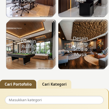
Desain
Desain
Ruang
Ruang
Studio
Hiburan
Musik
Cari Portofolio
Cari Kategori