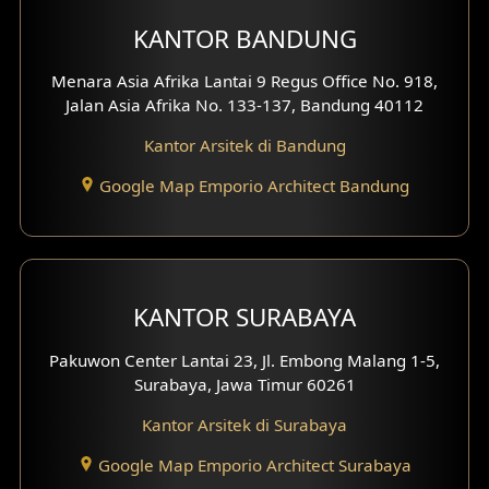
KANTOR BANDUNG
Desain Interior Ruko
Menara Asia Afrika Lantai 9 Regus Office No. 918,
Desain Interior Kantor
Jalan Asia Afrika No. 133-137, Bandung 40112
Desain Interior Hotel
Kantor Arsitek di Bandung
Eksterior Tampak Hook
Google Map Emporio Architect Bandung
Eksterior dengan Pagar
Fasad Ruko
KANTOR SURABAYA
Fasad Paviliun
Pakuwon Center Lantai 23, Jl. Embong Malang 1-5,
Fasad Villa
Surabaya, Jawa Timur 60261
Kantor Arsitek di Surabaya
Fasad Klinik
Google Map Emporio Architect Surabaya
Desain Basement