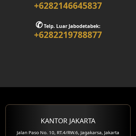
+6282146645837
Desain Rumah 1 Lantai
Desain Rumah 2 Lantai
✆
Telp. Luar Jabodetabek:
+6282219788877
Desain Rumah 3 Lantai
Desain Rumah 4 Lantai
Desain Ruang Kerja
Desain Ruang Hiburan
Eksterior Tampak Belakang
Eksterior Tampak Depan
Eksterior Tampak Samping
KANTOR JAKARTA
Desain Eksterior Villa
Jalan Paso No. 10, RT.4/RW.6, Jagakarsa, Jakarta