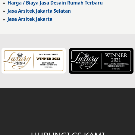
»
Harga / Biaya Jasa Desain Rumah Terbaru
Fasad Hotel
»
Jasa Arsitek Jakarta Selatan
»
Jasa Arsitek Jakarta
Fasad Rumah Klasik
Desain Rumah Klasik
Desain Rumah Mediteran
Fasad Rumah Mediteran
Desain Rumah Villa Bali
Desain Ruang Multifungsi
Desain Garasi
Desain Ruang Baca
Desain Tangga