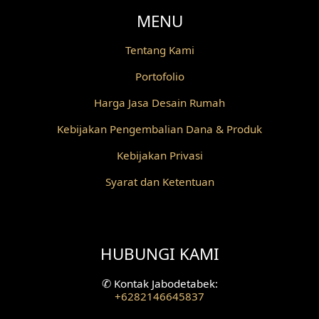
MENU
Desain Railing
Tentang Kami
Desain Partisi
Portofolio
Desain Pilar
Harga Jasa Desain Rumah
Desain Fasad Depan
Kebijakan Pengembalian Dana & Produk
Desain Fasad Belakang
Kebijakan Privasi
Syarat dan Ketentuan
Desain Ruang Studio Musik
Desain Rumah American Style
HUBUNGI KAMI
Fasad Rumah American Style
Desain Interior Villa
✆
Kontak Jabodetabek:
+6282146645837
Desain Plafon