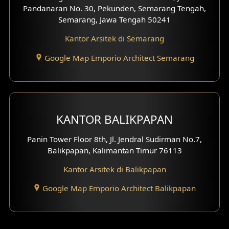
Pandanaran No. 30, Pekunden, Semarang Tengah,
Desain Gazebo
Semarang, Jawa Tengah 50241
Kantor Arsitek di Semarang
Desain Pantry
Google Map Emporio Architect Semarang
Desain Koridor
Desain Mini Theater
Fasad Rumah Villa Bali
KANTOR BALIKPAPAN
Desain Split Level
Panin Tower Floor 8th, Jl. Jendral Sudirman No.7,
Balikpapan, Kalimantan Timur 76113
Desain Wallpanel
Kantor Arsitek di Balikpapan
Desain Wallpaper
Google Map Emporio Architect Balikpapan
Desain Backyard
Desain Grill Kayu