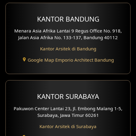
Desain Interior Ruko
KANTOR BANDUNG
Desain Interior Kantor
Menara Asia Afrika Lantai 9 Regus Office No. 918,
Desain Interior Hotel
Jalan Asia Afrika No. 133-137, Bandung 40112
Kantor Arsitek di Bandung
Eksterior Tampak Hook
Google Map Emporio Architect Bandung
Eksterior dengan Pagar
Fasad Ruko
Fasad Paviliun
KANTOR SURABAYA
Fasad Villa
Pakuwon Center Lantai 23, Jl. Embong Malang 1-5,
Surabaya, Jawa Timur 60261
Fasad Klinik
Kantor Arsitek di Surabaya
Desain Basement