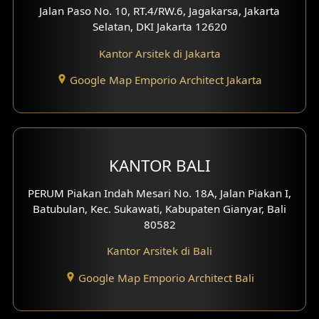
Jalan Paso No. 10, RT.4/RW.6, Jagakarsa, Jakarta
Desain Eksterior Ruko
Selatan, DKI Jakarta 12620
Desain Eksterior Perumahan
Kantor Arsitek di Jakarta
Google Map Emporio Architect Jakarta
Desain Ruko
Desain Hotel
Desain Klinik
KANTOR BALI
Desain Perumahan
PERUM Piakan Indah Mesari No. 18A, Jalan Piakan I,
Batubulan, Kec. Sukawati, Kabupaten Gianyar, Bali
Desain Kantor
80582
Desain Paviliun
Kantor Arsitek di Bali
Desain Interior Klinik
Google Map Emporio Architect Bali
Desain Interior Perumahan