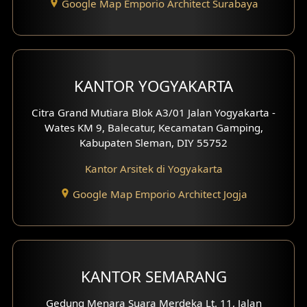
Google Map Emporio Architect Surabaya
Desain Carport
Desain Mezanin
KANTOR YOGYAKARTA
Desain Rumah Moroccan
Citra Grand Mutiara Blok A3/01 Jalan Yogyakarta -
Desain Rumah Scandinavian
Wates KM 9, Balecatur, Kecamatan Gamping,
Kabupaten Sleman, DIY 55752
Desain Rumah Tradisional
Kantor Arsitek di Yogyakarta
Desain Rumah Santorini
Google Map Emporio Architect Jogja
Desain Balkon
Desain Void
Desain Toilet Tamu
KANTOR SEMARANG
Desain Kanopi
Gedung Menara Suara Merdeka Lt. 11, Jalan