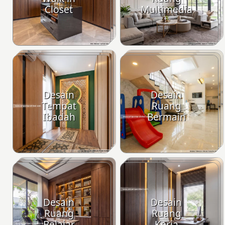
Closet
Multimedia
Desain
Desain
Tempat
Ruang
Ibadah
Bermain
Desain
Desain
Ruang
Ruang
Belajar
Kerja