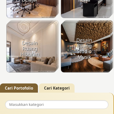
Desain
Desain
Ruang
Ruang
Studio
Hiburan
Musik
Cari Portofolio
Cari Kategori