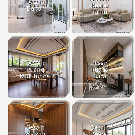
Desain
Ruang
Dapur
Tamu
Desain
Desain
Ruang
Ruang
Multifungsi
Baca
Desain
Desain
Walk in
Ruang