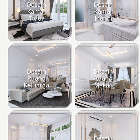
Desain
Desain
Kamar
Kamar
Tidur
Mandi
Desain
Desain
Ruang
Ruang
Keluarga
Makan
Desain