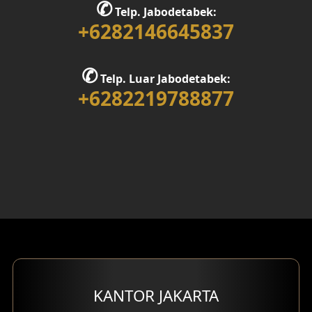
✆
Telp. Jabodetabek:
Desain Rumah 1 Lantai
+6282146645837
Desain Rumah 2 Lantai
✆
Telp. Luar Jabodetabek:
Desain Rumah 3 Lantai
+6282219788877
Desain Rumah 4 Lantai
Desain Ruang Kerja
Desain Ruang Hiburan
Eksterior Tampak Belakang
Eksterior Tampak Depan
Eksterior Tampak Samping
KANTOR JAKARTA
Desain Eksterior Villa