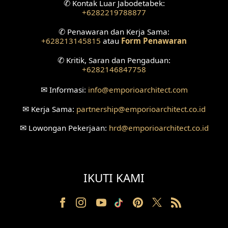
✆
Kontak Luar Jabodetabek:
+6282219788877
Desain Ruang Tunggu
✆
Penawaran dan Kerja Sama:
+628213145815
atau
Form Penawaran
Desain Ruang Perawatan
✆
Kritik, Saran dan Pengaduan:
Desain Ruang Konsultasi
+6282146847758
Desain Ruang Receptionist
✉
Informasi:
info
@emporioarchitect.com
✉
Kerja Sama:
partnership
@emporioarchitect.co.id
Desain Eksterior Klinik
✉
Lowongan Pekerjaan:
hrd
@emporioarchitect.co.id
Desain Mushola
Desain Teras
IKUTI KAMI
Desain Taman
Desain Area Santai
Tanah Berkontur