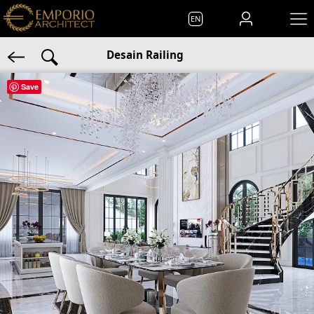
EN
Desain Railing
Save