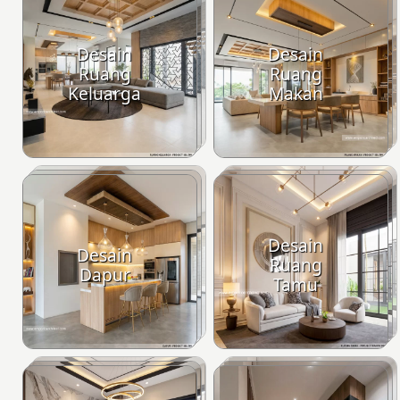
Desain
Desain
Ruang
Ruang
Keluarga
Makan
Desain
Desain
Ruang
Dapur
Tamu