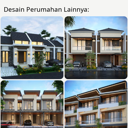
Desain Perumahan Lainnya: