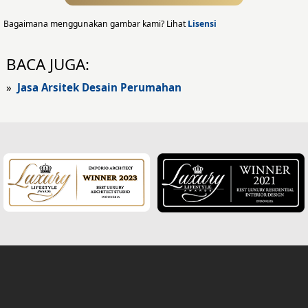
Desain Eksterior Rumah
Bagaimana menggunakan gambar kami? Lihat
Lisensi
Desain Eksterior Kantor
BACA JUGA:
Desain Rumah Modern
»
Jasa Arsitek Desain Perumahan
Fasad Rumah
Fasad Rumah Modern
Fasad Kantor
Fasad Hotel
Fasad Rumah Klasik
Desain Rumah Klasik
Desain Rumah Mediteran