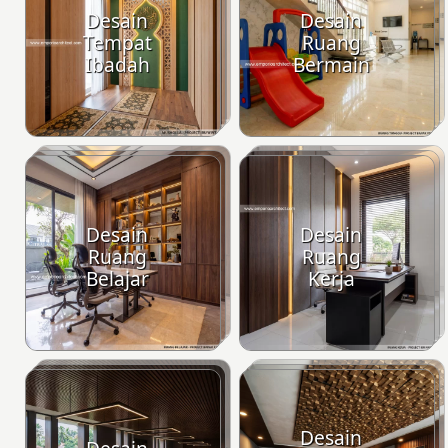
Desain
Desain
Tempat
Ruang
Ibadah
Bermain
Desain
Desain
Ruang
Ruang
Belajar
Kerja
Desain