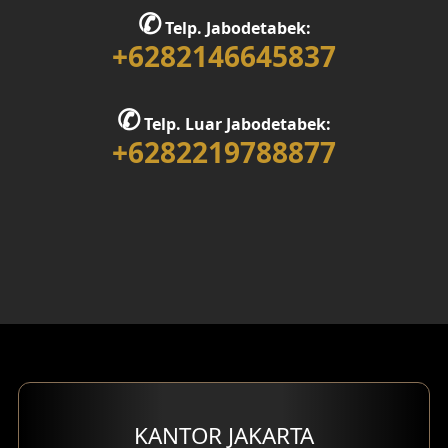
✆
Telp. Jabodetabek:
Desain Area Gym
+6282146645837
Desain Bar
✆
Telp. Luar Jabodetabek:
Desain Ruang Multimedia
+6282219788877
Desain Tempat Ibadah
Desain Ruang Bermain
Desain Ruang Belajar
Desain Rumah 1 Lantai
Desain Rumah 2 Lantai
Desain Rumah 3 Lantai
KANTOR JAKARTA
Desain Rumah 4 Lantai