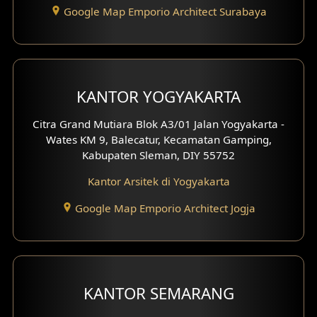
Google Map Emporio Architect Surabaya
Eksterior dengan Pagar
Fasad Ruko
KANTOR YOGYAKARTA
Fasad Paviliun
Citra Grand Mutiara Blok A3/01 Jalan Yogyakarta -
Fasad Villa
Wates KM 9, Balecatur, Kecamatan Gamping,
Kabupaten Sleman, DIY 55752
Fasad Klinik
Kantor Arsitek di Yogyakarta
Desain Basement
Google Map Emporio Architect Jogja
Desain Carport
Desain Mezanin
Desain Rumah Moroccan
KANTOR SEMARANG