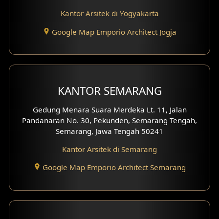
Desain Basement
Kantor Arsitek di Yogyakarta
Desain Carport
Google Map Emporio Architect Jogja
Desain Mezanin
Desain Rumah Moroccan
KANTOR SEMARANG
Desain Rumah Scandinavian
Gedung Menara Suara Merdeka Lt. 11, Jalan
Desain Rumah Tradisional
Pandanaran No. 30, Pekunden, Semarang Tengah,
Semarang, Jawa Tengah 50241
Desain Rumah Santorini
Kantor Arsitek di Semarang
Desain Balkon
Google Map Emporio Architect Semarang
Desain Void
Desain Toilet Tamu