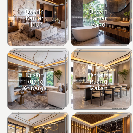
Desain
Desain
Kamar
Kamar
Tidur
Mandi
Desain
Desain
Ruang
Ruang
Keluarga
Makan