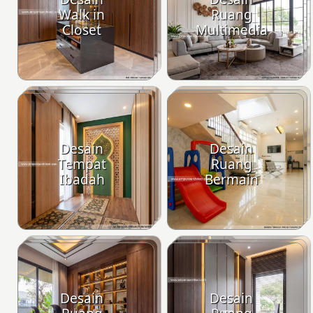
Walk in
Ruang
Closet
Multimedia
Desain
Desain
Tempat
Ruang
Ibadah
Bermain
Desain
Desain