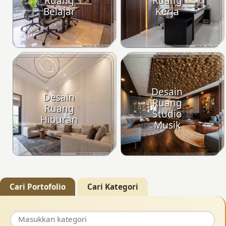
Ruang
Ruang
Belajar
Kerja
Desain
Desain
Ruang
Ruang
Studio
Hiburan
Musik
Cari Portofolio
Cari Kategori