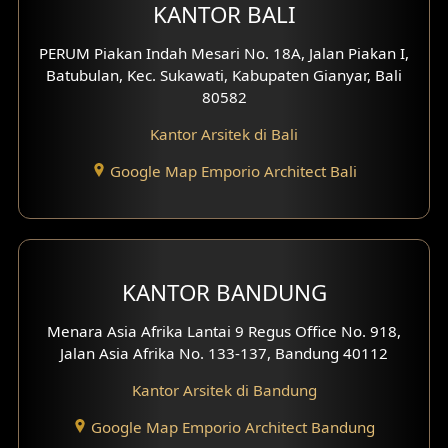
Desain Eksterior Villa
KANTOR BALI
PERUM Piakan Indah Mesari No. 18A, Jalan Piakan I,
Desain Eksterior Ruko
Batubulan, Kec. Sukawati, Kabupaten Gianyar, Bali
80582
Desain Eksterior Perumahan
Kantor Arsitek di Bali
Desain Ruko
Google Map Emporio Architect Bali
Desain Hotel
Desain Klinik
Desain Perumahan
KANTOR BANDUNG
Desain Kantor
Menara Asia Afrika Lantai 9 Regus Office No. 918,
Jalan Asia Afrika No. 133-137, Bandung 40112
Desain Paviliun
Kantor Arsitek di Bandung
Desain Interior Klinik
Google Map Emporio Architect Bandung