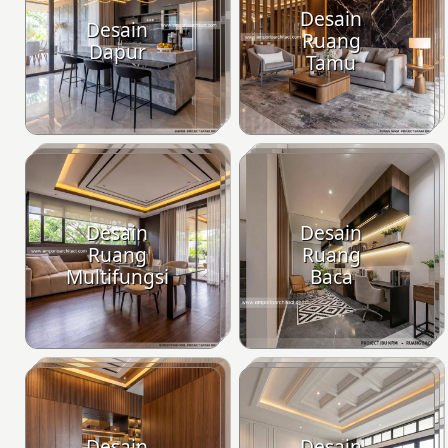
Desain
Desain
Ruang
Dapur
Tamu
Desain
Desain
Ruang
Ruang
Multifungsi
Baca
Desain
Desain