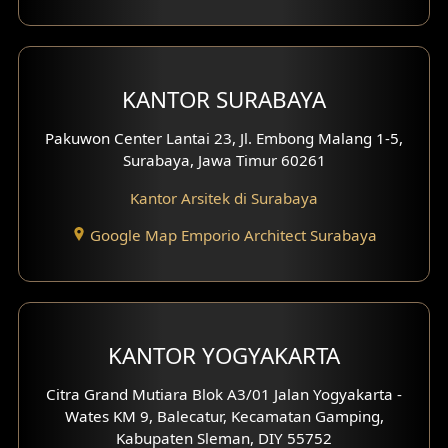
Desain Interior Perumahan
Desain Interior Ruko
KANTOR SURABAYA
Desain Interior Kantor
Pakuwon Center Lantai 23, Jl. Embong Malang 1-5,
Desain Interior Hotel
Surabaya, Jawa Timur 60261
Eksterior Tampak Hook
Kantor Arsitek di Surabaya
Google Map Emporio Architect Surabaya
Eksterior dengan Pagar
Fasad Ruko
Fasad Paviliun
KANTOR YOGYAKARTA
Fasad Villa
Citra Grand Mutiara Blok A3/01 Jalan Yogyakarta -
Fasad Klinik
Wates KM 9, Balecatur, Kecamatan Gamping,
Kabupaten Sleman, DIY 55752