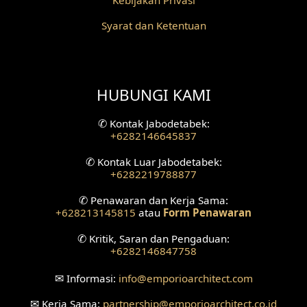
Kebijakan Privasi
Desain Grill Kayu
Syarat dan Ketentuan
Desain Railing
Desain Partisi
HUBUNGI KAMI
Desain Pilar
✆
Kontak Jabodetabek:
Desain Fasad Depan
+6282146645837
✆
Kontak Luar Jabodetabek:
Desain Fasad Belakang
+6282219788877
Desain Ruang Studio Musik
✆
Penawaran dan Kerja Sama:
+628213145815
atau
Form Penawaran
Desain Rumah American Style
✆
Kritik, Saran dan Pengaduan:
+6282146847758
Fasad Rumah American Style
✉
Informasi:
info
@emporioarchitect.com
Desain Interior Villa
✉
Kerja Sama:
partnership
@emporioarchitect.co.id