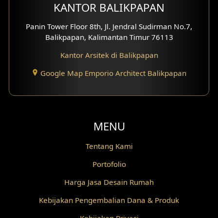
KANTOR BALIKPAPAN
Desain Kanopi
Panin Tower Floor 8th, Jl. Jendral Sudirman No.7,
Desain Gazebo
Balikpapan, Kalimantan Timur 76113
Desain Pantry
Kantor Arsitek di Balikpapan
Desain Koridor
Google Map Emporio Architect Balikpapan
Desain Mini Theater
Fasad Rumah Villa Bali
MENU
Desain Split Level
Tentang Kami
Desain Wallpanel
Portofolio
Harga Jasa Desain Rumah
Desain Wallpaper
Kebijakan Pengembalian Dana & Produk
Desain Backyard