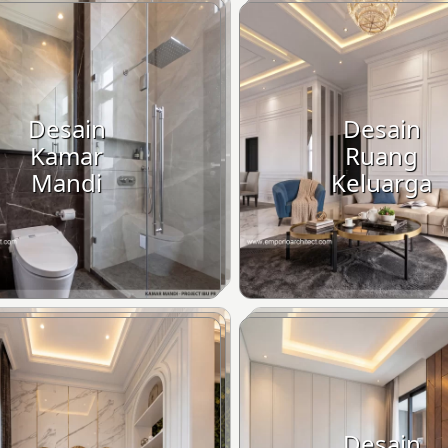
Desain
Desain
Kamar
Ruang
Mandi
Keluarga
Desain