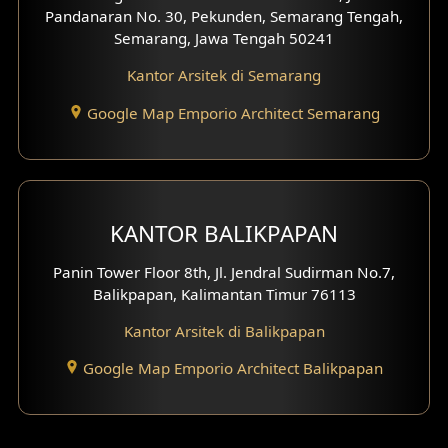
Pandanaran No. 30, Pekunden, Semarang Tengah,
Desain Gazebo
Semarang, Jawa Tengah 50241
Kantor Arsitek di Semarang
Desain Pantry
Google Map Emporio Architect Semarang
Desain Koridor
Desain Mini Theater
Fasad Rumah Villa Bali
KANTOR BALIKPAPAN
Desain Split Level
Panin Tower Floor 8th, Jl. Jendral Sudirman No.7,
Balikpapan, Kalimantan Timur 76113
Desain Wallpanel
Kantor Arsitek di Balikpapan
Desain Wallpaper
Google Map Emporio Architect Balikpapan
Desain Backyard
Desain Grill Kayu