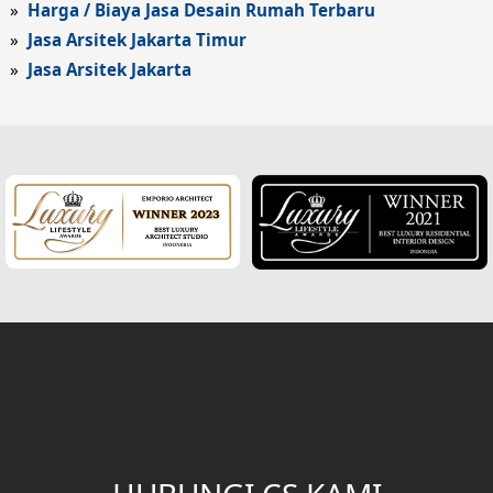
»
Harga / Biaya Jasa Desain Rumah Terbaru
Fasad Hotel
»
Jasa Arsitek Jakarta Timur
»
Jasa Arsitek Jakarta
Fasad Rumah Klasik
Desain Rumah Klasik
Desain Rumah Mediteran
Fasad Rumah Mediteran
Desain Rumah Villa Bali
Desain Ruang Multifungsi
Desain Garasi
Desain Ruang Baca
Desain Tangga