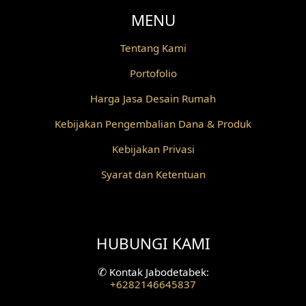
MENU
Desain Railing
Tentang Kami
Desain Partisi
Portofolio
Desain Pilar
Harga Jasa Desain Rumah
Desain Fasad Depan
Kebijakan Pengembalian Dana & Produk
Desain Fasad Belakang
Kebijakan Privasi
Syarat dan Ketentuan
Desain Ruang Studio Musik
Desain Rumah American Style
HUBUNGI KAMI
Fasad Rumah American Style
Desain Interior Villa
✆
Kontak Jabodetabek:
+6282146645837
Desain Plafon