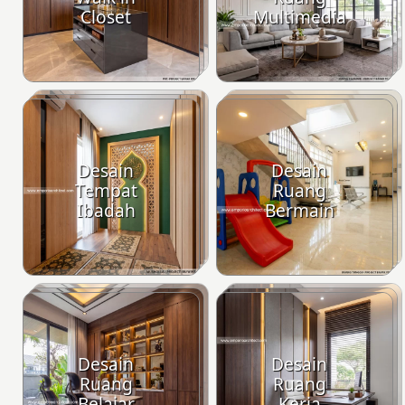
Closet
Multimedia
Desain
Desain
Tempat
Ruang
Ibadah
Bermain
Desain
Desain
Ruang
Ruang
Belajar
Kerja