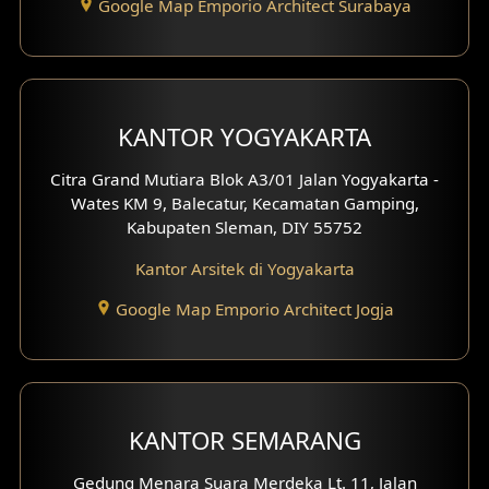
Google Map Emporio Architect Surabaya
Desain Carport
Desain Mezanin
KANTOR YOGYAKARTA
Desain Rumah Moroccan
Citra Grand Mutiara Blok A3/01 Jalan Yogyakarta -
Desain Rumah Scandinavian
Wates KM 9, Balecatur, Kecamatan Gamping,
Kabupaten Sleman, DIY 55752
Desain Rumah Tradisional
Kantor Arsitek di Yogyakarta
Desain Rumah Santorini
Google Map Emporio Architect Jogja
Desain Balkon
Desain Void
Desain Toilet Tamu
KANTOR SEMARANG
Desain Kanopi
Gedung Menara Suara Merdeka Lt. 11, Jalan