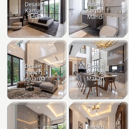
Desain
Desain
Kamar
Kamar
Tidur
Mandi
Desain
Desain
Ruang
Ruang
Keluarga
Makan
Desain