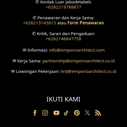
✆
Kontak Luar Jabodetabek:
+6282219788877
Desain Ruang Tunggu
✆
Penawaran dan Kerja Sama:
+628213145815
atau
Form Penawaran
Desain Ruang Perawatan
✆
Kritik, Saran dan Pengaduan:
Desain Ruang Konsultasi
+6282146847758
Desain Ruang Receptionist
✉
Informasi:
info
@emporioarchitect.com
✉
Kerja Sama:
partnership
@emporioarchitect.co.id
Desain Eksterior Klinik
✉
Lowongan Pekerjaan:
hrd
@emporioarchitect.co.id
Desain Mushola
Desain Teras
IKUTI KAMI
Desain Taman
Desain Area Santai
Tanah Berkontur