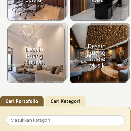
Desain
Desain
Ruang
Ruang
Studio
Hiburan
Musik
Cari Portofolio
Cari Kategori