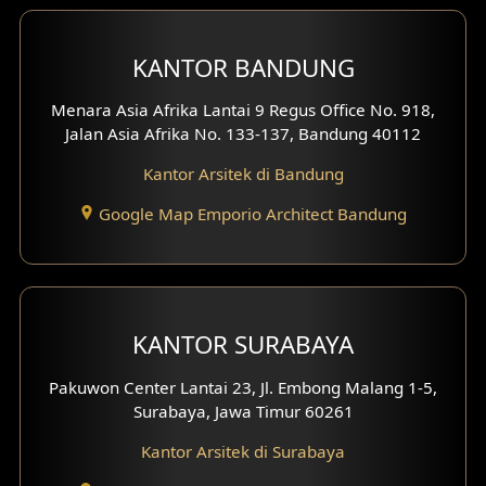
Desain Interior Ruko
KANTOR BANDUNG
Desain Interior Kantor
Menara Asia Afrika Lantai 9 Regus Office No. 918,
Desain Interior Hotel
Jalan Asia Afrika No. 133-137, Bandung 40112
Kantor Arsitek di Bandung
Eksterior Tampak Hook
Google Map Emporio Architect Bandung
Eksterior dengan Pagar
Fasad Ruko
Fasad Paviliun
KANTOR SURABAYA
Fasad Villa
Pakuwon Center Lantai 23, Jl. Embong Malang 1-5,
Surabaya, Jawa Timur 60261
Fasad Klinik
Kantor Arsitek di Surabaya
Desain Basement