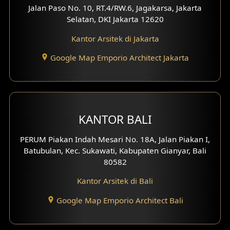
Jalan Paso No. 10, RT.4/RW.6, Jagakarsa, Jakarta
Desain Eksterior Ruko
Selatan, DKI Jakarta 12620
Desain Eksterior Perumahan
Kantor Arsitek di Jakarta
Google Map Emporio Architect Jakarta
Desain Ruko
Desain Hotel
Desain Klinik
KANTOR BALI
Desain Perumahan
PERUM Piakan Indah Mesari No. 18A, Jalan Piakan I,
Batubulan, Kec. Sukawati, Kabupaten Gianyar, Bali
Desain Kantor
80582
Desain Paviliun
Kantor Arsitek di Bali
Desain Interior Klinik
Google Map Emporio Architect Bali
Desain Interior Perumahan