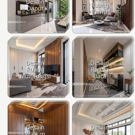
Desain
Ruang
Dapur
Tamu
Desain
Desain
Ruang
Ruang
Multifungsi
Baca
Desain
Desain
Walk in
Ruang