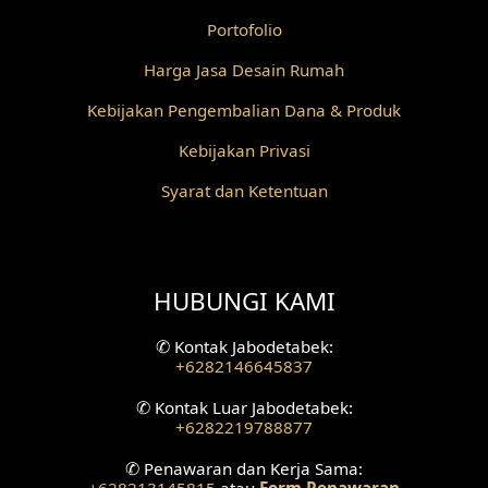
Portofolio
Desain Partisi
Harga Jasa Desain Rumah
Desain Pilar
Kebijakan Pengembalian Dana & Produk
Desain Fasad Depan
Kebijakan Privasi
Desain Fasad Belakang
Syarat dan Ketentuan
Desain Ruang Studio Musik
Desain Rumah American Style
HUBUNGI KAMI
Fasad Rumah American Style
✆
Kontak Jabodetabek:
+6282146645837
Desain Interior Villa
✆
Kontak Luar Jabodetabek:
Desain Plafon
+6282219788877
✆
Penawaran dan Kerja Sama:
Desain Ruang Tunggu
+628213145815
atau
Form Penawaran