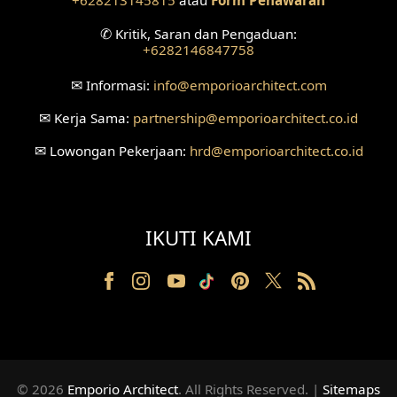
Desain Ruang Perawatan
✆
Kritik, Saran dan Pengaduan:
+6282146847758
Desain Ruang Konsultasi
✉
Informasi:
info
@emporioarchitect.com
Desain Ruang Receptionist
✉
Kerja Sama:
partnership
@emporioarchitect.co.id
Desain Eksterior Klinik
✉
Lowongan Pekerjaan:
hrd
@emporioarchitect.co.id
Desain Mushola
Desain Teras
IKUTI KAMI
Desain Taman
Desain Area Santai
Tanah Berkontur
Desain Laundry
© 2026
Emporio Architect
. All Rights Reserved
.
|
Sitemaps