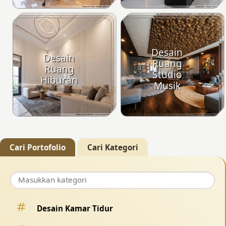
Desain
Desain
Ruang
Ruang
Studio
Hiburan
Musik
Cari Portofolio
Cari Kategori
Desain Kamar Tidur