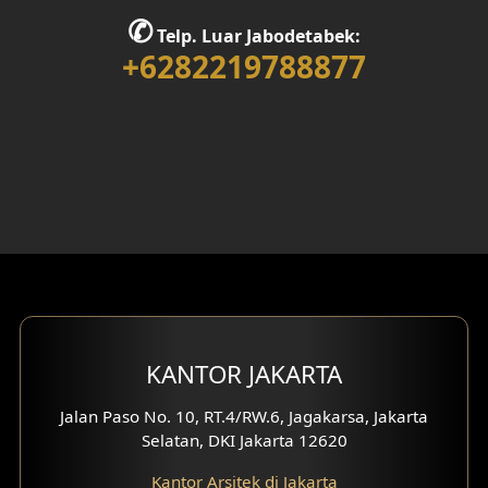
Desain Rumah 2 Lantai
✆
Telp. Luar Jabodetabek:
+6282219788877
Desain Rumah 3 Lantai
Desain Rumah 4 Lantai
Desain Ruang Kerja
Desain Ruang Hiburan
Eksterior Tampak Belakang
Eksterior Tampak Depan
Eksterior Tampak Samping
KANTOR JAKARTA
Desain Eksterior Villa
Jalan Paso No. 10, RT.4/RW.6, Jagakarsa, Jakarta
Selatan, DKI Jakarta 12620
Desain Eksterior Ruko
Kantor Arsitek di Jakarta