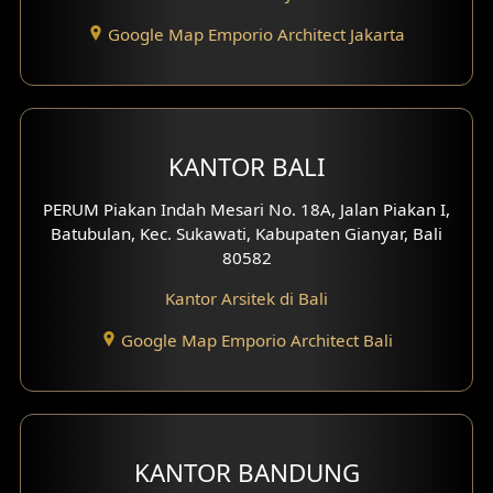
Desain Eksterior Perumahan
Google Map Emporio Architect Jakarta
Desain Ruko
Desain Hotel
KANTOR BALI
Desain Klinik
PERUM Piakan Indah Mesari No. 18A, Jalan Piakan I,
Desain Perumahan
Batubulan, Kec. Sukawati, Kabupaten Gianyar, Bali
80582
Desain Kantor
Kantor Arsitek di Bali
Desain Paviliun
Google Map Emporio Architect Bali
Desain Interior Klinik
Desain Interior Perumahan
KANTOR BANDUNG
Desain Interior Ruko