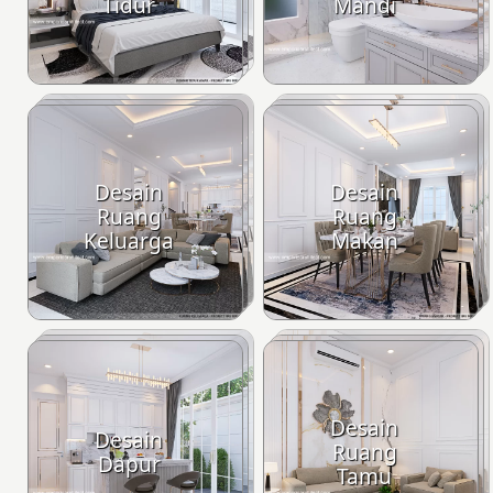
Tidur
Mandi
Desain
Desain
Ruang
Ruang
Keluarga
Makan
Desain
Desain
Ruang
Dapur
Tamu