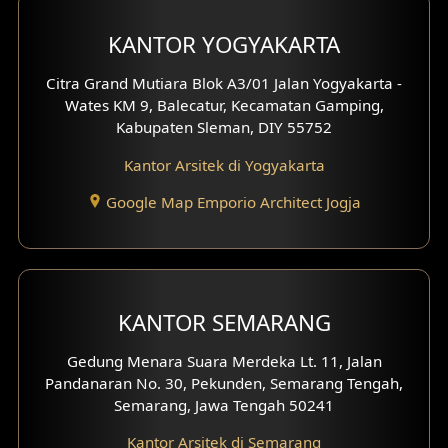
Desain Mezanin
KANTOR YOGYAKARTA
Desain Rumah Moroccan
Citra Grand Mutiara Blok A3/01 Jalan Yogyakarta -
Wates KM 9, Balecatur, Kecamatan Gamping,
Desain Rumah Scandinavian
Kabupaten Sleman, DIY 55752
Desain Rumah Tradisional
Kantor Arsitek di Yogyakarta
Google Map Emporio Architect Jogja
Desain Rumah Santorini
Desain Balkon
Desain Void
KANTOR SEMARANG
Desain Toilet Tamu
Gedung Menara Suara Merdeka Lt. 11, Jalan
Pandanaran No. 30, Pekunden, Semarang Tengah,
Desain Kanopi
Semarang, Jawa Tengah 50241
Desain Gazebo
Kantor Arsitek di Semarang