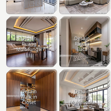
Desain
Desain
Ruang
Ruang
Multifungsi
Baca
Desain
Desain
Walk in
Ruang
Closet
Multimedia