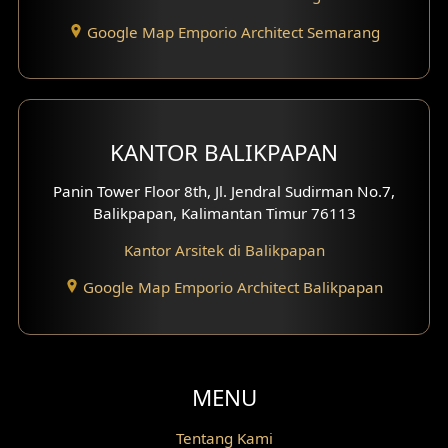
Desain Pantry
Google Map Emporio Architect Semarang
Desain Koridor
Desain Mini Theater
KANTOR BALIKPAPAN
Fasad Rumah Villa Bali
Panin Tower Floor 8th, Jl. Jendral Sudirman No.7,
Desain Split Level
Balikpapan, Kalimantan Timur 76113
Kantor Arsitek di Balikpapan
Desain Wallpanel
Google Map Emporio Architect Balikpapan
Desain Wallpaper
Desain Backyard
Desain Grill Kayu
MENU
Desain Railing
Tentang Kami