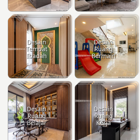
Desain
Desain
Tempat
Ruang
Ibadah
Bermain
Desain
Desain
Ruang
Ruang
Belajar
Kerja