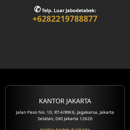
Desain Tempat Ibadah
✆
Telp. Luar Jabodetabek:
Desain Ruang Bermain
+6282219788877
Desain Ruang Belajar
Desain Rumah 1 Lantai
Desain Rumah 2 Lantai
Desain Rumah 3 Lantai
Desain Rumah 4 Lantai
Desain Ruang Kerja
KANTOR JAKARTA
Desain Ruang Hiburan
Jalan Paso No. 10, RT.4/RW.6, Jagakarsa, Jakarta
Selatan, DKI Jakarta 12620
Eksterior Tampak Belakang
Kantor Arsitek di Jakarta