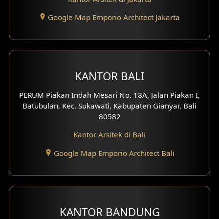
Eksterior Tampak Depan
Google Map Emporio Architect Jakarta
Eksterior Tampak Samping
Desain Eksterior Villa
Desain Eksterior Ruko
KANTOR BALI
Desain Eksterior Perumahan
PERUM Piakan Indah Mesari No. 18A, Jalan Piakan I,
Batubulan, Kec. Sukawati, Kabupaten Gianyar, Bali
Desain Ruko
80582
Kantor Arsitek di Bali
Desain Hotel
Google Map Emporio Architect Bali
Desain Klinik
Desain Perumahan
Desain Kantor
KANTOR BANDUNG