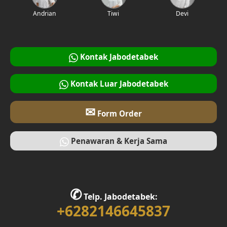
Desain Garasi
Andrian
Tiwi
Devi
Desain Ruang Baca
Desain Tangga
Kontak Jabodetabek
Desain Interior Rumah
Kontak Luar Jabodetabek
Desain Walk in Closet
✉
Form Order
Desain Foyer
Desain Rooftop
Penawaran & Kerja Sama
Desain Area Gym
Desain Bar
✆
Telp. Jabodetabek:
+6282146645837
Desain Ruang Multimedia