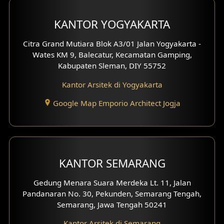
Fasad Villa
KANTOR YOGYAKARTA
Fasad Klinik
Citra Grand Mutiara Blok A3/01 Jalan Yogyakarta -
Desain Basement
Wates KM 9, Balecatur, Kecamatan Gamping,
Kabupaten Sleman, DIY 55752
Desain Carport
Kantor Arsitek di Yogyakarta
Desain Mezanin
Google Map Emporio Architect Jogja
Desain Rumah Moroccan
Desain Rumah Scandinavian
KANTOR SEMARANG
Desain Rumah Tradisional
Gedung Menara Suara Merdeka Lt. 11, Jalan
Desain Rumah Santorini
Pandanaran No. 30, Pekunden, Semarang Tengah,
Semarang, Jawa Tengah 50241
Desain Balkon
Kantor Arsitek di Semarang