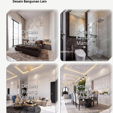
Desain Bangunan Lain
Desain
Desain
Kamar
Kamar
Tidur
Mandi
Desain
Desain
Ruang
Ruang
Keluarga
Makan