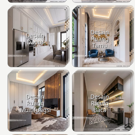
Desain
Desain
Ruang
Dapur
Tamu
Desain
Desain
Ruang
Ruang
Multifungsi
Baca