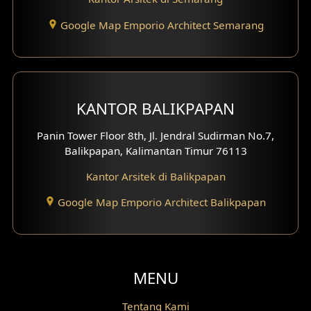
Desain Void
Google Map Emporio Architect Semarang
Desain Toilet Tamu
Desain Kanopi
Desain Gazebo
KANTOR BALIKPAPAN
Desain Pantry
Panin Tower Floor 8th, Jl. Jendral Sudirman No.7,
Balikpapan, Kalimantan Timur 76113
Desain Koridor
Kantor Arsitek di Balikpapan
Desain Mini Theater
Google Map Emporio Architect Balikpapan
Fasad Rumah Villa Bali
Desain Split Level
MENU
Desain Wallpanel
Tentang Kami