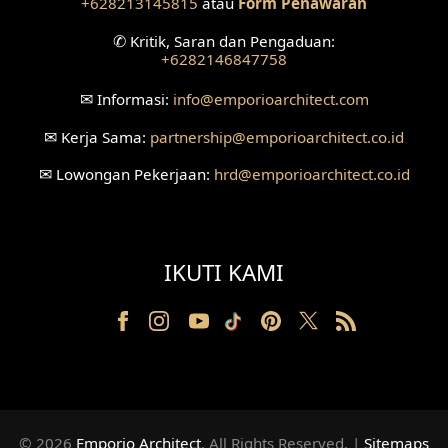
+628213145815
atau
Form Penawaran
Fasad Rumah American Style
✆
Kritik, Saran dan Pengaduan:
+6282146847758
Desain Interior Villa
✉
Informasi:
info
@emporioarchitect.com
Desain Plafon
✉
Kerja Sama:
partnership
@emporioarchitect.co.id
Desain Ruang Tunggu
✉
Lowongan Pekerjaan:
hrd
@emporioarchitect.co.id
Desain Ruang Perawatan
Desain Ruang Konsultasi
IKUTI KAMI
Desain Ruang Receptionist
Desain Eksterior Klinik
Desain Mushola
Desain Teras
© 2026
Emporio Architect
. All Rights Reserved
.
|
Sitemaps