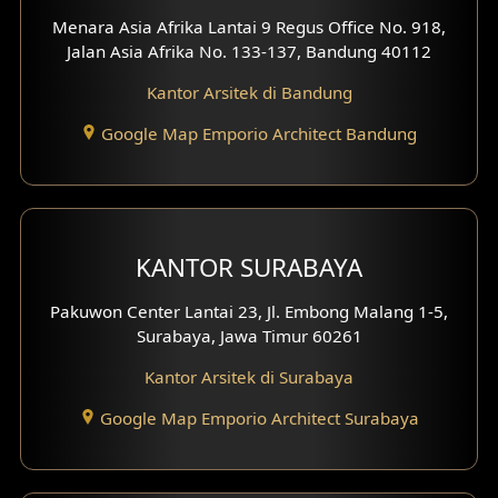
Desain Paviliun
Menara Asia Afrika Lantai 9 Regus Office No. 918,
Jalan Asia Afrika No. 133-137, Bandung 40112
Desain Interior Klinik
Kantor Arsitek di Bandung
Desain Interior Perumahan
Google Map Emporio Architect Bandung
Desain Interior Ruko
Desain Interior Kantor
Desain Interior Hotel
KANTOR SURABAYA
Eksterior Tampak Hook
Pakuwon Center Lantai 23, Jl. Embong Malang 1-5,
Surabaya, Jawa Timur 60261
Eksterior dengan Pagar
Kantor Arsitek di Surabaya
Fasad Ruko
Google Map Emporio Architect Surabaya
Fasad Paviliun