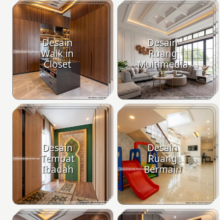
Desain
Desain
Walk in
Ruang
Closet
Multimedia
Desain
Desain
Tempat
Ruang
Ibadah
Bermain