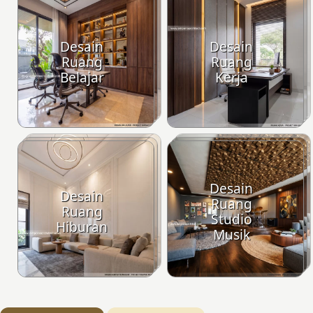
Desain
Desain
Ruang
Ruang
Belajar
Kerja
Desain
Desain
Ruang
Ruang
Studio
Hiburan
Musik