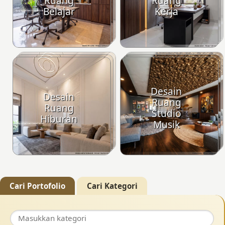
Ruang
Ruang
Belajar
Kerja
Desain
Desain
Ruang
Ruang
Studio
Hiburan
Musik
Cari Portofolio
Cari Kategori