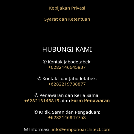
Desain Grill Kayu
Kebijakan Privasi
Desain Railing
Syarat dan Ketentuan
Desain Partisi
Desain Pilar
HUBUNGI KAMI
Desain Fasad Depan
✆
Kontak Jabodetabek:
+6282146645837
Desain Fasad Belakang
✆
Kontak Luar Jabodetabek:
+6282219788877
Desain Ruang Studio Musik
✆
Penawaran dan Kerja Sama:
Desain Rumah American Style
+628213145815
atau
Form Penawaran
✆
Kritik, Saran dan Pengaduan:
Fasad Rumah American Style
+6282146847758
Desain Interior Villa
✉
Informasi:
info
@emporioarchitect.com