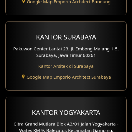
Google Map Emporio Architect Bandung
Desain Interior Perumahan
Desain Interior Ruko
Desain Interior Kantor
KANTOR SURABAYA
Desain Interior Hotel
Pakuwon Center Lantai 23, Jl. Embong Malang 1-5,
Surabaya, Jawa Timur 60261
Eksterior Tampak Hook
Kantor Arsitek di Surabaya
Eksterior dengan Pagar
Google Map Emporio Architect Surabaya
Fasad Ruko
Fasad Paviliun
Fasad Villa
KANTOR YOGYAKARTA
Fasad Klinik
Citra Grand Mutiara Blok A3/01 Jalan Yogyakarta -
Wates KM 9, Balecatur, Kecamatan Gamping,