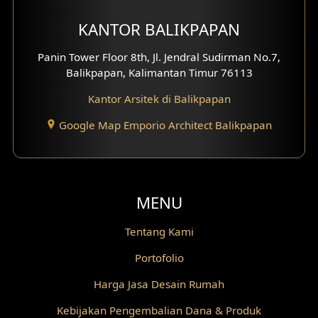
Desain Kanopi
KANTOR BALIKPAPAN
Desain Gazebo
Panin Tower Floor 8th, Jl. Jendral Sudirman No.7,
Balikpapan, Kalimantan Timur 76113
Desain Pantry
Kantor Arsitek di Balikpapan
Desain Koridor
Google Map Emporio Architect Balikpapan
Desain Mini Theater
Fasad Rumah Villa Bali
MENU
Desain Split Level
Tentang Kami
Desain Wallpanel
Portofolio
Desain Wallpaper
Harga Jasa Desain Rumah
Desain Backyard
Kebijakan Pengembalian Dana & Produk