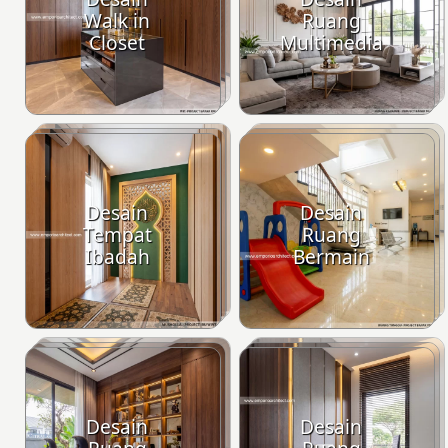
Walk in
Ruang
Closet
Multimedia
Desain
Desain
Tempat
Ruang
Ibadah
Bermain
Desain
Desain