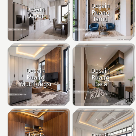
Desain
Desain
Ruang
Dapur
Tamu
Desain
Desain
Ruang
Ruang
Multifungsi
Baca
Desain
Desain