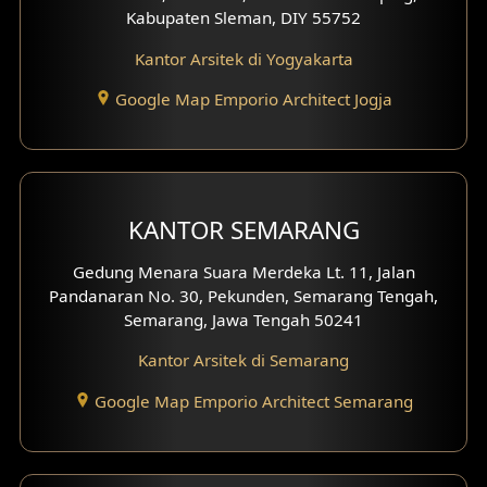
Desain Basement
Kabupaten Sleman, DIY 55752
Kantor Arsitek di Yogyakarta
Desain Carport
Google Map Emporio Architect Jogja
Desain Mezanin
Desain Rumah Moroccan
Desain Rumah Scandinavian
KANTOR SEMARANG
Desain Rumah Tradisional
Gedung Menara Suara Merdeka Lt. 11, Jalan
Pandanaran No. 30, Pekunden, Semarang Tengah,
Desain Rumah Santorini
Semarang, Jawa Tengah 50241
Desain Balkon
Kantor Arsitek di Semarang
Google Map Emporio Architect Semarang
Desain Void
Desain Toilet Tamu