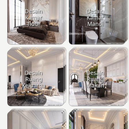
Desain
Desain
Kamar
Kamar
Tidur
Mandi
Desain
Desain
Ruang
Ruang
Keluarga
Makan