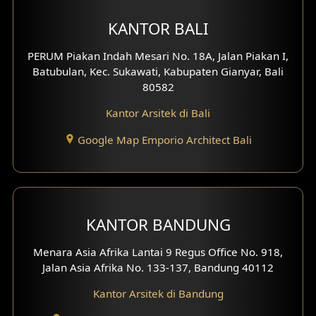
Desain Eksterior Villa
KANTOR BALI
Desain Eksterior Ruko
PERUM Piakan Indah Mesari No. 18A, Jalan Piakan I,
Desain Eksterior Perumahan
Batubulan, Kec. Sukawati, Kabupaten Gianyar, Bali
80582
Desain Ruko
Kantor Arsitek di Bali
Desain Hotel
Google Map Emporio Architect Bali
Desain Klinik
Desain Perumahan
KANTOR BANDUNG
Desain Kantor
Menara Asia Afrika Lantai 9 Regus Office No. 918,
Desain Paviliun
Jalan Asia Afrika No. 133-137, Bandung 40112
Desain Interior Klinik
Kantor Arsitek di Bandung