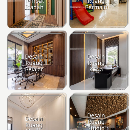
Tempat
Ruang
Ibadah
Bermain
Desain
Desain
Ruang
Ruang
Belajar
Kerja
Desain
Desain
Ruang
Ruang
Studio