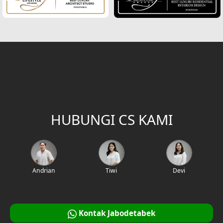
Desain Rumah Villa Bali
Desain Ruang Multifungsi
Desain Garasi
Desain Ruang Baca
Desain Tangga
HUBUNGI CS KAMI
Desain Interior Rumah
Desain Walk in Closet
Andrian
Tiwi
Devi
Desain Foyer
Desain Rooftop
Kontak Jabodetabek
Desain Area Gym