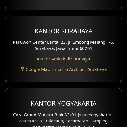
Eksterior dengan Pagar
Fasad Ruko
Fasad Paviliun
KANTOR SURABAYA
Fasad Villa
Pakuwon Center Lantai 23, Jl. Embong Malang 1-5,
Surabaya, Jawa Timur 60261
Fasad Klinik
Kantor Arsitek di Surabaya
Desain Basement
Google Map Emporio Architect Surabaya
Desain Carport
Desain Mezanin
KANTOR YOGYAKARTA
Desain Rumah Moroccan
Citra Grand Mutiara Blok A3/01 Jalan Yogyakarta -
Desain Rumah Scandinavian
Wates KM 9, Balecatur, Kecamatan Gamping,
Kabupaten Sleman, DIY 55752