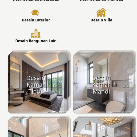
Desain Interior
Desain Villa
Desain Bangunan Lain
Desain
Desain
Kamar
Kamar
Tidur
Mandi