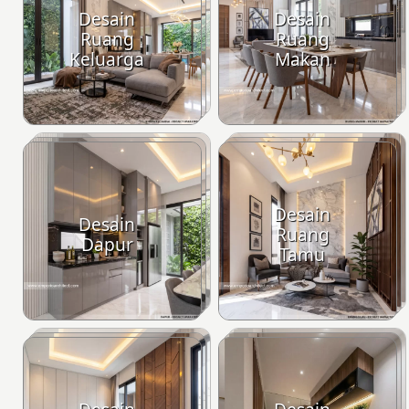
Desain
Desain
Ruang
Ruang
Keluarga
Makan
Desain
Desain
Ruang
Dapur
Tamu