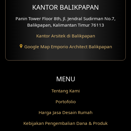
Fasad Rumah Villa Bali
KANTOR BALIKPAPAN
Desain Split Level
Panin Tower Floor 8th, Jl. Jendral Sudirman No.7,
Balikpapan, Kalimantan Timur 76113
Desain Wallpanel
Kantor Arsitek di Balikpapan
Desain Wallpaper
Google Map Emporio Architect Balikpapan
Desain Backyard
Desain Grill Kayu
MENU
Desain Railing
Tentang Kami
Desain Partisi
Portofolio
Desain Pilar
Harga Jasa Desain Rumah
Desain Fasad Depan
Kebijakan Pengembalian Dana & Produk