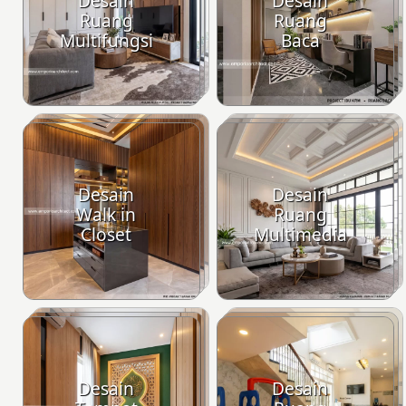
Desain
Desain
Ruang
Ruang
Multifungsi
Baca
Desain
Desain
Walk in
Ruang
Closet
Multimedia
Desain
Desain