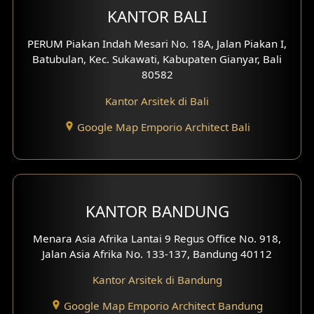
Desain Klinik
KANTOR BALI
Desain Perumahan
PERUM Piakan Indah Mesari No. 18A, Jalan Piakan I,
Batubulan, Kec. Sukawati, Kabupaten Gianyar, Bali
Desain Kantor
80582
Desain Paviliun
Kantor Arsitek di Bali
Desain Interior Klinik
Google Map Emporio Architect Bali
Desain Interior Perumahan
Desain Interior Ruko
KANTOR BANDUNG
Desain Interior Kantor
Menara Asia Afrika Lantai 9 Regus Office No. 918,
Desain Interior Hotel
Jalan Asia Afrika No. 133-137, Bandung 40112
Kantor Arsitek di Bandung
Eksterior Tampak Hook
Google Map Emporio Architect Bandung