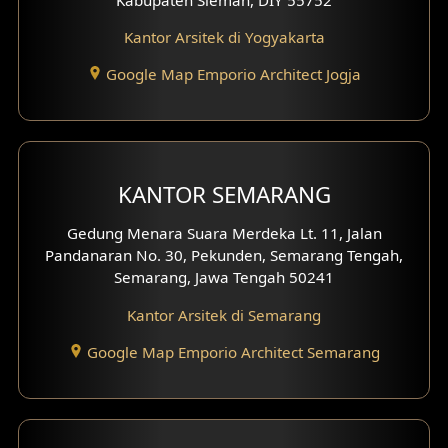
Desain Rumah Tradisional
Kantor Arsitek di Yogyakarta
Desain Rumah Santorini
Google Map Emporio Architect Jogja
Desain Balkon
Desain Void
Desain Toilet Tamu
KANTOR SEMARANG
Desain Kanopi
Gedung Menara Suara Merdeka Lt. 11, Jalan
Pandanaran No. 30, Pekunden, Semarang Tengah,
Desain Gazebo
Semarang, Jawa Tengah 50241
Kantor Arsitek di Semarang
Desain Pantry
Google Map Emporio Architect Semarang
Desain Koridor
Desain Mini Theater