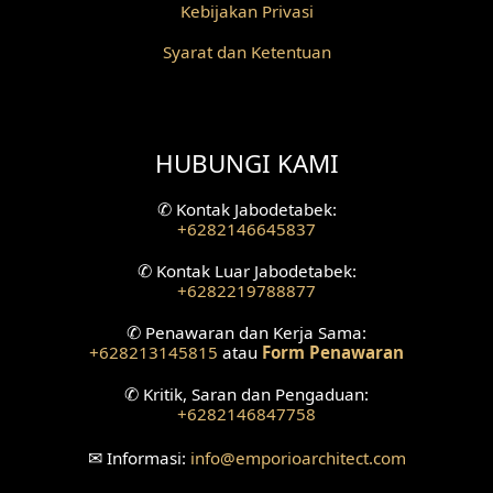
Desain Fasad Belakang
Kebijakan Privasi
Syarat dan Ketentuan
Desain Ruang Studio Musik
Desain Rumah American Style
HUBUNGI KAMI
Fasad Rumah American Style
Desain Interior Villa
✆
Kontak Jabodetabek:
+6282146645837
Desain Plafon
✆
Kontak Luar Jabodetabek:
+6282219788877
Desain Ruang Tunggu
✆
Penawaran dan Kerja Sama:
+628213145815
atau
Form Penawaran
Desain Ruang Perawatan
✆
Kritik, Saran dan Pengaduan:
Desain Ruang Konsultasi
+6282146847758
Desain Ruang Receptionist
✉
Informasi:
info
@emporioarchitect.com